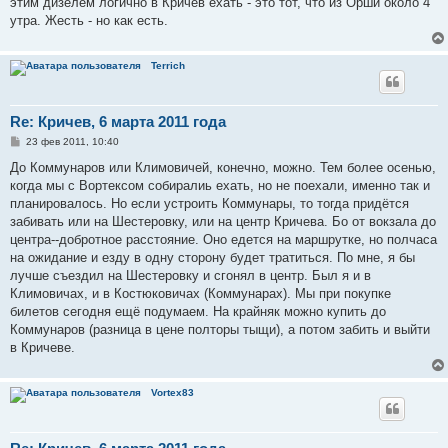
этим дизелем логично в Кричев ехать - это тот, что из Орши около 4
утра. Жесть - но как есть.
Terrich
Re: Кричев, 6 марта 2011 года
С
23 фев 2011, 10:40
о
о
До Коммунаров или Климовичей, конечно, можно. Тем более осенью,
б
когда мы с Вортексом собиралиь ехать, но не поехали, именно так и
щ
е
планировалось. Но если устроить Коммунары, то тогда придётся
н
забивать или на Шестеровку, или на центр Кричева. Бо от вокзала до
и
е
центра--добротное расстояние. Оно едется на маршрутке, но полчаса
на ожидание и езду в одну сторону будет тратиться. По мне, я бы
лучше съездил на Шестеровку и сгонял в центр. Был я и в
Климовичах, и в Костюковичах (Коммунарах). Мы при покупке
билетов сегодня ещё подумаем. На крайняк можно купить до
Коммунаров (разница в цене полторы тыщи), а потом забить и выйти
в Кричеве.
Vortex83