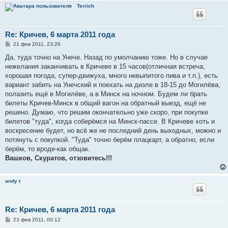
Terrich
Re: Кричев, 6 марта 2011 года
С
21 фев 2011, 23:26
о
о
Да, туда точно на Унече. Назад по умолчанию тоже. Но в случае
б
нежелания заканчивать в Кричеве в 15 часов(отличная встреча,
щ
е
хорошая погода, супер-движуха, много невыпитого пива и т.п.), есть
н
вариант забить на Унечский и поехать на дизле в 18-15 до Могилёва,
и
е
полазить ещё в Могилёве, а в Минск на ночном. Будем ли брать
билеты Кричев-Минск в общий вагон на обратный выезд, ещё не
решено. Думаю, что решим окончательно уже скоро, при покупке
билетов "туда", когда соберёмся на Минск-пассе. В Кричеве хоть и
воскресение будет, но всё же не последний день выходных, можно и
потянуть с покупкой. "Туда" точно берём плацкарт, а обратно, если
берём, то вроде-как общак.
Вашков, Скуратов, отзовитесь!!!
andy t
Re: Кричев, 6 марта 2011 года
С
23 фев 2011, 00:12
о