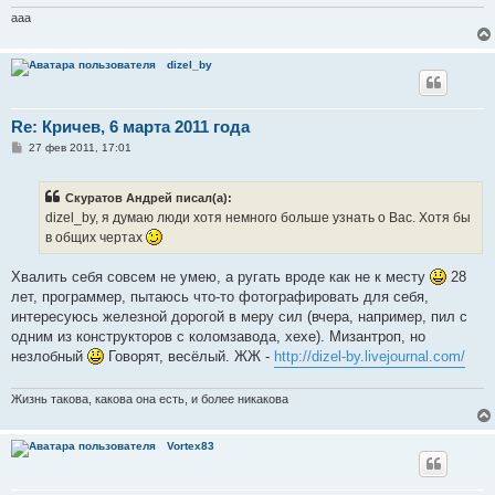
н
и
aaa
е
dizel_by
Re: Кричев, 6 марта 2011 года
С
27 фев 2011, 17:01
о
о
б
Скуратов Андрей писал(а):
щ
е
dizel_by, я думаю люди хотя немного больше узнать о Вас. Хотя бы
н
в общих чертах
и
е
Хвалить себя совсем не умею, а ругать вроде как не к месту
28
лет, программер, пытаюсь что-то фотографировать для себя,
интересуюсь железной дорогой в меру сил (вчера, например, пил с
одним из конструкторов с коломзавода, хехе). Мизантроп, но
незлобный
Говорят, весёлый. ЖЖ -
http://dizel-by.livejournal.com/
Жизнь такова, какова она есть, и более никакова
Vortex83