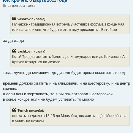
Re: Кричев, 6 марта 2011 года
С
23 фев 2011, 10:43
о
о
б
vashkov писал(а):
щ
е
Ну как же - традиционная встреча участников форума в конце мая
н
или начале июня, что будет в этом году проходить в Витебске
и
е
ах да-да-да
vashkov писал(а):
Кста! Предлагаю взять билеты до Коммунаров или до Климович! А в
Кричев вернуться на дизеле
тогда лучше до климович. до дизеля будет время осмотреть город
времени должно хватить и на климовичи, и на шестеровку, и на центр
кричева
а если чем и жертвовать, то я бы пожертвовал шестеровкой
в конце концов если не будем успевать, то можно
Terrich писал(а):
поехать на дизле в 18-15 до Могилёва, полазить ещё в Могилёве, а
в Минск на ночном