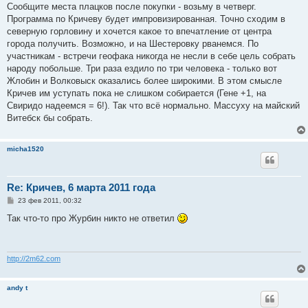
о
Сообщите места плацков после покупки - возьму в четверг.
б
Программа по Кричеву будет импровизированная. Точно сходим в
щ
е
северную горловину и хочется какое то впечатление от центра
н
города получить. Возможно, и на Шестеровку рванемся. По
и
е
участникам - встречи геофака никогда не несли в себе цель собрать
народу побольше. Три раза ездило по три человека - только вот
Жлобин и Волковыск оказались более широкими. В этом смысле
Кричев им уступать пока не слишком собирается (Гене +1, на
Свиридо надеемся = 6!). Так что всё нормально. Массуху на майский
Витебск бы собрать.
micha1520
Re: Кричев, 6 марта 2011 года
С
23 фев 2011, 00:32
о
о
Так что-то про Журбин никто не ответил
б
щ
е
н
и
http://2m62.com
е
andy t