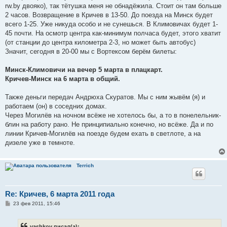
е
rw.by двояко), так тётушка меня не обнадёжила. Стоит он там больше
н
2 часов. Возвращение в Кричев в 13-50. До поезда на Минск будет
и
е
всего 1-25. Уже никуда особо и не сунешься. В Климовичах будет 1-
45 почти. На осмотр центра как-минимум полчаса будет, этого хватит
(от станции до центра километра 2-3, но может быть автобус)
Значит, сегодня в 20-00 мы с Вортексом берём билеты:
Минск-Климовичи на вечер 5 марта в плацкарт.
Кричев-Минск на 6 марта в общий.
Также деньги передач Андрюха Скуратов. Мы с ним жывём (я) и
работаем (он) в соседних домах.
Через Могилёв на ночном всёже не хотелось бы, а то в понелельник-
блин на работу рано. Не принципиально конечно, но всёже. Да и по
линии Кричев-Могилёв на поезде будем ехать в светлоте, а на
дизеле уже в темноте.
Terrich
Re: Кричев, 6 марта 2011 года
С
23 фев 2011, 15:46
о
о
б
vashkov писал(а):