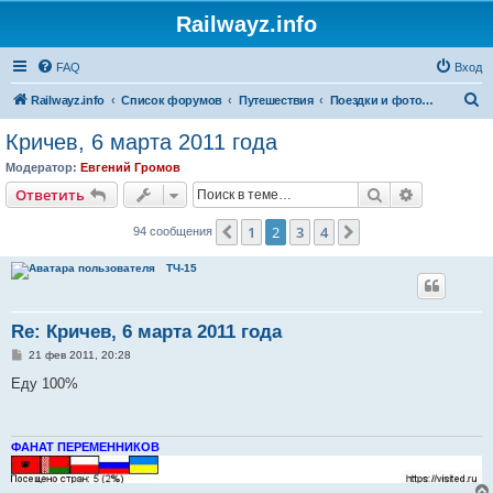
Railwayz.info
FAQ
Вход
П
Railwayz.info
Список форумов
Путешествия
Поездки и фотосессии
о
Кричев, 6 марта 2011 года
и
Модератор:
Евгений Громов
с
Поиск
Расширен
Ответить
к
1
2
3
4
Пред.
След.
94 сообщения
ТЧ-15
Re: Кричев, 6 марта 2011 года
С
21 фев 2011, 20:28
о
о
Еду 100%
б
щ
е
н
и
ФАНАТ ПЕРЕМЕННИКОВ
е