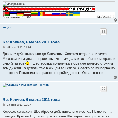
andy t
Re: Кричев, 6 марта 2011 года
С
23 фев 2011, 11:44
о
о
Давайте действительно до Климович. Хочется ведь еще и через
б
Михеевичи на дизеле проехать - что там да как хотя бы посмотреть в
щ
е
окно (в дверь
) Шестеровка трудоёмка в смысле долгого стояния
н
там дизеля - а делать там в общем то нечего. Далеко по консерванту
и
е
в сторону Рославля всё равно не пройти, до о.п. Осва того же...
Terrich
Re: Кричев, 6 марта 2011 года
С
23 фев 2011, 13:14
о
о
Хорошо, согласен. Шестёровка действительно жестка. Позвонил на
б
станцию Кричев-1, уточнил расписание Шестёровского дизеля (на
щ