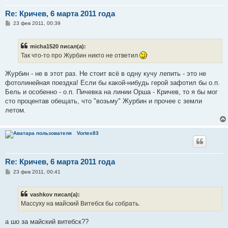
Re: Кричев, 6 марта 2011 года
С
23 фев 2011, 00:39
о
о
б
micha1520 писал(а):
щ
е
Так что-то про Журбин никто не ответил
н
и
е
Журбин - не в этот раз. Не стоит всё в одну кучу лепить - это не
фотолинейная поездка! Если бы какой-нибудь герой зафотил бы о.п.
Бель и особенно - о.п. Пичевка на линии Орша - Кричев, то я бы мог
сто процентав обещать, что "возьму" Журбин и прочее с земли
летом.
Vortex83
Re: Кричев, 6 марта 2011 года
С
23 фев 2011, 00:41
о
о
б
vashkov писал(а):
щ
е
Массуху на майский Витебск бы собрать.
н
и
е
а шо за майский витебск??