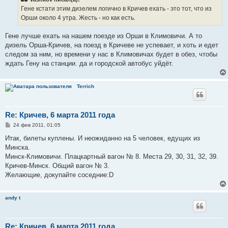
щ
е
Гене кстати этим дизелем логично в Кричев ехать - это тот, что из
н
Орши около 4 утра. Жесть - но как есть.
и
е
Гене лучше ехать на нашем поезде из Орши в Климовичи. А то
дизель Орша-Кричев, на поезд в Кричеве не успевает, и хоть и едет
следом за ним, но времени у нас в Климовичах будет в обез, чтобы
ждать Гену на станции. да и городской автобус уйдёт.
Terrich
Re: Кричев, 6 марта 2011 года
С
24 фев 2011, 01:05
о
о
Итак, билеты куплены. И неожиданно на 5 человек, едущих из
б
Минска.
щ
е
Минск-Климовичи. Плацкартный вагон № 8. Места 29, 30, 31, 32, 39.
н
Кричев-Минск. Общий вагон № 3.
и
е
Желающие, докупайте соседние:D
andy t
Re: Кричев, 6 марта 2011 года