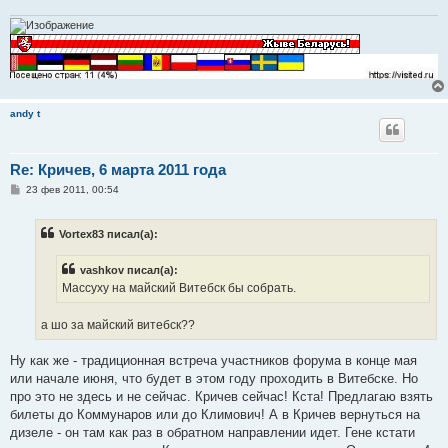
andy t
Re: Кричев, 6 марта 2011 года
С
23 фев 2011, 00:54
о
о
б
Vortex83 писал(а):
щ
е
н
vashkov писал(а):
и
е
Массуху на майский Витебск бы собрать.
а шо за майский витебск??
Ну как же - традиционная встреча участников форума в конце мая
или начале июня, что будет в этом году проходить в Витебске. Но
про это не здесь и не сейчас. Кричев сейчас! Кста! Предлагаю взять
билеты до Коммунаров или до Климович! А в Кричев вернуться на
дизеле - он там как раз в обратном направлении идет. Гене кстати