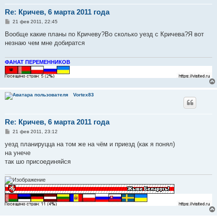
Re: Кричев, 6 марта 2011 года
С
21 фев 2011, 22:45
о
о
Вообще какие планы по Кричеву?Во сколько уезд с Кричева?Я вот
б
незнаю чем мне добиратся
щ
е
н
и
ФАНАТ ПЕРЕМЕННИКОВ
е
Vortex83
Re: Кричев, 6 марта 2011 года
С
21 фев 2011, 23:12
о
о
уезд планируцца на том же на чём и приезд (как я понял)
б
на унече
щ
е
так шо присоединяйся
н
и
е