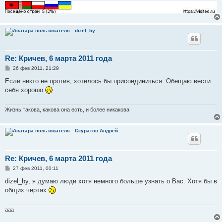
dizel_by
Re: Кричев, 6 марта 2011 года
С
26 фев 2011, 21:29
о
о
Если никто не против, хотелось бы присоединиться. Обещаю вести
б
себя хорошо
щ
е
н
и
Жизнь такова, какова она есть, и более никакова
е
Скуратов Андрей
Re: Кричев, 6 марта 2011 года
С
27 фев 2011, 00:11
о
о
dizel_by, я думаю люди хотя немного больше узнать о Вас. Хотя бы в
б
общих чертах
щ
е
н
и
aaa
е