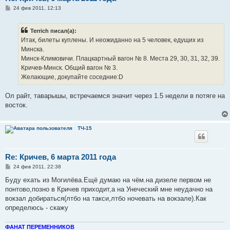
С
24 фев 2011, 12:13
о
о
б
Terrich писал(а):
щ
е
Итак, билеты куплены. И неожиданно на 5 человек, едущих из
н
Минска.
и
е
Минск-Климовичи. Плацкартный вагон № 8. Места 29, 30, 31, 32, 39.
Кричев-Минск. Общий вагон № 3.
Желающие, докупайте соседние:D
Ол райт, таварышы, встречаемся значит через 1.5 недели в потяге на
восток.
ТЧ-15
Re: Кричев, 6 марта 2011 года
С
24 фев 2011, 22:38
о
о
Буду ехать из Могилёва.Ещё думаю на чём.на дизеле первом не
б
понтово,позно в Кричев приходит,а на Унеческий мне неудачно на
щ
е
вокзал добираться(лтбо на такси,лтбо ночевать на вокзале).Как
н
определюсь - скажу
и
е
ФАНАТ ПЕРЕМЕННИКОВ