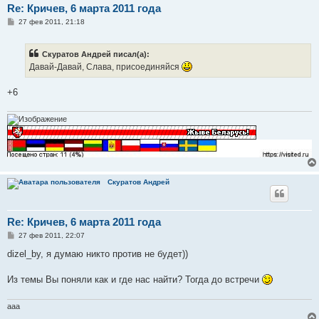
Re: Кричев, 6 марта 2011 года
С
27 фев 2011, 21:18
о
о
б
Скуратов Андрей писал(а):
щ
е
Давай-Давай, Слава, присоединяйся
н
и
е
+6
Скуратов Андрей
Re: Кричев, 6 марта 2011 года
С
27 фев 2011, 22:07
о
о
dizel_by, я думаю никто против не будет))
б
щ
е
Из темы Вы поняли как и где нас найти? Тогда до встречи
н
и
е
aaa