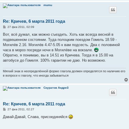
mumu
Re: Кричев, 6 марта 2011 года
С
27 фев 2011, 02:09
о
о
Вот, всё думал, как можно съездить. Хоть как всегда весной в
б
подвешенном состоянии. Туда полоцким поездом Гомель 18.59 -
щ
е
Могилёв 2.16. Могилёв 4.47-5.05 к вам подсесть. Два с половиной
н
часа в мороз посреди ночи в Могилёве на вокзале.
и
е
Обратно, я понимаю, вы в 14.51 из Кричева. Тогда я в 15.00 на
автобусе до Гомеля. 100% гарантии не даю. Но возможно.
Мягкий знак в неопределённой форме глагола должен определятся по наличию его
в вопросе к глаголу, что иногда забываеться
Скуратов Андрей
Re: Кричев, 6 марта 2011 года
С
27 фев 2011, 02:27
о
о
Давай-Давай, Слава, присоединяйся
б
щ
е