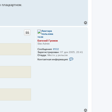
в плацкартном.
В
е
р
н
у
т
Евгений Громов
ь
Site Admin
с
Сообщения:
8532
я
Зарегистрирован:
07 дек 2005, 20:41
к
Откуда:
Место у рельсов
н
К
Контактная информация:
а
о
н
ч
т
а
а
л
к
у
т
н
а
я
и
н
ф
о
р
м
а
ц
В
и