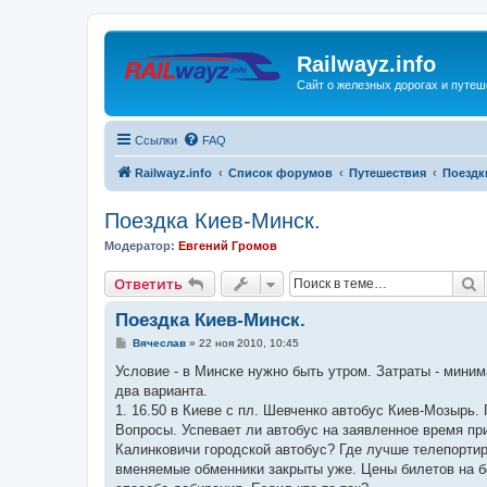
Railwayz.info
Сайт о железных дорогах и путе
Ссылки
FAQ
Railwayz.info
Список форумов
Путешествия
Поездк
Поездка Киев-Минск.
Модератор:
Евгений Громов
П
Ответить
Поездка Киев-Минск.
С
Вячеслав
»
22 ноя 2010, 10:45
о
о
Условие - в Минске нужно быть утром. Затраты - миним
б
два варианта.
щ
е
1. 16.50 в Киеве с пл. Шевченко автобус Киев-Мозырь
н
Вопросы. Успевает ли автобус на заявленное время пр
и
е
Калинковичи городской автобус? Где лучше телепортир
вменяемые обменники закрыты уже. Цены билетов на б