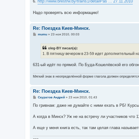
6.
http://www.brestrw.by/trains1/detailPas ... 27.11.2010
Надо проверять всю информацию!
Re: Поездка Киев-Минск.
С
mumu
»
23 ноя 2010, 00:03
о
о
б
oleg-BY писал(а):
щ
е
1. В пятницу вечером в 23-59 идет дополнительный н
н
и
е
631-ый идёт по прямой. По Буда-Кошелёвской его обгоня
Мягкий знак в неопределённой форме глагола должен определятся 
Re: Поездка Киев-Минск.
С
Скуратов Андрей
»
23 ноя 2010, 01:43
о
о
По гривнам: даже не думайте с ними ехать в РБ! Курсы
б
щ
е
А когда в Минск? Уж не на встречу ли участников что 
н
и
е
А еще у меня книга есть, так там целая глава называе