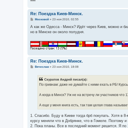
aaa
Re: Поездка Киев-Минск.
С
Московой
»
23 ноя 2010, 02:55
о
о
А как же Одесса - Минск? Идёт через Киев, можно и бил
б
но в Минске он около полудня.
щ
е
н
и
е
Re: Поездка Киев-Минск.
С
Вячеслав
»
23 ноя 2010, 18:08
о
о
б
Скуратов Андрей писал(а):
щ
е
По гривнам: даже не думайте с ними ехать в РБ! Курсы
н
и
е
А когда в Минск? Уж не на встречу ли участников что 
А еще у меня книга есть, так там целая глава называ
1. Спасибо. Буду в Киеве тогда брб покупать. Хотя в 
курсу меняли что в Добрянке, что в Гомеле. Поэтому и 
2. Пока планы. Все в последний момент решится. Я по 