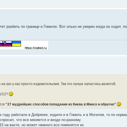
ет разбить по границе и Гомелю. Вот олько не уверен когда он ходит, п
 на грн у нас просто издевательские. Так что лучше запастись валютой.
11/12?
ется
"27 мудрейших способов попадания из Киева в Минск и обратно"
8-м году работали в Добрянке, ездили и в Гомель и в Могилев, то по нор
спросил, что все меняется и везде по-разному.
15 на вахте, но может немного все поменятся из