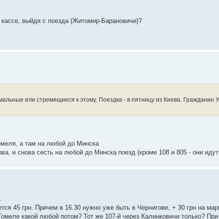
 кассе, выйдя с поезда (Житомир-Барановичи)?
мальные или стремящиеся к этому. Поездка - в пятницу из Киева. Гражданин У
Гомеля, а там на любой до Минска
ва, и снова сесть на любой до Минска поезд (кроме 108 и 805 - они иду
.
тся 45 грн. Причем в 16.30 нужно уже быть в Чернигове, + 30 грн на ма
 Гомеле какой любой потом? Тот же 107-й через Калинковичи только? Пр