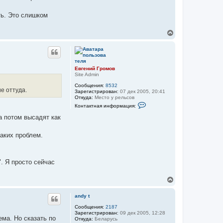
к
н
ть. Это слишком
а
ч
а
В
л
е
у
р
н
у
т
Евгений Громов
ь
Site Admin
с
Сообщения:
8532
я
е оттуда.
Зарегистрирован:
07 дек 2005, 20:41
к
Откуда:
Место у рельсов
н
К
Контактная информация:
а
о
н
ч
а потом высадят как
т
а
а
л
к
каких проблем.
у
т
н
а
я
. Я просто сейчас
и
н
ф
В
о
е
р
р
м
andy t
а
н
ц
у
Сообщения:
2187
и
Зарегистрирован:
09 дек 2005, 12:28
т
я
ма. Но сказать по
Откуда:
Беларусь
ь
п