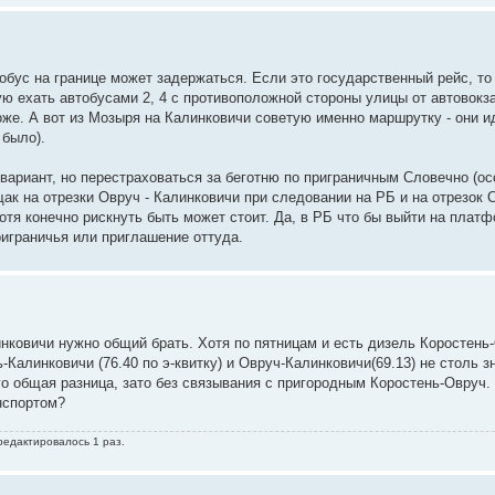
обус на границе может задержаться. Если это государственный рейс, то
ю ехать автобусами 2, 4 с противоположной стороны улицы от автовокза
же. А вот из Мозыря на Калинковичи советую именно маршрутку - они и
 было).
 вариант, но перестраховаться за беготню по приграничным Словечно (о
бщак на отрезки Овруч - Калинковичи при следовании на РБ и на отрезок 
отя конечно рискнуть быть может стоит. Да, в РБ что бы выйти на плат
играничья или приглашение оттуда.
нковичи нужно общий брать. Хотя по пятницам и есть дизель Коростень
Калинковичи (76.40 по э-квитку) и Овруч-Калинковичи(69.13) не столь з
его общая разница, зато без связывания с пригородным Коростень-Овруч.
нспортом?
 редактировалось 1 раз.