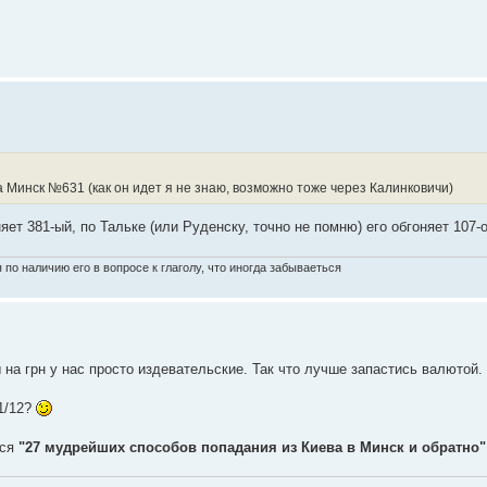
а Минск №631 (как он идет я не знаю, возможно тоже через Калинковичи)
ет 381-ый, по Тальке (или Руденску, точно не помню) его обгоняет 107-о
по наличию его в вопросе к глаголу, что иногда забываеться
 на грн у нас просто издевательские. Так что лучше запастись валютой.
11/12?
тся
"27 мудрейших способов попадания из Киева в Минск и обратно"