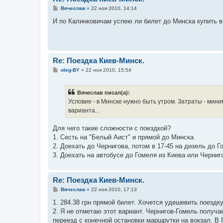
С
Вячеслав
»
22 ноя 2010, 14:14
о
о
И по Калинковичам успею ли билет до Минска купить в
б
щ
е
н
и
е
Re: Поездка Киев-Минск.
С
oleg-BY
»
22 ноя 2010, 15:54
о
о
б
Вячеслав писал(а):
щ
е
Условие - в Минске нужно быть утром. Затраты - мини
н
варианта...
и
е
Для чего такие сложности с поездкой?
1. Сесть на "Белый Аист" и прямой до Минска
2. Доехать до Чернигова, потом в 17-45 на дизель до 
3. Доехать на автобусе до Гомеля из Киева или Черниго
Re: Поездка Киев-Минск.
С
Вячеслав
»
22 ноя 2010, 17:13
о
о
1. 284.38 грн прямой билет. Хочется удешевить поездку
б
2. Я не отметаю этот вариант. Чернигов-Гомель получае
щ
е
переезд с конечной остановки маршрутки на вокзал. В