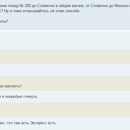
алее поезд № 330 до Словечно в общем вагоне, от Словечно до Минска 
К? Ну и тоже отписывайтесь об этом способе.
анты?
чше смотреть?
и я попробую глянуть.
кт, что там есть Экспресс есть.