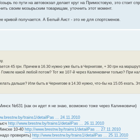
Мозырь по пути на автовокзал делает круг на Примостовую, это стоит сп
онить своим мозырьским товарищам, уточнить этот момент.
е кривой получается. А Белый Аист - это не для спортсменов.
у.
ется 45 грн. Причем в 16.30 нужно уже быть в Чернигове, + 30 грн на маршрут
В Гомеле какой любой потом? Тот же 107-й через Калинковичи только? При н
делать дальше? Или быть в Чернигове в 14.30 нужно, что-бы на 15.05 ехать. Э
Минск №631 (как он идет я не знаю, возможно тоже через Калинковичи)
ww.brestrw.by/trains1/detailPas ... 24.11.2010
тысч
http://www.brestrw.by/trains1/detailPas ... 26.11.2010
 Минске 10-40
http://www.brestrw.by/trains1/detailPas ... 27.11.2010
 надо проверять)
http://www.brestrw.by/trains1/detailPas ... 25.11.2010