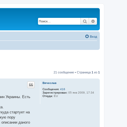
Поиск
Расширенный по
Вход
21 сообщение • Страница
1
из
1
Вячеслав
Сообщения:
416
Зарегистрирован:
05 янв 2009, 17:34
Откуда:
EU
нин Украины. Есть
а.
куда стартует на
акую пору
 описании даного