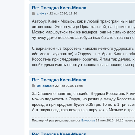
Re: Поездка Киев-Минск.
С
andy t
»
22 ноя 2010, 13:20
о
о
Автобус Киев - Мозырь, как и любой трансгранчный авт
б
автовокзал. Это на улице Пролетарской, на Примостову
щ
е
Можно маршруткой тех же номеров, они не сильно доро
н
чуточку даже дешевле автобуса (как бы это странно не
и
е
С вариантом ч/з Коростень - можно немного удорожить
ибо место глуховатое) и Овручу - т.е. брать билет в о
Коростень при следовании обратно. Я там так делаю, х
необходимо иметь оплату госпошлины за посещение пр
Re: Поездка Киев-Минск.
С
Вячеслав
»
22 ноя 2010, 14:05
о
о
За Словечно понятно, спасибо. Видимо Коростень-Кали
б
можно подъехать в Овруч, но разница между Коростень-
щ
е
проезд в пригородном будет 6.35 грн. То есть 1 грн вс
н
А в такую позднюю вечернюю пору как в Мозыре с тра
и
е
Последний раз редактировалось
Вячеслав
22 ноя 2010, 14:16, всего
Re: Поездка Киев-Минск.