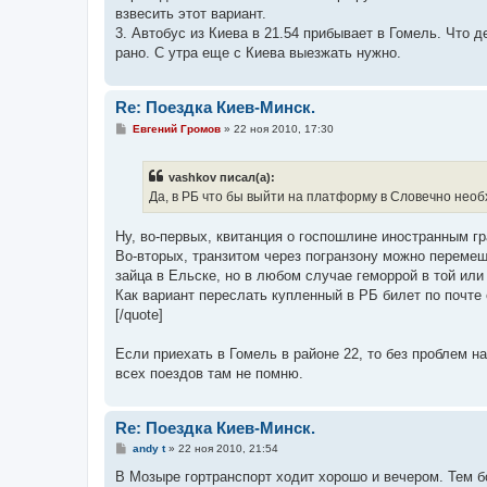
н
взвесить этот вариант.
и
е
3. Автобус из Киева в 21.54 прибывает в Гомель. Что 
рано. С утра еще с Киева выезжать нужно.
Re: Поездка Киев-Минск.
С
Евгений Громов
»
22 ноя 2010, 17:30
о
о
б
vashkov писал(а):
щ
е
Да, в РБ что бы выйти на платформу в Словечно нео
н
и
е
Ну, во-первых, квитанция о госпошлине иностранным г
Во-вторых, транзитом через погранзону можно перемеща
зайца в Ельске, но в любом случае геморрой в той или
Как вариант переслать купленный в РБ билет по почте 
[/quote]
Если приехать в Гомель в районе 22, то без проблем н
всех поездов там не помню.
Re: Поездка Киев-Минск.
С
andy t
»
22 ноя 2010, 21:54
о
о
В Мозыре гортранспорт ходит хорошо и вечером. Тем б
б