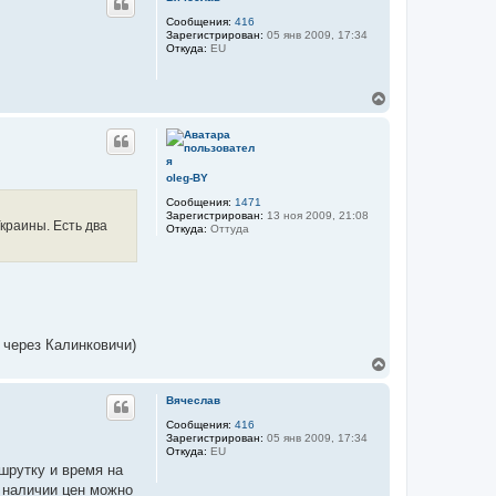
н
у
Сообщения:
416
Зарегистрирован:
05 янв 2009, 17:34
т
Откуда:
EU
ь
с
я
В
к
е
н
р
а
н
ч
у
а
т
л
oleg-BY
ь
у
Сообщения:
1471
с
Зарегистрирован:
13 ноя 2009, 21:08
я
краины. Есть два
Откуда:
Оттуда
к
н
а
ч
а
л
у
т через Калинковичи)
В
е
р
Вячеслав
н
у
Сообщения:
416
Зарегистрирован:
05 янв 2009, 17:34
т
Откуда:
EU
ь
ршрутку и время на
с
я
и наличии цен можно