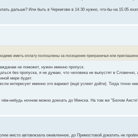
делать дальше? Или быть в Чернигове в 14.30 нужно, что-бы на 15.05 еха
бходимо иметь оплату госпошлины за посещение приграничья или приглашени
ражданам не поможет, нужен именно пропуск.
ться без пропуска, я не думаю, что человека не выпустят в Словечно, 
 иной мере будет.
если интересует именно это вариант (ещё успеет дойти). Тогда точно ни
а чём-нибудь ночном можно доехать до Минска. На том же "Белом Аисте"
олее место автовокзала оживленное, до Примостовой докатить не пробле