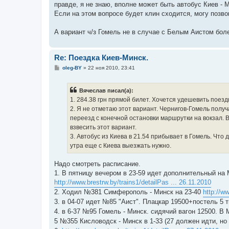
правде, я не знаю, вполне может быть автобус Киев - 
щ
е
Если на этом вопросе будет клин сходится, могу позв
н
и
е
А вариант ч/з Гомель не в случае с Белым Аистом боле
Re: Поездка Киев-Минск.
С
oleg-BY
»
22 ноя 2010, 23:41
о
о
б
Вячеслав писал(а):
щ
е
1. 284.38 грн прямой билет. Хочется удешевить поездк
н
2. Я не отметаю этот вариант. Чернигов-Гомель получа
и
е
переезд с конечной остановки маршрутки на вокзал. 
взвесить этот вариант.
3. Автобус из Киева в 21.54 прибывает в Гомель. Что 
утра еще с Киева выезжать нужно.
Надо смотреть расписание.
1. В пятницу вечером в 23-59 идет дополнительный на 
http://www.brestrw.by/trains1/detailPas ... 26.11.2010
2. Ходил №381 Симферополь - Минск на 23-40
http://w
3. в 04-07 идет №85 "Аист". Плацкар 19500+постель 5 
4. в 6-37 №95 Гомель - Минск. сидячий вагон 12500. В
5 №355 Кисловодск - Минск в 1-33 (27 должен идти, но