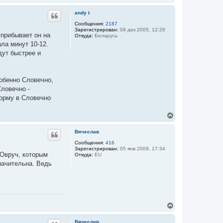
е
я
р
п
andy t
н
о
у
Сообщения:
2187
л
Зарегистрирован:
09 дек 2005, 12:28
ь
т
 прибывает он на
Откуда:
Беларусь
з
ь
о
ла минут 10-12.
с
в
я
дут быстрее и
а
к
т
н
е
л
а
я
ч
собенно Словечно,
Е
а
Словечно -
в
л
г
форму в Словечно
у
е
н
и
В
й
е
Г
р
р
Вячеслав
н
о
у
Сообщения:
416
м
Зарегистрирован:
05 янв 2009, 17:34
о
т
-Овруч, которым
Откуда:
EU
в
ь
начительна. Ведь
с
я
к
н
а
ч
В
а
е
л
р
у
Вячеслав