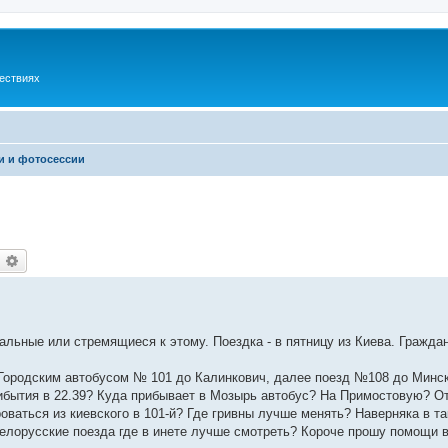
шествиях
и и фотосессии
оиск
Расширенный поиск
альные или стремящиеся к этому. Поездка - в пятницу из Киева. Гражда
. Городским автобусом № 101 до Калинкович, далее поезд №108 до Минск
ибытия в 22.39? Куда прибывает в Мозырь автобус? На Примостовую? От
оваться из киевского в 101-й? Где гривны лучше менять? Наверняка в т
елорусские поезда где в инете лучше смотреть? Короче прошу помощи в