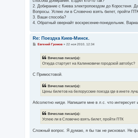
способа добирания. Ездил кто-то так?
2. Добирание с Киева электропоездом до Коростеня. Д
Вопросы. Успею ли в Словечно взять билет, пройти ПТ
3. Ваши способа?
4. Обратный овернайт воскресение-понедельник. Вари
Re: Поездка Киев-Минск.
С
Евгений Громов
»
22 ноя 2010, 12:34
о
о
б
Вячеслав писал(а):
щ
е
Откуда стартует на Калинковичи городской автобус?
н
и
е
С Примостовой.
Вячеслав писал(а):
Цены билетов на белорусские поезда где в инете лу
Абсолютно нигде. Напишите мне в л.с. что интересует 
Вячеслав писал(а):
Успею ли в Словечно взять билет, пройти ПТК
Сложный вопрос. Я думаю, я бы так не рисковал. Не фа