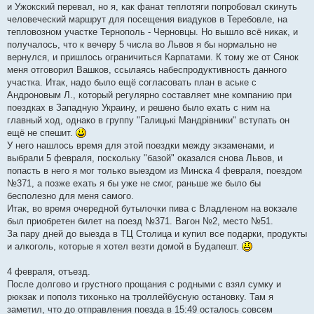
и Ужокский перевал, но я, как фанат теплотяги попробовал скинуть
человеческий маршрут для посещения виадуков в Теребовле, на
тепловозном участке Тернополь - Черновцы. Но вышло всё никак, и
получалось, что к вечеру 5 числа во Львов я бы нормально не
вернулся, и пришлось ограничиться Карпатами. К тому же от Сянок
меня отговорил Вашков, ссылаясь набеспродуктивность данного
участка. Итак, надо было ещё согласовать план в аське с
Андроновым Л., который регулярно составляет мне компанию при
поездках в Западную Украину, и решено было ехать с ним на
главный ход, однако в группу "Галицькi Мандрiвники" вступать он
ещё не спешит.
У него нашлось время для этой поездки между экзаменами, и
выбрали 5 февраля, поскольку "базой" оказался снова Львов, и
попасть в него я мог только выездом из Минска 4 февраля, поездом
№371, а позже ехать я бы уже не смог, раньше же было бы
бесполезно для меня самого.
Итак, во время очередной бутылочки пива с Владленом на вокзале
был приобретен билет на поезд №371. Вагон №2, место №51.
За пару дней до выезда в ТЦ Столица и купил все подарки, продукты
и алкоголь, которые я хотел везти домой в Будапешт.
4 февраля, отъезд.
После долгово и грустного прощания с родными с взял сумку и
рюкзак и пополз тихонько на троллейбусную остановку. Там я
заметил, что до отправления поезда в 15:49 осталось совсем