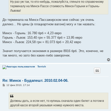
Ну раз уж так, то кто-нибудь, пожалуйста, гляньте по справочному
терминалу на Минск-Пассе стоимость Минск-Горыни и Горынь-
Львова!
До терминала на Минск-Пассажирском мне сейчас уж очень
далеко... Но цены (в плацкартном вагоне) могу и так назвать:
Минск - Горынь: 16.780 брб = 4,23 евро
Горынь - Львов: 153,40 грн = 55.377 брб = 13,95 евро
Минск - Львов: 224,58 грн = 81.073 брб = 20,42 евро
Значит получается экономия в размере 8916 брб. Это, конечно, не
так много, но зато без каких-либо заморочек.
Terrich
Re: Минск - Будапешт. 2010.02.04-06.
С
12 фев 2010, 17:14
о
о
б
щ
е
Должны дать, а если нет, то купишь сначала один билет а потом в
н
другой кассе второй указывая номер нужного места.
и
е