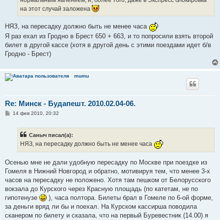
на этот случай заложена
НЯЗ, на пересадку должно быть не менее часа
Я раз ехал из Гродно в Брест 650 + 663, и то попросили взять второй
билет в другой кассе (хотя в другой день с этими поездами идет б/в
Гродно - Брест)
mumu
Re: Минск - Будапешт. 2010.02.04-06.
С
14 фев 2010, 20:32
о
о
б
Саныч писал(а):
щ
е
НЯЗ, на пересадку должно быть не менее часа
н
и
е
Осенью мне не дали удобную пересадку по Москве при поездке из
Гомеля в Нижний Новгород и обратно, мотивируя тем, что менее 3-х
часов на пересадку не положено. Хотя там пешком от Белорусского
вокзала до Курского через Красную площадь (по катетам, не по
гипотенузе
), часа полтора. Билеты брал в Гомеле по 6-ой форме,
за деньги вряд ли бы и поехал. На Курском кассирша поводила
сканером по билету и сказала, что на первый Буревестник (14.00) я