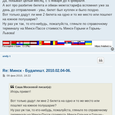
Да, побывал целый месяц, с 5 января до 4 февраля.
щ
е
А вот про разбитие билета и обман межгостарифа вспомнил уже за
н
день до отправления - увы, билет был куплен и было поздно.
и
е
Вот только дадут ли мне 2 билета на одно и то же место или пошлют
на южное полушарие?
Ну раз уж так, то кто-нибудь, пожалуйста, гляньте по справочному
терминалу на Минск-Пассе стоимость Минск-Горыни и Горынь-
Львова!
andy t
Re: Минск - Будапешт. 2010.02.04-06.
С
09 фев 2010, 18:22
о
о
б
Саша Московой писал(а):
щ
е
Игорь привет!
н
и
е
Вот только дадут ли мне 2 билета на одно и то же место или
пошлют на южное полушарие?
Ну раз уж так, то кто-нибудь, пожалуйста, гляньте по справочному
терминалу на Минск-Пассе стоимость Минск-Горыни и Горынь-