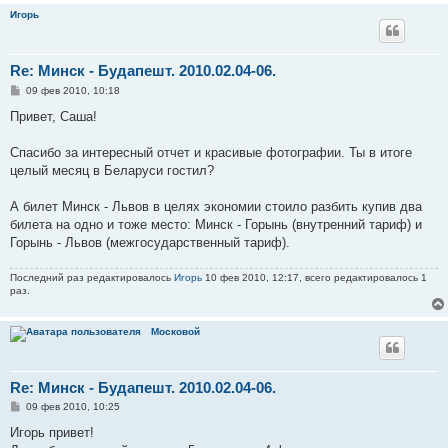
Игорь
Re: Минск - Будапешт. 2010.02.04-06.
С
09 фев 2010, 10:18
о
о
Привет, Саша!
б
щ
е
Спасибо за интересный отчет и красивые фотографии. Ты в итоге
н
целый месяц в Беларуси гостил?
и
е
А билет Минск - Львов в целях экономии стоило разбить купив два
билета на одно и тоже место: Минск - Горынь (внутренний тариф) и
Горынь - Львов (межгосударственный тариф).
Последний раз редактировалось
Игорь
10 фев 2010, 12:17, всего редактировалось 1
раз.
Московой
Re: Минск - Будапешт. 2010.02.04-06.
С
09 фев 2010, 10:25
о
о
Игорь привет!
б