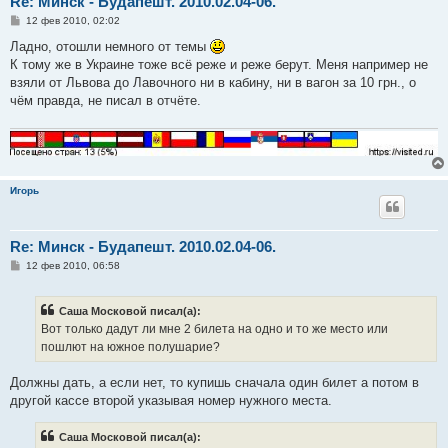
Re: Минск - Будапешт. 2010.02.04-06.
С
12 фев 2010, 02:02
о
о
Ладно, отошли немного от темы
б
К тому же в Украине тоже всё реже и реже берут. Меня например не
щ
е
взяли от Львова до Лавочного ни в кабину, ни в вагон за 10 грн., о
н
чём правда, не писал в отчёте.
и
е
Игорь
Re: Минск - Будапешт. 2010.02.04-06.
С
12 фев 2010, 06:58
о
о
б
Саша Московой писал(а):
щ
е
Вот только дадут ли мне 2 билета на одно и то же место или
н
пошлют на южное полушарие?
и
е
Должны дать, а если нет, то купишь сначала один билет а потом в
другой кассе второй указывая номер нужного места.
Саша Московой писал(а):