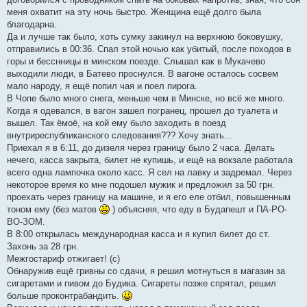
меня охватит на эту ночь быстро. Женщина ещё долго была
благодарна.
Да и лучше так было, хоть сумку закинул на верхнюю боковушку,
отправились в 00:36. Спал этой ночью как убитый, после походов в
горы и бесснницы в минском поезде. Слышал как в Мукачево
выходили люди, в Батево проснулся. В вагоне осталось сосвем
мало народу, я ещё попил чая и поел пирога.
В Чопе было много снега, меньше чем в Минске, но всё же много.
Когда я одевался, в вагон зашел погранец, прошел до туалета и
вышел. Так ёмоё, на кой ему было заходить в поезд
внутриреспубликанского следования??? Хочу знать...
Приехал я в 6:11, до дизеля через границу было 2 часа. Делать
нечего, касса закрыта, билет не купишь, и ещё на вокзале работала
всего одна лампочка около касс. Я сел на лавку и задремал. Через
некоторое время ко мне подошел мужик и предложил за 50 грн.
проехать через границу на машине, и я его еле отбил, повышенным
тоном ему (без матов
) объясняя, что еду в Будапешт и ПА-РО-
ВО-ЗОМ.
В 8:00 открылась международная касса и я купил билет до ст.
Захонь за 28 грн.
Межгостариф отжигает! (с)
Обнаружив ещё гривны со сдачи, я решил мотнуться в магазин за
сигаретами и пивом до Будика. Сигареты позже спрятал, решил
больше проконтрабандить.