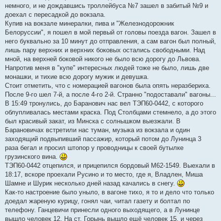
немного, и не дождавшись троллейбуса №7 зашел в забитый №9 и
доехал с пересадкой до вокзала.
Купив на вокзале минералки, пива и "Железнодорожник
Белоруссии", я пошел в мой первый от головы поезда вагон. Зашел в
него буквально за 10 минут до отправления, а сам вагон был полный,
лишь пару верхних и верхних боковых остались свободными. Над
мной, на верхней боковой никого не было всю дорогу до Львова.
Напротив меня в "купе" интересных людей тоже не было, лишь две
монашки, и тихие всю дорогу мужик и девушка.
Стоит отметить, что с номерацией вагонов была опять неразбериха.
После 9-го шел 7-й, а после 4-го 2-й. Cтранно "подоставали" вагоны...
В 15:49 тронулись, до Баранович нас вел ТЭП60-0442, с которого
облупливалась местами краска. Под Столбцами стемнело, а до этого
был красивый закат, из Минска с солнышком выезжали. В
Барановичах встретили нас туман, музыка из вокзала и один
заходящий подвыпивший пассажир, который потом до Лунинца 3
раза бегал и просил штопор у проводницы к своей бутылке
грузинского вина.
ТЭП60-0442 отцепился, и прицепился бордовый М62-1549. Выехали в
18:17, вскоре проехали Русино и то место, где я, Владлен, Миша
Шамне и Шурик несколько дней назад качались в снегу.
Как-то настроение было уныло, в вагоне тихо, я то и дело что только
доедал жареную курицу, гонял чаи, читал газету и болтал по
телефону. Ганцевичи принесли одного выходящего, а в Лунинце
вышло человек 12. На ст. Горынь вышло ещё человек 15, и через