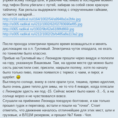
упреки всему поезда шли, и рабочие частенько в последний момент
под тифон Вола убегали с путей, забирав за собой свою красную
табличку. Как рельсы выдержали поезд с открученными гайками,
остается загадкой...
http://s59.radikal.ru/i164/1002/54/a9948a1e2bfe.jpg
http://s005.radikal.ru/i211/1002/62/02783690ef85.jpg
http://i065.radikal.ru/1002/9b/62e6188fd869.jpg
http://s005.radikal.ru/i212/1002/2b/b485a8a113a2.jpg
После прохода электрички пришло время возващаться и менять
дислокацию на о.п. Гукливый. Электричка чуток опаздала, но ехать
по тоннелям было классно.
Прибыв на Гукливый мы с Леонидом прошли через виадук и полезли
на гору, указанную Вашковым. Там, на одном месте где можно было
сесть расчистили снег, присели, накрыли поляну, хотя по началу
было только пиво, позже появился с термос с чаем, и пирог, и
щербет.
Выглянуло солнце, внизу в селе орали гуси, тишина, прямо идиллия,
было очень даже тепло для зимы, не то что 4 января, когда плясали
с Леонидом здесть же под -15. Сейчас может было каких -3...-5, а на
солнце мороз и не чувствовался вовсе.
Слушали на приёмнике Леонида поездную болтовню, и как только
прошел гудок и переговор, встали и пошли на "точки". Стоит
отметить, что движение началось отличнейшее для этих мест, шли и
грузовые, и ВЛ11М резервом, и прошел №7 Киев - Чоп.