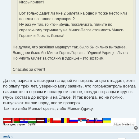
е
Игорь привет!
Вот только дадут ли мне 2 билета на одно и то же место или
пошлют на южное полушарие?
Ну раз уж так, то кто-нибудь, пожалуйста, гляньте по
справочному терминалу на Минск-Пассе стоимость Минск-
Горыни и Горынь-Львова!
Не думаю, что разбівая маршрут так, было бы сильно выгоднее.
Выгоднее было бы Минск-Горын/Горынь - Удрицк/ Удрицк - Львов.
Но купить билет за стоянку в Удрицке - это экстрим.
Спасибо за отчет!
Да нет, вариант с выходом на одной из погранстанции отпадает, хотя
по опыту трёх лет, уверенно могу заявить, что погранконтроль всегда
начинается в первом и последнем вагоне, откуда погранцы и идут в
глубь состава до встречи на Эльбе. И так всегда, но не помню,
выпускают ли они народ после проверок.
Так что либо Минск-Горынь, либо Минск-Удрицк.
andy t