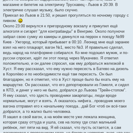
магазине и билетик на электричку Трускавец - Львов в 20:39. В
электричке слушал музыку, было скучно.
Приехал во Львов в 21:50, и решил прогуляться по ночному городу с
пивком.
Около 23:00 вернулся к пригородному вокзалу и прикупил ещё
алкоголя и сигарет "для контрабанды" в Венгрию. Около полуночи
забрал свою сумку из камеры и двинулся на перрон к поезду №99
Киев - Ужгород, который прибывает в 00:10. Леонид мне ещё заранее
взял на него плацкарт, вагон №1, место №3. И правильно сделал,
ведь народ на платформне собирался. Ко мне подошел мужик, и по-
русски спросил, идёт ли этот поезд через Мукачево. Я ответил
положительно, и он далее спросил, как ему добраться железкой в
Хуст. Я ему рассказал, что ему нужно пересесть в Батево на дизель
в Королёво и по необходимости ещё там пересесть. Он был
благодарен, но я отметил, что в Хуст проще было бы ехать ему на
маршрутке. Он рассказал, что его депортировали из Гомеля, и сидел
в КПЗ, и денег у него не было, добрался до Львова "Трейн-стопом".
Я ему сказал, что здесть проводники закарпатцы, люди вроде
нормальные, могут и взять. А оказалось нифига...проводник моего
вагона отправил его к начальнику поезда...дай Бог чтоб он всё-таки
добрался, а то жалко было человека.
Я зашел в свой вагон, а на моём месте уже лежала женщина,
которая сразу оттуда и ушла, сев на полку где спал малнький
ребёнок, лет пяти на вид. Я ей сказал, что пусть остается, а сам
договорился с проводником спать на боковых напротив, зная, что сон