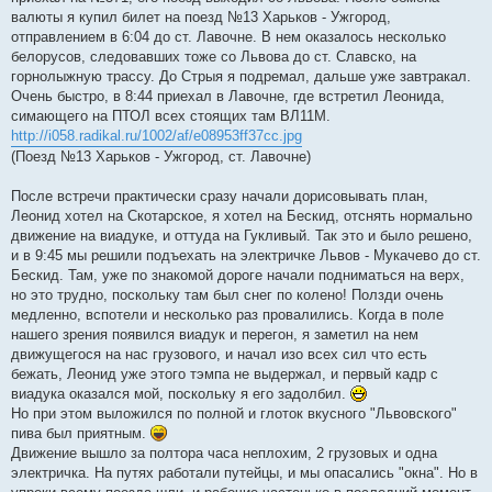
валюты я купил билет на поезд №13 Харьков - Ужгород,
отправлением в 6:04 до ст. Лавочне. В нем оказалось несколько
белорусов, следовавших тоже со Львова до ст. Славско, на
горнолыжную трассу. До Стрыя я подремал, дальше уже завтракал.
Очень быстро, в 8:44 приехал в Лавочне, где встретил Леонида,
симающего на ПТОЛ всех стоящих там ВЛ11М.
http://i058.radikal.ru/1002/af/e08953ff37cc.jpg
(Поезд №13 Харьков - Ужгород, ст. Лавочне)
После встречи практически сразу начали дорисовывать план,
Леонид хотел на Скотарское, я хотел на Бескид, отснять нормально
движение на виадуке, и оттуда на Гукливый. Так это и было решено,
и в 9:45 мы решили подъехать на электричке Львов - Мукачево до ст.
Бескид. Там, уже по знакомой дороге начали подниматься на верх,
но это трудно, поскольку там был снег по колено! Ползди очень
медленно, вспотели и несколько раз провалились. Когда в поле
нашего зрения появился виадук и перегон, я заметил на нем
движущегося на нас грузового, и начал изо всех сил что есть
бежать, Леонид уже этого тэмпа не выдержал, и первый кадр с
виадука оказался мой, поскольку я его задолбил.
Но при этом выложился по полной и глоток вкусного "Львовского"
пива был приятным.
Движение вышло за полтора часа неплохим, 2 грузовых и одна
электричка. На путях работали путейцы, и мы опасались "окна". Но в