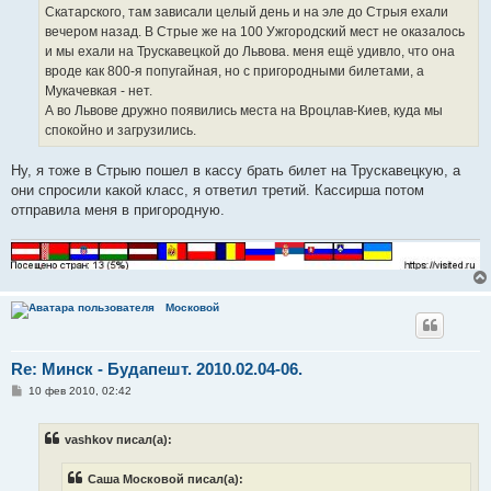
е
Скатарского, там зависали целый день и на эле до Стрыя ехали
вечером назад. В Стрые же на 100 Ужгородский мест не оказалось
и мы ехали на Трускавецкой до Львова. меня ещё удивло, что она
вроде как 800-я попугайная, но с пригородными билетами, а
Мукачевкая - нет.
А во Львове дружно появились места на Вроцлав-Киев, куда мы
спокойно и загрузились.
Ну, я тоже в Стрыю пошел в кассу брать билет на Трускавецкую, а
они спросили какой класс, я ответил третий. Кассирша потом
отправила меня в пригородную.
Московой
Re: Минск - Будапешт. 2010.02.04-06.
С
10 фев 2010, 02:42
о
о
б
vashkov писал(а):
щ
е
н
Саша Московой писал(а):
и