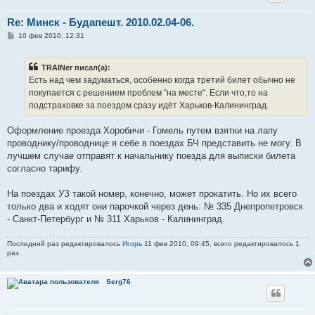
Re: Минск - Будапешт. 2010.02.04-06.
С
10 фев 2010, 12:31
о
о
б
TRAINer писал(а):
щ
е
Есть над чем задуматься, особенно когда третий билет обычно не
н
покупается с решением проблем "на месте". Если что,то на
и
е
подстраховке за поездом сразу идёт Харьков-Калининград.
Оформление проезда Хоробичи - Гомель путем взятки на лапу
проводнику/проводнице я себе в поездах БЧ представить не могу. В
лучшем случае отправят к начальнику поезда для выписки билета
согласно тарифу.
На поездах УЗ такой номер, конечно, может прокатить. Но их всего
только два и ходят они парочкой через день: № 335 Днепропетровск
- Санкт-Петербург и № 311 Харьков - Калининград.
Последний раз редактировалось
Игорь
11 фев 2010, 09:45, всего редактировалось 1
раз.
Serg76