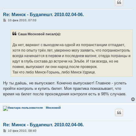
Re: Минск - Будапешт. 2010.02.04-06.
С
10 фев 2010, 07:03
о
о
б
Саша Московой писал(а):
щ
е
н
Да нет, вариант с выходом на одной из погранстанции отпадает,
и
е
хотя по опыту трёх лет, уверенно могу заявить, что погранконтроль
всегда начинается в первом и последнем вагоне, откуда погранцы и
идут в глубь состава до встречи на Эльбе. И так всегда, но не
помню, выпускают ли они народ после проверок.
Так что либо Минск-Горынь, либо Минск-Удрицк.
Ну ты даёшь, не выпускают. Конечно выпускают! Главное - успеть
пройти контроль и купить билет. Моя практика покказывает, что
время на билет после прохождения контроля есть в 98% случаев.
Московой
Re: Минск - Будапешт. 2010.02.04-06.
С
10 фев 2010, 08:40
о