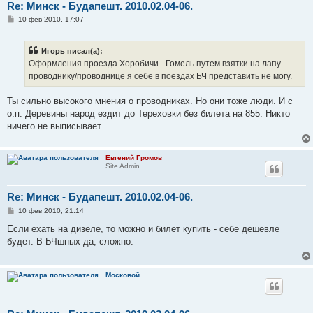
Re: Минск - Будапешт. 2010.02.04-06.
С
10 фев 2010, 17:07
о
о
б
Игорь писал(а):
щ
е
Оформления проезда Хоробичи - Гомель путем взятки на лапу
н
проводнику/проводнице я себе в поездах БЧ представить не могу.
и
е
Ты сильно высокого мнения о проводниках. Но они тоже люди. И с
о.п. Деревины народ ездит до Тереховки без билета на 855. Никто
ничего не выписывает.
Евгений Громов
Site Admin
Re: Минск - Будапешт. 2010.02.04-06.
С
10 фев 2010, 21:14
о
о
Если ехать на дизеле, то можно и билет купить - себе дешевле
б
будет. В БЧшных да, сложно.
щ
е
н
и
Московой
е