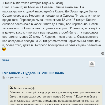
У меня была такая история года 4-5 назад...
Ехал я значит, из Минска в Невель. Решил ехать так. На
пассажирских с одной пересадкой в Орше. До Орши, вроде бы на
Смоленском, а до Невеля на поезде типа Одесса-Питер, или что-то
вроде того. Пересадка была чтото около 12 или 15 минут. Короче,
сначала заказываю в кассе билет до Орши, всё нормально. Потом
заказываю от Орши, а мне тётушка и говорит: "Извините, пожалуйте
в другую кассу, я не могу вам продать второй билет, тк пересадка
составляет менее 20 минут". Короче, я был в ох..е. Оказывается у
нас опоздание поезда на 20 минут считается нормальным явлением,
и, более того, даже в Экспресс блокировка на этот случай заложена
Саныч
Re: Минск - Будапешт. 2010.02.04-06.
С
12 фев 2010, 23:31
о
о
б
Terrich писал(а):
щ
е
"Извините, пожалуйте в другую кассу, я не могу вам продать второй
н
билет, тк пересадка составляет менее 20 минут". Короче, я был в
и
е
ох..е. Оказывается у нас опоздание поезда на 20 минут считается
нормальным явлением, и, более того, даже в Экспресс блокировка