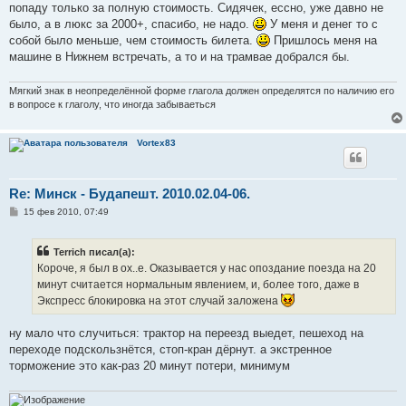
попаду только за полную стоимость. Сидячек, ессно, уже давно не
было, а в люкс за 2000+, спасибо, не надо.
У меня и денег то с
собой было меньше, чем стоимость билета.
Пришлось меня на
машине в Нижнем встречать, а то и на трамвае добрался бы.
Мягкий знак в неопределённой форме глагола должен определятся по наличию его
в вопросе к глаголу, что иногда забываеться
Vortex83
Re: Минск - Будапешт. 2010.02.04-06.
С
15 фев 2010, 07:49
о
о
б
Terrich писал(а):
щ
е
Короче, я был в ох..е. Оказывается у нас опоздание поезда на 20
н
минут считается нормальным явлением, и, более того, даже в
и
е
Экспресс блокировка на этот случай заложена
ну мало что случиться: трактор на переезд выедет, пешеход на
переходе подскользнётся, стоп-кран дёрнут. а экстренное
торможение это как-раз 20 минут потери, минимум