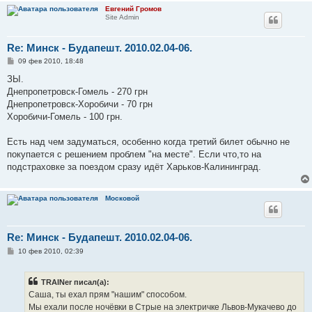
Евгений Громов
Site Admin
Re: Минск - Будапешт. 2010.02.04-06.
С
09 фев 2010, 18:48
о
о
ЗЫ.
б
Днепропетровск-Гомель - 270 грн
щ
е
Днепропетровск-Хоробичи - 70 грн
н
Хоробичи-Гомель - 100 грн.
и
е
Есть над чем задуматься, особенно когда третий билет обычно не
покупается с решением проблем "на месте". Если что,то на
подстраховке за поездом сразу идёт Харьков-Калининград.
Московой
Re: Минск - Будапешт. 2010.02.04-06.
С
10 фев 2010, 02:39
о
о
б
TRAINer писал(а):
щ
е
Саша, ты ехал прям "нашим" способом.
н
Мы ехали после ночёвки в Стрые на электричке Львов-Мукачево до
и