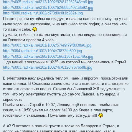
http://s005.radikal.ru/i212/1002/92/812262346ca6.jpg
http://s006.radikal.ru/i215/1002/52/589a402a8592.jpg
http://i080.radikal.ru/1002/d7/3d0c0f1b282e.jpg
Позже пришли путейцы на виадук, и начали нас пасти снизу, но у нас
было хорошее настроение, и на них было всем пофиг, а они там что-
то лазили себе.
Думали, небось, когда мы спустимся, но мы никуда не торопились и
на Гукливом провели 4 часа...
http://s003.radikal.ru/i201/1002/57/e9f79f8038a0.jpg
http://i064.radikal.ru/1002/10/4c7f872fe599.jpg
http://s002.radikal.ru/i198/1002/16/a136715ac49a.jpg
...до нашей электрички в 16:35, на которой мы отправились в Стрый.
http://s003.radikal.ru/i202/1002/4c/8126f767658b.jpg
В электричке наслаждались теплом, чаем и пирогом, просмотривали
наши снимки. В Славском зашло около ста лыжников, и в электричке
стало относительно полно. Стоило бы Львовской ЖД задуматься о
том, что эту электричку пустить до самого Львова, а то народ и
спрос есть!
Прибыли мы в Стрый в 19:07, Леонид ещё поснимал прибывших
собак, и в 19:50 уехал на своем №100 до Киева в плацкарте,
готовиться к экзаменам. Пожелаем ему все удачи!!!
А я? Я остался в полной грусти и тоске по Беларуси в Стрыю, и
долго не собирался задерживаться, взял чая горячего, квас в