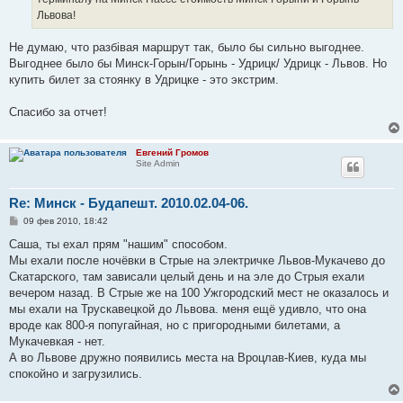
Львова!
Не думаю, что разбівая маршрут так, было бы сильно выгоднее.
Выгоднее было бы Минск-Горын/Горынь - Удрицк/ Удрицк - Львов. Но
купить билет за стоянку в Удрицке - это экстрим.
Спасибо за отчет!
Евгений Громов
Site Admin
Re: Минск - Будапешт. 2010.02.04-06.
С
09 фев 2010, 18:42
о
о
Саша, ты ехал прям "нашим" способом.
б
Мы ехали после ночёвки в Стрые на электричке Львов-Мукачево до
щ
е
Скатарского, там зависали целый день и на эле до Стрыя ехали
н
вечером назад. В Стрые же на 100 Ужгородский мест не оказалось и
и
е
мы ехали на Трускавецкой до Львова. меня ещё удивло, что она
вроде как 800-я попугайная, но с пригородными билетами, а
Мукачевкая - нет.
А во Львове дружно появились места на Вроцлав-Киев, куда мы
спокойно и загрузились.