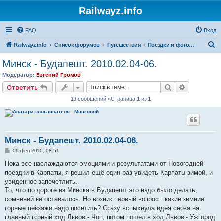
Railwayz.info
FAQ
Вход
П
Railwayz.info
Список форумов
Путешествия
Поездки и фотосессии
о
Минск - Будапешт. 2010.02.04-06.
и
Модератор:
Евгений Громов
с
Поиск
Расширен
Ответить
к
19 сообщений • Страница
1
из
1
Московой
Минск - Будапешт. 2010.02.04-06.
С
09 фев 2010, 08:51
о
о
Пока все наслаждаются эмоциями и результатами от Новогодней
б
поездки в Карпаты, я решил ещё один раз увидеть Карпаты зимой, и
щ
е
увиденное запечетлить.
н
То, что по дороге из Минска в Будапешт это надо было делать,
и
е
сомнений не оставалось. Но возник первый вопрос...какие зимние
горные пейзажи надо посетить? Сразу вспыхнула идея снова на
главный горный ход Львов - Чоп, потом пошел в ход Львов - Ужгород