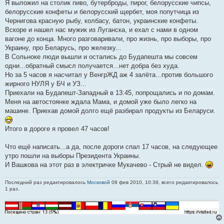
Я выложил на столик пиво, бутерброды, пирог, белорусские чипсы,
белорусские конфеты и белорусский щербет, моя попутчица из
Чернигова красную рыбу, колбасу, батон, украинские конфеты.
Вскоре и нашел нас мужик из Луганска, и ехал с нами в одном
вагоне до конца. Много разговаривали, про жизнь, про выборы, про
Украину, про Беларусь, про железку...
В Сольноке люди вышли и остались до Будапешта мы совсем
одни...обратный смысл получается...нет добра без худа.
Но за 5 часов я насчитал у ВенгрЖД аж 4 залёта...против большого
жирного НУЛЯ у БЧ и УЗ...
Приехали на Будапешт-Западный в 13:45, попрощались и по домам.
Меня на автостоянке ждала Мама, и домой уже было легко на
машине. Приехав домой долго ещё разбирал продукты из Беларуси.
Итого в дороге я провел 47 часов!
Что ещё написать...а да, после дороги спал 17 часов, на следующее
утро пошли на выборы Президента Украины.
И Вашкова на этот раз в электричке Мукачево - Стрый не видел.
Последний раз редактировалось
Московой
09 фев 2010, 10:39, всего редактировалось
1 раз.