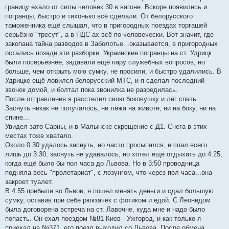
границу ехало от силы человек 30 в вагоне. Вскоре появились и
погранцы, быстро и тихонько всё сделали. От белорусского
таможенника ещё слышал, что в пригородных поездах торгашей
серьёзно "тресут", а в ПДС-ах всё по-человечески. Вот значит, где
закопана тайна разводов в Заболотье...оказывается, в пригородных
остались позади эти разборки. Украинские погранцы на ст. Удрицк
были посерьёзнее, задавали ещё пару служебных вопросов, но
больше, чем открыть мою сумку, не просили, и быстро удалились. В
Удрицке ещё ловился белорусский МТС, и я сделал последний
звонок домой, и болтал пока звонилка не разредилась.
После отправления я расстелил свою боковушку и лёг спать.
Заснуть никак не получалось, ни лёжа на животе, ни на боку, ни на
спине...
Увидел зато Сарны, и в Малынске скрещение с Д1. Снега в этих
местах тоже хватало.
Около 0:30 удалось заснуть, но часто просыпался, и спал всего
лишь до 3:30, заснуть не удавалось, но хотел ещё отдыхать до 4:25,
когда ещё было бы пол часа до Львова. Но в 3:50 проводница
подняла весь "пролетариат", с лозунгом, что через пол часа...она
закроет туалет.
В 4:55 прибыли во Львов, я пошел менять деньги и сдал большую
сумку, оставив при себе рюкзачек с фотиком и едой. С Леонидом
была договорена встреча на ст. Лавочне, куда мне и надо было
попасть. Он ехал поездом №81 Киев - Ужгород, и как только я
приехал на №371, его поезд выходил со Львова. После обмена