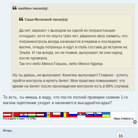
о
б
vashkov писал(а):
щ
е
н
Саша Московой писал(а):
и
е
Да нет, вариант с выходом на одной из погранстанции
отпадает, хотя по опыту трёх лет, уверенно могу заявить, что
погранконтроль всегда начинается в первом и последнем
вагоне, откуда погранцы и идут в глубь состава до встречи на
Эльбе. И так всегда, но не помню, выпускают ли они народ
после проверок.
Так что либо Минск-Горынь, либо Минск-Удрицк.
Ну ты даёшь, не выпускают. Конечно выпускают! Главное - успеть
пройти контроль и купить билет. Моя практика покказывает, что
время на билет после прохождения контроля есть в 98% случаев.
То есть, ты имешь в виду, что после полной проверки скажем 1-го
вагона оцепление уходит и начинается высадка/посадка?
Игорь