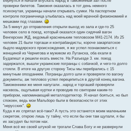
Вернулся и начали впускать народ в таможенный зал после
проверки билетов. Таможня оказалась в тот день немного
психонутая, украинцы начали открывать сумки. На паспортном
контроле пограничница улыбалась над моей мрачной физиономией и
мешками под глазами.
За 5 минут до отправления открыли выход из зала и где-то 25
человек село в поезд, который оказался один сидячий вагон
Венгерских ЖД, ведомый красненьким тепловозом М41-2174. Из 25
человек 21 были торгаши и контрабандисты, короче закарпатское
быдло мадярского происхождения, я же успел познакомиться с
женщиной из Чернигова и мужиком из Луганска, оба ехали в
Будапешт и решили ехать вместе. На Разъезде 3. км. поезд
задержался, вышли украинские погранцы с собачкой, и чего-то долго
стояли. В итоге на другую сторону Тисы мы перебрались с 15
минутным опозданием. Погранцы долго шли и проверяли по вагону
документы, аж тепловоз успел перецепиться в другой конец вагона.
Таможенники же меня напугали...народ и торгашей проверяли
насквозь, ощупывая куртки и проводив по свиторам каким-то
прибором, напоминающий металлодетектор. Я начал бояться, но был
спокоен, ведь мои Мальборо были в безопасности от этих
"нерусских".
Куда я их спрятал всё-таки? А пусть это останется моим маленьким
секретом, открою лишь ту тайну, что если бы они там щупали, я бы
их засудил бы потом нах.
Меня всё же своей штукой не трогали Слава Богу и не развернули