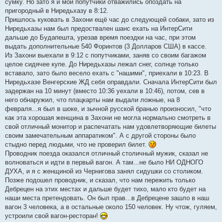
сумку. Но зато я и мои попутчики отважились опоздать на
пригородный в Ниредьхазу в 8:12.
Пришлось куковать в Захони ещё час до следующей собаки, зато из
Ниредьхазы нам был предоствален шанс ехать на ИнтерСити
дальше до Будапешта, урезав время поездки на час, при этом
выдать дополнительные 540 Форинтов (3 Долларов США) в кассе.
Из Захони выехали в 9:12 с попутчиками, заняв со своим багажом
целое сидячее купе. До Ниредьхазы лежал снег, солнце только
вставало, зато было весело ехать с "нашими", приехали в 10:23. В
Ниредьхазе Венгерские ЖД себя оправдали. Сначала ИнтерСити был
задержан на 10 минут (вместо 10:36 уехали в 10:46), потом, сев в
него обнаружил, что плацкарты нам выдали ложные, на 8
февраля...я был в шоке, и зычной русской бранью произносил, "что
как эта хорошая женщина в Захони не могла нормально смотреть в
свой отличный монитор и распечатать нам удовлетворяющие билеты
своим замечательным аппаратиком". А с другой стороны было
стыдно перед людьми, что не проверил билет.
Проводник поезда оказался отличный столичный мужик, сказал не
волноваться и идти в первый вагон. А там...не было НИ ОДНОГО
ДУХА, и я с женщиной из Чернигова занял сидушки со столиком.
Позже подошел проводник, и сказал, что нам пережить только
Дебрецен на этих местах и дальше будет тихо, мало кто будет на
наши места претендовать. Он был прав...в Дебрецене зашло в наш
вагон 3 человека, а в остальные около 150 человек. Ну чтож, гуляем,
устроили свой вагон-ресторан!