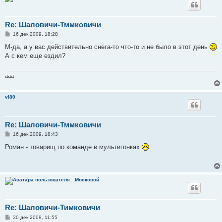
Re: Шаловичи-Тммковичи
С
16 дек 2009, 18:28
о
о
М-да, а у вас действительно снега-то что-то и не было в этот день
б
А с кем еще ездил?
щ
е
н
и
aaa
е
vl80
Re: Шаловичи-Тммковичи
С
16 дек 2009, 18:43
о
о
Роман - товарищ по команде в мультигонках
б
щ
е
н
и
Московой
е
Re: Шаловичи-Тимковичи
С
30 дек 2009, 11:55