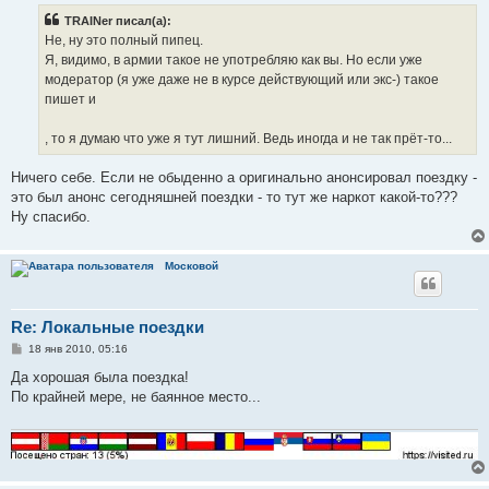
б
TRAINer писал(а):
щ
е
Не, ну это полный пипец.
н
Я, видимо, в армии такое не употребляю как вы. Но если уже
и
е
модератор (я уже даже не в курсе действующий или экс-) такое
пишет и
, то я думаю что уже я тут лишний. Ведь иногда и не так прёт-то...
Ничего себе. Если не обыденно а оригинально анонсировал поездку -
это был анонс сегодняшней поездки - то тут же наркот какой-то???
Ну спасибо.
Московой
Re: Локальные поездки
С
18 янв 2010, 05:16
о
о
Да хорошая была поездка!
б
По крайней мере, не баянное место...
щ
е
н
и
е