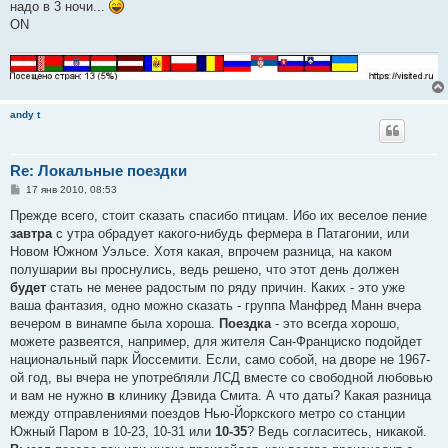
надо в 3 ночи...
щ
е
ON
н
и
е
andy t
Re: Локальные поездки
С
17 янв 2010, 08:53
о
о
Прежде всего, стоит сказать спасибо птицам. Ибо их веселое пение
б
завтра
с утра обрадует какого-нибудь фермера в Патагонии, или
щ
е
Новом Южном Уэльсе. Хотя какая, впрочем разница, на каком
н
полушарии вы проснулись, ведь решено, что этот день должен
и
е
будет
стать не менее радостым по ряду причин. Каких - это уже
ваша фантазия, одно можно сказать - группа Манфред Манн вчера
вечером в винампе была хороша.
Поездка
- это всегда хорошо,
можете развеятся, например, для жителя Сан-Франциско подойдет
национальный парк Йоссемити. Если, само собой, на дворе не 1967-
ой год, вы вчера не употребляли ЛСД вместе со свободной любовью
и вам не нужно
в
клинику Дэвида Смита. А что даты? Какая разница
между отправлениями поездов Нью-Йоркского метро со станции
Южный Паром в 10-23, 10-31 или
10-35
? Ведь согласитесь, никакой.