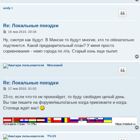
andy t
Re: Локальные поездки
С
16 янв 2010, 20:34
о
о
Ну, смотря как будут. В Минске то будут многие, кто то обязательно
б
подтянется. Какой предварительный план? У меня просто
щ
е
соревнования - чемп города по л/а. Старый конь еще пылит.
н
и
е
Московой
Re: Локальные поездки
С
17 янв 2010, 01:02
о
о
23-го, если что-то не произойдет, то буду свободен целый день.
б
Вы там пишите на форуме/мыло/аське когда приезжаете и когда.
щ
е
Столица ждёт вас!
н
и
е
ТЧ-15