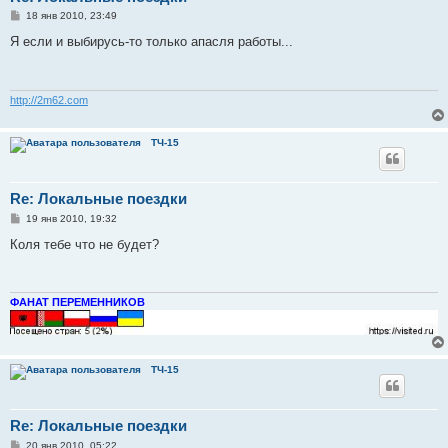
С
18 янв 2010, 23:49
о
о
Я если и выбирусь-то только апасля работы...
б
щ
е
н
и
http://2m62.com
е
ТЧ-15
Re: Локальные поездки
С
19 янв 2010, 19:32
о
о
Коля тебе что не будет?
б
щ
е
н
и
ФАНАТ ПЕРЕМЕННИКОВ
е
ТЧ-15
Re: Локальные поездки
С
20 янв 2010, 05:22