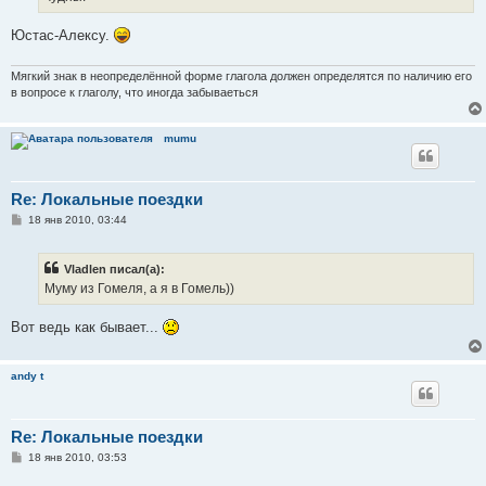
Юстас-Алексу.
Мягкий знак в неопределённой форме глагола должен определятся по наличию его
в вопросе к глаголу, что иногда забываеться
mumu
Re: Локальные поездки
С
18 янв 2010, 03:44
о
о
б
Vladlen писал(а):
щ
е
Муму из Гомеля, а я в Гомель))
н
и
е
Вот ведь как бывает...
andy t
Re: Локальные поездки
С
18 янв 2010, 03:53
о
о