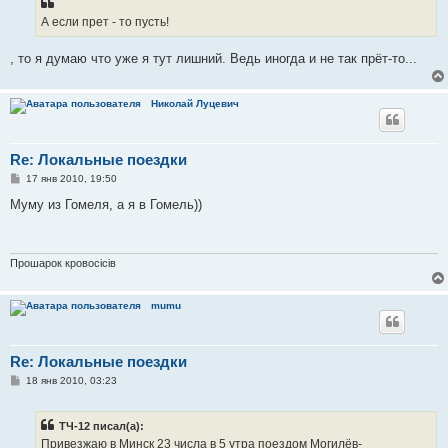
А если прет - то пусть!
, то я думаю что уже я тут лишний. Ведь иногда и не так прёт-то...
Николай Луцевич
Re: Локальные поездки
С
17 янв 2010, 19:50
о
о
Муму из Гомеля, а я в Гомель))
б
щ
е
н
и
Прошарок кровосiciв
е
mumu
Re: Локальные поездки
С
18 янв 2010, 03:23
о
о
б
ТЧ-12 писал(а):
щ
е
Привезжаю в Минск 23 числа в 5 утра поездом Могилёв-