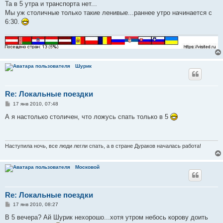
е
Та в 5 утра и транспорта нет...
Мы уж столичные только такие ленивые...раннее утро начинается с
6:30.
Шурик
Re: Локальные поездки
С
17 янв 2010, 07:48
о
о
А я настолько столичен, что ложусь спать только в 5
б
щ
е
н
и
Наступила ночь, все люди легли спать, а в стране Дураков началась работа!
е
Московой
Re: Локальные поездки
С
17 янв 2010, 08:27
о
о
В 5 вечера? Ай Шурик нехорошо...хотя утром небось корову доить
б