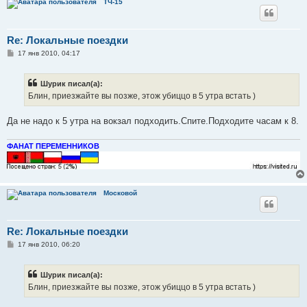
ТЧ-15
Re: Локальные поездки
С
17 янв 2010, 04:17
о
о
б
Шурик писал(а):
щ
е
Блин, приезжайте вы позже, этож убиццо в 5 утра встать )
н
и
е
Да не надо к 5 утра на вокзал подходить.Спите.Подходите часам к 8.
ФАНАТ ПЕРЕМЕННИКОВ
Московой
Re: Локальные поездки
С
17 янв 2010, 06:20
о
о
б
Шурик писал(а):
щ
е
Блин, приезжайте вы позже, этож убиццо в 5 утра встать )
н
и