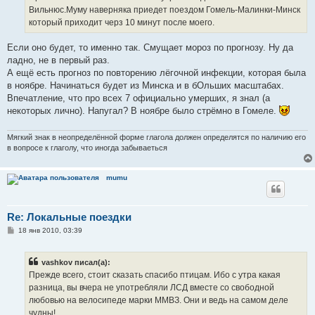
н
Вильнюс.Муму наверняка приедет поездом Гомель-Малинки-Минск
и
е
который приходит черз 10 минут после моего.
Если оно будет, то именно так. Смущает мороз по прогнозу. Ну да
ладно, не в первый раз.
А ещё есть прогноз по повторению лёгочной инфекции, которая была
в ноябре. Начинаться будет из Минска и в бОльших масштабах.
Впечатление, что про всех 7 официально умерших, я знал (а
некоторых лично). Напугал? В ноябре было стрёмно в Гомеле.
Мягкий знак в неопределённой форме глагола должен определятся по наличию его
в вопросе к глаголу, что иногда забываеться
mumu
Re: Локальные поездки
С
18 янв 2010, 03:39
о
о
б
vashkov писал(а):
щ
е
Прежде всего, стоит сказать спасибо птицам. Ибо с утра какая
н
разница, вы вчера не употребляли ЛСД вместе со свободной
и
е
любовью на велосипеде марки ММВЗ. Они и ведь на самом деле
чудны!