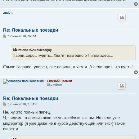
andy t
Re: Локальные поездки
С
17 янв 2010, 09:44
о
о
б
micha1520 писал(а):
щ
е
Парни, хорош курить... Хватит нам одного Пипла здесь...
н
и
е
Самое главное, уверен, все поняли, о чем я. А если прет - то пусть!
Евгений Громов
Site Admin
Re: Локальные поездки
С
17 янв 2010, 10:42
о
о
Не, ну это полный пипец.
б
Я, видимо, в армии такое не употребляю как вы. Но если уже
щ
е
модератор (я уже даже не в курсе действующий или экс-) такое
н
пишет и
и
е