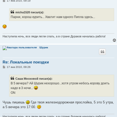
С
17 янв 2010, 09:19
о
о
б
micha1520 писал(а):
щ
е
Парни, хорош курить... Хватит нам одного Пипла здесь...
н
и
е
Наступила ночь, все люди легли спать, а в стране Дураков началась работа!
Шурик
Re: Локальные поездки
С
17 янв 2010, 09:26
о
о
б
Саша Московой писал(а):
щ
е
В 5 вечера? Ай Шурик нехорошо...хотя утром небось корову доить
н
надо в 3 ночи...
и
е
ON
Чушь пишешь
Где твоя железнодорожная прослойка, 5 это 5 утра,
а 5 вечера это 17:00.
Наступила ночь, все люди легли спать, а в стране Дураков началась работа!