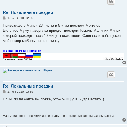
Re: Локальные поездки
С
17 янв 2010, 02:55
о
о
Привезжаю в Минск 23 числа в 5 утра поездом Могилёв-
б
Вильнюс.Муму наверняка приедет поездом Гомель-Малинки-Минск
щ
е
который приходит черз 10 минут после моего.Саня если тебе нужен
н
мой номер мобилы пиши в личку
и
е
ФАНАТ ПЕРЕМЕННИКОВ
Шурик
Re: Локальные поездки
С
17 янв 2010, 03:58
о
о
Блин, приезжайте вы позже, этож убиццо в 5 утра встать )
б
щ
е
н
и
Наступила ночь, все люди легли спать, а в стране Дураков началась работа!
е