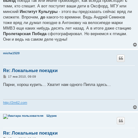
Выезд
поезда так или иначе произойдет, как всегда происходит
с
теми, кто спешит. А вот поступят ваши дети в Оксфорд, МГУ или
минский
Институт Культуры
- этого вы предсказать сейчас вряд ли
сможете. Впрочем,
до
какого-то времени. Ведь Андрей Семенов
тоже вряд ли думал поездке в Антоновку на велосипеде марки
ММВЗ еще каких нибудь десять лет назад. А в итоге даже станцию
Пролетарская Победа
сфотографировал. Но вернемся к птицам.
Они и ведь на самом деле чудны!
micha1520
Re: Локальные поездки
С
17 янв 2010, 09:09
о
о
Парни, хорош курить... Хватит нам одного Пипла здесь...
б
щ
е
н
и
http://2m62.com
е
Шурик
Re: Локальные поездки