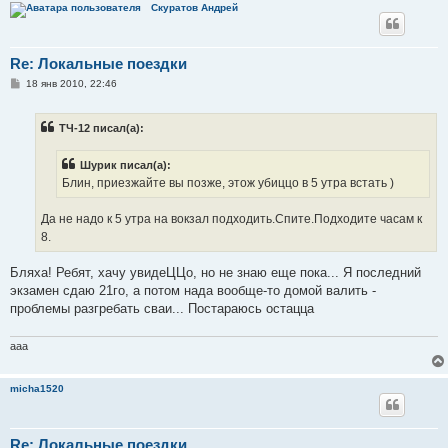
Скуратов Андрей
Re: Локальные поездки
С
18 янв 2010, 22:46
о
о
б
ТЧ-12 писал(а):
щ
е
н
Шурик писал(а):
и
е
Блин, приезжайте вы позже, этож убиццо в 5 утра встать )
Да не надо к 5 утра на вокзал подходить.Спите.Подходите часам к
8.
Бляха! Ребят, хачу увидеЦЦо, но не знаю еще пока... Я последний
экзамен сдаю 21го, а потом нада вообще-то домой валить -
проблемы разгребать сваи... Постараюсь остацца
aaa
micha1520
Re: Локальные поездки