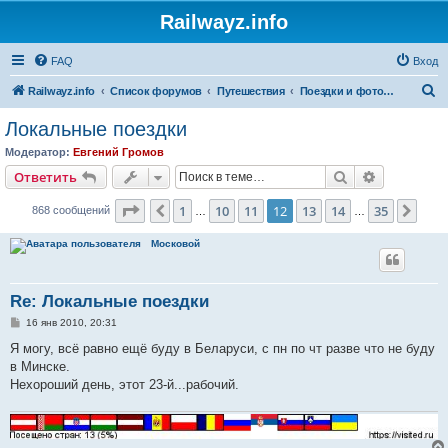
Railwayz.info
FAQ
Вход
П
Railwayz.info
Список форумов
Путешествия
Поездки и фотосессии
о
Локальные поездки
и
Модератор:
Евгений Громов
с
Поиск
Расширен
Ответить
к
Страница
12
из
35
1
10
11
12
13
14
35
Пред.
След
868 сообщений
…
…
Московой
Re: Локальные поездки
С
16 янв 2010, 20:31
о
о
Я могу, всё равно ещё буду в Беларуси, с пн по чт разве что не буду
б
в Минске.
щ
е
Нехороший день, этот 23-й...рабочий.
н
и
е