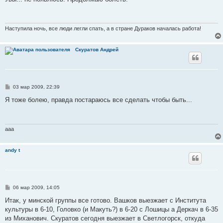
б
щ
е
н
и
Наступила ночь, все люди легли спать, а в стране Дураков началась работа!
е
Скуратов Андрей
С
03 мар 2009, 22:39
о
о
Я тоже болею, правда постараюсь все сделать чтобы быть...
б
щ
е
н
и
aaa
е
andy t
С
06 мар 2009, 14:05
о
о
Итак, у минской группы все готово. Вашков выезжает с Института
б
культуры в 6-10, Головко (и Макуть?) в 6-20 с Лошицы а Деркач в 6-35
щ
е
из Миханович. Скуратов сегодня выезжает в Светлогорск, откуда
н