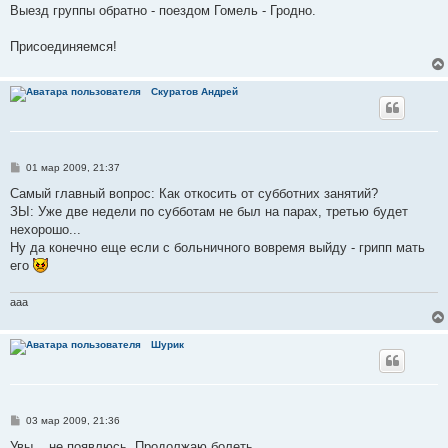
Выезд группы обратно - поездом Гомель - Гродно.
Присоединяемся!
Скуратов Андрей
С
01 мар 2009, 21:37
о
о
Самый главный вопрос: Как откосить от субботних занятий?
б
ЗЫ: Уже две недели по субботам не был на парах, третью будет
щ
е
нехорошо...
н
Ну да конечно еще если с больничного вовремя выйду - грипп мать
и
е
его
aaa
Шурик
С
03 мар 2009, 21:36
о
о
Увы... не появлюсь. Продолжаю болеть.