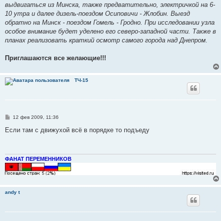
выдвигаться из Минска, также предватительно, электричкой на 6-
10 утра и далее дизель-поездом Осиповичи - Жлобин. Выезд
обратно на Минск - поездом Гомель - Гродно. При исследовании узла
особое внимание будет уделено его северо-западной части. Также в
планах реализовать краткий осмотр самого города над Днепром.
Приглашаются все желающие!!!
ТЧ-15
С
12 фев 2009, 11:36
о
о
Если там с движухой всё в порядке то подъеду
б
щ
е
н
и
ФАНАТ ПЕРЕМЕННИКОВ
е
andy t