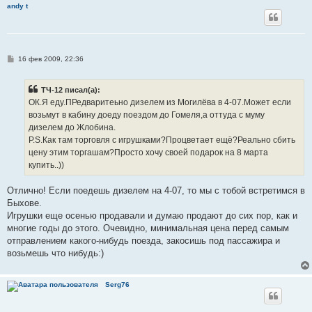
andy t
С
16 фев 2009, 22:36
о
о
б
ТЧ-12 писал(а):
щ
е
ОК.Я еду.ПРедваритеьно дизелем из Могилёва в 4-07.Может если
н
возьмут в кабину доеду поездом до Гомеля,а оттуда с муму
и
е
дизелем до Жлобина.
P.S.Как там торговля с игрушками?Процветает ещё?Реально сбить
цену этим торгашам?Просто хочу своей подарок на 8 марта
купить..))
Отлично! Если поедешь дизелем на 4-07, то мы с тобой встретимся в
Быхове.
Игрушки еще осенью продавали и думаю продают до сих пор, как и
многие годы до этого. Очевидно, минимальная цена перед самым
отправлением какого-нибудь поезда, закосишь под пассажира и
возьмешь что нибудь:)
Serg76