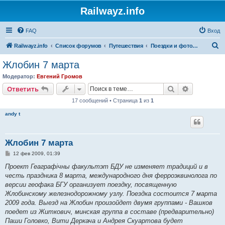
Railwayz.info
FAQ
Вход
П
Railwayz.info
Список форумов
Путешествия
Поездки и фотосессии
о
Жлобин 7 марта
и
Модератор:
Евгений Громов
с
Поиск
Расширен
Ответить
к
17 сообщений • Страница
1
из
1
andy t
Жлобин 7 марта
С
12 фев 2009, 01:39
о
о
Проект Геаграфічны факультэт БДУ не изменяет традиций и в
б
честь праздника 8 марта, международного дня ферроэквинолога по
щ
е
версии геофака БГУ организует поездку, посвященную
н
Жлобинскому железнодорожному узлу. Поездка состоится 7 марта
и
е
2009 года. Выезд на Жлобин произойдет двумя группами - Вашков
поедет из Житкович, минская группа в составе (предварительно)
Паши Головко, Вити Деркача и Андрея Скуартова будет