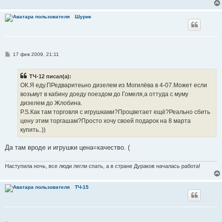
Шурик
С
17 фев 2009, 21:11
о
о
б
ТЧ-12 писал(а):
щ
е
ОК.Я еду.ПРедваритеьно дизелем из Могилёва в 4-07.Может если
н
возьмут в кабину доеду поездом до Гомеля,а оттуда с муму
и
е
дизелем до Жлобина.
P.S.Как там торговля с игрушками?Процветает ещё?Реально сбить
цену этим торгашам?Просто хочу своей подарок на 8 марта
купить..))
Да там вроде и игрушки цена=качество. (
Наступила ночь, все люди легли спать, а в стране Дураков началась работа!
ТЧ-15