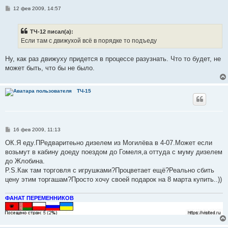
С
12 фев 2009, 14:57
о
о
б
ТЧ-12 писал(а):
щ
е
Если там с движухой всё в порядке то подъеду
н
и
е
Ну, как раз движуху придется в процессе разузнать. Что то будет, не
может быть, что бы не было.
ТЧ-15
С
16 фев 2009, 11:13
о
о
ОК.Я еду.ПРедваритеьно дизелем из Могилёва в 4-07.Может если
б
возьмут в кабину доеду поездом до Гомеля,а оттуда с муму дизелем
щ
е
до Жлобина.
н
P.S.Как там торговля с игрушками?Процветает ещё?Реально сбить
и
е
цену этим торгашам?Просто хочу своей подарок на 8 марта купить..))
ФАНАТ ПЕРЕМЕННИКОВ