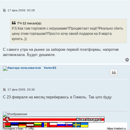
С
17 фев 2009, 00:28
о
о
б
ТЧ-12 писал(а):
щ
е
P.S.Как там торговля с игрушками?Процветает ещё?Реально сбить
н
цену этим торгашам?Просто хочу своей подарок на 8 марта
и
е
купить..))
С самого утра на рынке за забором первой платформы, напротив
автовокзала. Будет дешевле.
Vortex83
С
17 фев 2009, 20:36
о
о
С 23 февраля на месяц перебираюсь в Гомель. Так што буду
б
щ
е
н
и
е