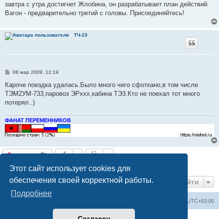
завтра с утра достигнет Жлобина, он разрабатывает план действий.
и
е
Вагон - предварительно третий с головы. Присоединяйтесь!
ТЧ-15
С
08 мар 2009, 12:19
о
о
Кароче поездка удалась.Было много чего сфоткано,в том числе
б
ТЭМ2УМ-733,паровоз ЭРххх,кабина ТЭ3.Кто не поехал тот много
щ
е
потерял..)
н
и
е
ФАНАТ ПЕРЕМЕННИКОВ
Ответить
17 сообщений • Страница
1
из
1
Этот сайт использует cookies для
обеспечения своей корректной работы.
Перейти
Подробнее
Railwayz.info
Список форумов
Часовой пояс:
UTC+03:00
Согласен
Создано на основе
phpBB
® Forum Software © phpBB Limited