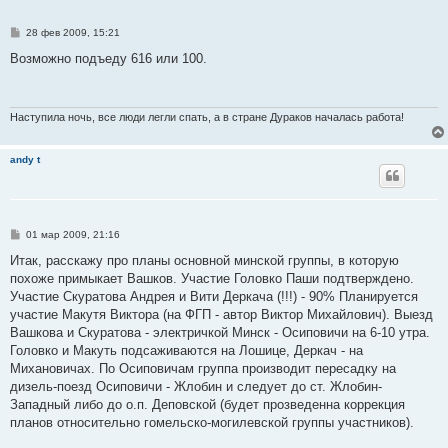
С
28 фев 2009, 15:21
о
о
Возможно подъеду 616 или 100.
б
щ
е
н
и
Наступила ночь, все люди легли спать, а в стране Дураков началась работа!
е
andy t
С
01 мар 2009, 21:16
о
о
Итак, расскажу про планы основной минской группы, в которую
б
похоже примыкает Вашков. Участие Головко Паши подтверждено.
щ
е
Участие Скуратова Андрея и Вити Деркача (!!!) - 90% Планируется
н
участие Макутя Виктора (на ФГП - автор Виктор Михайлович). Выезд
и
е
Вашкова и Скуратова - электричкой Минск - Осиповичи на 6-10 утра.
Головко и Макуть подсаживаются на Лошице, Деркач - на
Михановичах. По Осиповичам группа производит пересадку на
дизель-поезд Осиповичи - Жлобин и следует до ст. Жлобин-
Западный либо до о.п. Деповской (будет прозведенна коррекция
планов относительно гомельско-могилевской группы участников).