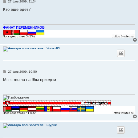
С
27 фев 2009, 11:34
о
о
Кто ещё едет?
б
щ
е
н
и
ФАНАТ ПЕРЕМЕННИКОВ
е
Vortex83
С
27 фев 2009, 19:50
о
о
Мы с mumu на 95м приедем
б
щ
е
н
и
е
Шурик