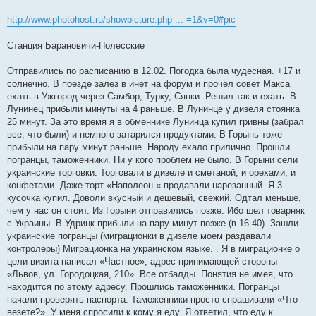
http://www.photohost.ru/showpicture.php ... =1&v=0#pic
Станция Барановичи-Полесские
Отправились по расписанию в 12.02. Погодка была чудесная. +17 и
солнечно. В поезде залез в инет на форум и прочел совет Макса
ехать в Ужгород через Самбор, Турку, Сянки. Решил так и ехать. В
Лунинец прибыли минуты на 4 раньше. В Лунинце у дизеля стоянка
25 минут. За это время я в обменнике Лунинца купил гривны (забрал
все, что были) и немного затарился продуктами. В Горынь тоже
прибыли на пару минут раньше. Народу ехало прилично. Прошли
погранцы, таможенники. Ни у кого проблем не было. В Горыни сели
украинские торговки. Торговали в дизеле и сметаной, и орехами, и
конфетами. Даже торт «Наполеон « продавали нарезанный. Я 3
кусочка купил. Доволи вкусный и дешевый, свежий. Одтал меньше,
чем у нас он стоит. Из Горыни отправились позже. Ибо шел товарняк
с Украины. В Удрицк прибыли на пару минут позже (в 16.40). Зашли
украинские погранцы (миграционки в дизеле моем раздавали
контролеры) Миграционка на украинском языке. . Я в миграционке о
цели визита написал «Частное», адрес принимающей стороны
«Львов, ул. Городоцкая, 210». Все отбалды. Понятия не имея, что
находится по этому адресу. Прошлись таможенники. Погранцы
начали проверять паспорта. Таможенники просто спрашивали «Что
везете?». У меня спросили к кому я еду. Я ответил, что еду к