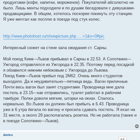
продуктами (кофе, напитки, мороженое). Покупателей абсолютно не
было. Лишь менты подходили и по душам беседовали с девушками-
продавщицами. В общем, хотелось поскорее покинуть эту станцию.
Я уже мечтал как посплю в поезде под стук колес.
http://www.photohost.ru/showpicture.php ... =1&v=0#pic
Интересный сюжет на стене зала ожидания ст. Сарны.
Мой поезд Киев—Львов прибывал в Сарны в 22.53. А Солотвино—
Ужгород отправлялся из Ужгорода в 22.35. Поэтому перед посадкой
я обзавелся нижним небоковым с Ужгорода до Львова.
Поезд Киев—Львов прибыл под 2М62. Очень много студентов
выходило. Да и неудивительно—пятница ведь. Вагон приличные.
Почти весь вагон был занят студентами. Проводница мне дала
постель в 23.15—как отправились, туалет работал в рабочем
тамбуре. Полки доволи мягкие, шторки на окнах. Спалось
нормально. Во Львов он должен был прибыть в 6.43. Проводница
уже в 6 утра бегала по вагону и просила сдавать постель. Я ехал на
31 месте, а около 29 располагалась розетка. Но не работала (также и
в поезде Солотвино—Львов).
dmitro