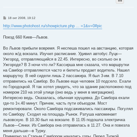
С
18 окт 2008, 19:12
о
о
http://www.photohost.ru/showpicture.php ... =1&v=0#pic
б
щ
е
Поезд 660 Киев—Львов.
н
и
е
Во Львов прибыли вовремя. Я неспеша пошел на австанцию, которая
около ж/д вокзала. Изучил расписание. Удивил автобус Луцк—
Ужгород, отправляющийся в 22.45. Интересно, во сколько он в
Ужгороде? В 3 ночи что ли? Кассирша мне сказала, что маршрутки
на Самбор отправляются часто и билеты продает водитель. Нашел
маршрутку. В ней сидели лишь 2 пассажира. Я был 3-им. В 7.10
отправились на Самбор. Во Львове еще человек 10 подсело. Ехали
по Городоцкой. Я так хотел увидеть, что за здание расположено под
номером 210 на этой улице (оно ведь у меня в миграциоке).
Интересно ведь. Оказалась, обычная хрущевка. До Самбора ехали
где-то 1ч.40 минут. Причем, часть пути объездом. Мост
ремонтировали. Около Самбора подсаживались пассажиры. Погулял
по Самбору. Сходил на площадь Рынок. Ратуша напоминает
львовскую. В 10.30 был на вокзале. В 11.05 подошла электричка
Львов—Сянки. Из Самбора она отправилась в 11.27. Она и повезла
меня дальше—в Турку.
Примерно за Старым Самбором начались горы. Перед Туркой