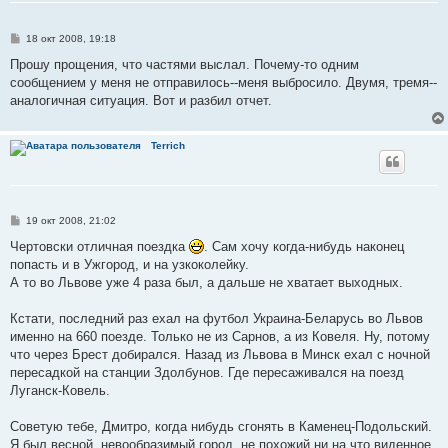
С
18 окт 2008, 19:18
о
о
Прошу прощения, что частями выслал. Почему-то одним
б
сообщением у меня не отправилось--меня выбросило. Двумя, тремя--
щ
е
аналогичная ситуация. Вот и разбил отчет.
н
и
е
Terrich
С
19 окт 2008, 21:02
о
о
Чертовски отличная поездка
. Сам хочу когда-нибудь наконец
б
попасть и в Ужгород, и на узкоколейку.
щ
е
А то во Львове уже 4 раза был, а дальше не хватает выходных.
н
и
е
Кстати, последний раз ехал на футбол Украина-Беларусь во Львов
именно на 660 поезде. Только не из Сарнов, а из Ковеля. Ну, потому
что через Брест добирался. Назад из Львова в Минск ехал с ночной
пересадкой на станции Здолбунов. Где пересаживался на поезд
Луганск-Ковель.
Советую тебе, Дмитро, когда нибудь сгонять в Каменец-Подольский.
Я был весной, невообразимый город, не похожий ни на что виденное