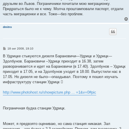
друзьям во Львов. Пограничники почитали мою миграционку.
Придраться было не к чему. Молча проштамповали паспорт, отдали
часть миграционки и все. Тоже—без проблем.
dmitro
С
18 окт 2008, 19:10
о
о
В Удрицке стыкуются дизеля Барановичи—Удрицк и Удрицк—
б
Здолбунов. Барановичи –Удрицк приходит в 16.38, затем
щ
е
разворачивается и идет на Барановичи (в 17.40). Здолбунов – Удрицк
н
приходит в 17.05, и на Здолбунов уходит в 18.00. Выпустили нас в
и
е
17.05. Но дизеля не было—опаздывал. Поэтому я пошел изучать
инфраструктуру станции Удрицк 
http://www.photohost.ru/showpicture.php ... =1&v=0#pic
Пограничная будка станции Удрицк.
Может, я предвзято оцениваю, но сама станция никакая. Зал
ожидания – это будка с 2-3 скамейками. Причем, там тусовались 2