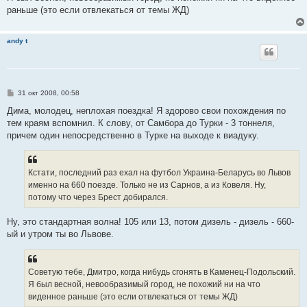
раньше (это если отвлекаться от темы ЖД)
andy t
С
31 окт 2008, 00:58
о
о
Дима, молодец, неплохая поездка! Я здорово свои похождения по
б
тем краям вспомнил. К слову, от Самбора до Турки - 3 тоннеля,
щ
е
причем один непосредственно в Турке на выходе к виадуку.
н
и
е
Кстати, последний раз ехал на футбол Украина-Беларусь во Львов
именно на 660 поезде. Только не из Сарнов, а из Ковеля. Ну,
потому что через Брест добирался.
Ну, это стандартная волна! 105 или 13, потом дизель - дизель - 660-
ый и утром ты во Львове.
Советую тебе, Дмитро, когда нибудь сгонять в Каменец-Подольский.
Я был весной, невообразимый город, не похожий ни на что
виденное раньше (это если отвлекаться от темы ЖД)