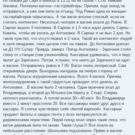
Из Львова до Сарн я выехал в 23.12 на 48 Львов – СПб. Нижнее
б
боковое. Половина вагона—гасторбайтеры. Причем, еще поезд не
щ
е
отправился, а уже они пили за отъезд. Под Ровно одна из женщин-
н
гасторбайтеров обрыгалась. А так вагон вполне сносный, если не
и
е
считать контингент. Несколько человек в вагоне ехали до Ровно. В
Сарнах вышло 3 человека. В Сарнах я 1,5 часа ждал дизель Сарны –
Ковель, чтобы им уехать до Антоновки. В Сарнах я не был 2 дня. Но
такое чувство, что отсутствовал я 2 часа. Такой же контингент людей
в зале ожидания, теже цыгане спят на лавках. До Антоновки доехал
на Д1 !!!!! Супер. Правда, замерз. Поезд Антоновка – Заречное стоял
сбоку от станции (там узкоколейка). Кассирша удивилась, что я беру
билет до Заречного. Потом, я понял, что никто до Заречного не едет
в вагоне. Отправились ровно в 7.05. Вагон очень интересный. Сам
открываешь двери. Выходишь-заходишь на любую сторону от
вагона. Рельсы игрушечными казались. Всего 4 вагона. Причем,
железнодорожник с такой гордостью проводил этот дизель из
Антоновки….В вагоне было 2 человека. Один мужчина ехал до
Владимирца, а второй до Млынка (на берегу р. Стыр). Сперва
неплохо разогнались. А потом ехали 30—40 км/ч. Во Владимирце
вместо 2 минут простояли 20. Все пассажиры знают друг друга и
кассирш. Я слегка чувствовал себя «белой вароной». Кассирши
продают билеты и заодно почти у всех интересуются их
деревенскими новостями. Порой поезд ехал через такие леса, что
ветки деревьев били по окнам. Такая глушь!!! Все ехали на
небольшое расстояние. Школьники подъезжали. Прямо в вагоне