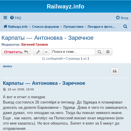
Railwayz.info
FAQ
Вход
П
Railwayz.info
Список форумов
Путешествия
Поездки и фотосессии
о
Карпаты --- Антоновка - Заречное
и
Модератор:
Евгений Громов
с
Поиск
Расширен
Ответить
к
11 сообщений • Страница
1
из
1
dmitro
Карпаты --- Антоновка - Заречное
С
18 окт 2008, 19:09
о
о
А вот и отчет о поездке.
б
Выезд состоялся 26 сентября в пятницу. До Удрицка я планировал
щ
е
доехать на дизеле Барановичи – Удрицк. Дома я чего-то замешкался,
н
даже думал, что опоздаю на него. Тогда бы поехал немного иначе.
и
е
Еще , как назло, автобус на Полесский вокзал ехал медленно (или
это мне казалось). Но все обошлось. Билет я взял за 5 минут до
отправления.