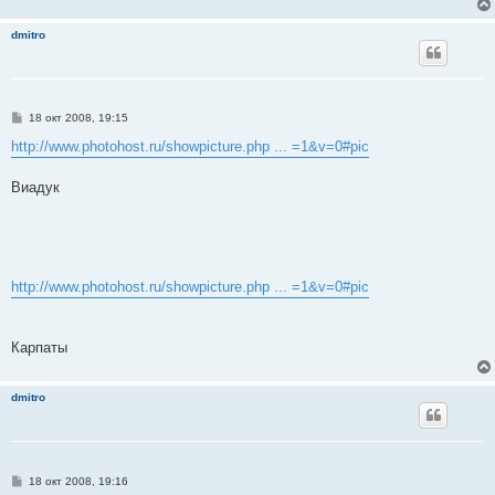
dmitro
С
18 окт 2008, 19:15
о
о
http://www.photohost.ru/showpicture.php ... =1&v=0#pic
б
щ
е
Виадук
н
и
е
http://www.photohost.ru/showpicture.php ... =1&v=0#pic
Карпаты
dmitro
С
18 окт 2008, 19:16
о