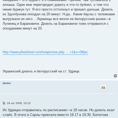
алкаша. Один мне перегородил дорогу и что-то бубнел, о том что
некие буржуи тут. Я его просто оттолкнул и прошел дальше. Дизель
из Здолбунова опоздал на 20 минут. Н-да…Какие баулы с тележками
выгружали из него….Украинцы все везли на белорусские рынки—в
Лунинец и Барановичи. Дизель на Барановичи тоже отправился с
опозданием минут на 20.
http://www.photohost.ru/showpicture.php ... =1&v=0#pic
Украинский дизель и белорусский на ст. Удрицк.
dmitro
С
18 окт 2008, 19:10
о
о
Из Удрицка отправились по расписанию—в 18 часов. Но дизель ехал
б
слабо. В итоге в Сарны приехали вместо 19.17 в 19.30. Билетная
щ