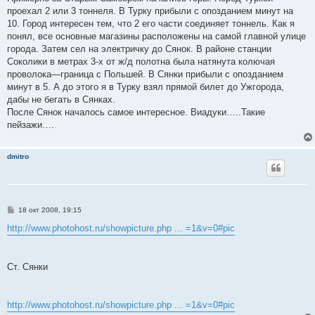
проехал 2 или 3 тоннеля. В Турку прибыли с опозданием минут на
10. Город интересен тем, что 2 его части соединяет тоннель. Как я
понял, все основные магазины расположены на самой главной улице
города. Затем сел на электричку до Сянок. В районе станции
Соколики в метрах 3-х от ж/д полотна была натянута колючая
проволока—граница с Польшей. В Сянки прибыли с опозданием
минут в 5. А до этого я в Турку взял прямой билет до Ужгорода,
дабы не бегать в Сянках.
После Сянок началось самое интересное. Виадуки…..Такие
пейзажи….
dmitro
С
18 окт 2008, 19:15
о
о
http://www.photohost.ru/showpicture.php ... =1&v=0#pic
б
щ
е
н
Ст. Сянки
и
е
http://www.photohost.ru/showpicture.php ... =1&v=0#pic