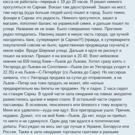
е
касса не работала—перерыв с 19 до 20 часов. Я решил немного
н
прогуляться по Сарнам. Вокзал там двухстронний. Зашел на мост,
и
е
там наугад (куда больше людей шло) пошел в город. Было темно,
фонари в Сарнах это редкость. Немного прогулялся, зашел в
магазин, пополнил баланс на украинской симке, и дальше пошел по
улице. Название ее не знаю. Было совершенно темно. Прогожие
редко попадались. Наконец зашел в некую часть города, где кучкой
находились банк, супермаркет (в Сарнах!!!) (правда, в супермаркете
покупателей совсем не было, единственная продавщица скучала) и
некое кафе. Вроде Широкая улица. Дальше я идти не рискнул и
пошел на вокзал. Пришел я на вокзал в 20.40. Взял небоковое
нижнее на 659 поезд Киев—Львов до Львова. Хотел сразу взять с
Ужгорода до Львова на Солотвино—Львов (он из Ужгорода уходит в
22.35) и на Львов—С-Петербург (со Львова до Сарн). Но кассирша
заявила, что с Ужгорода продажа за сутки до отправления, а на
Львов—Питер она тоже продать не может, ибо «ночью
предварительно мы билеты не продаем». Ну и ладно. 2 часа сидел
на станции Сарны. В одной части зала ожидания на лавках аккуратно
разместились цыгане и мирно спали. В остальной части сидели
пассажиры. В основном, пенсионного или близкого к тому возрасту.
Меня все удивляло—куда они едут. Все пригородные ушли. Причем,
недавно. Думал, что на мой Киев—Львов. Да нет, когда он прибыл,
то никто и не сдвинулся. Один дед там вдался в политические
дебаты. Рассуждал на весь зал где лучше в Украине, Беларуси или
России. Также в зале ожидания торговали газетами и разными