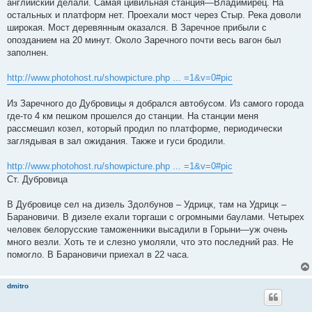
английский делали. Самая цивильная станция—Владимирец. На
остальных и платформ нет. Проехали мост через Стыр. Река доволи
широкая. Мост деревянным оказался. В Заречное прибыли с
опозданием на 20 минут. Около Заречного почти весь вагон был
заполнен.
http://www.photohost.ru/showpicture.php ... =1&v=0#pic
Из Заречного до Дубровицы я добрался автобусом. Из самого города
где-то 4 км пешком прошелся до станции. На станции меня
рассмешил козел, который продил по платформе, периодически
заглядывая в зал ожидания. Также и гуси бродили.
http://www.photohost.ru/showpicture.php ... =1&v=0#pic
Ст. Дубровица
В Дубровице сел на дизель Здолбунов – Удрицк, там на Удрицк –
Барановичи. В дизеле ехали торгаши с огромными баулами. Четырех
человек белорусские таможенники высадили в Горыни—уж очень
много везли. Хоть те и слезно умоляли, что это последний раз. Не
помогло. В Барановичи приехал в 22 часа.
dmitro