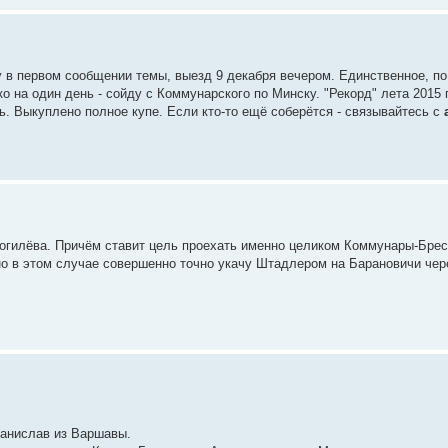
 в первом сообщении темы, выезд 9 декабря вечером. Единственное, по
о на один день - сойду с Коммунарского по Минску. "Рекорд" лета 2015 
ь. Выкуплено полное купе. Если кто-то ещё соберётся - связывайтесь с
огилёва. Причём ставит цель проехать именно целиком Коммунары-Брест
но в этом случае совершенно точно укачу Штадлером на Барановичи чер
Станислав из Варшавы.