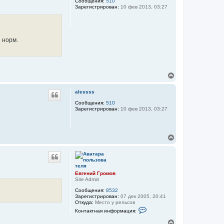
у
Сообщения:
510
Зарегистрирован:
10 фев 2013, 03:27
т
ь
с
я
к
 норм.
н
а
ч
а
л
В
у
е
р
alessss
н
у
Сообщения:
510
Зарегистрирован:
10 фев 2013, 03:27
т
ь
с
я
В
к
е
н
р
а
н
ч
у
а
т
л
Евгений Громов
ь
Site Admin
у
с
Сообщения:
8532
я
Зарегистрирован:
07 дек 2005, 20:41
к
Откуда:
Место у рельсов
н
К
Контактная информация:
а
о
н
ч
В