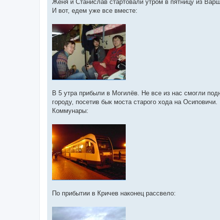
е
Женя и Станислав стартовали утром в пятницу из Варш
н
И вот, едем уже все вместе:
и
е
В 5 утра прибыли в Могилёв. Не все из нас смогли по
городу, посетив бык моста старого хода на Осиповичи.
Коммунары:
По прибытии в Кричев наконец рассвело: