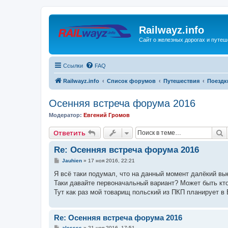
Railwayz.info
Сайт о железных дорогах и путе
Ссылки
FAQ
Railwayz.info
Список форумов
Путешествия
Поездк
Осенняя встреча форума 2016
Модератор:
Евгений Громов
П
Ответить
Re: Осенняя встреча форума 2016
С
Jauhien
»
17 ноя 2016, 22:21
о
о
Я всё таки подумал, что на данный момент далёкий вы
б
Таки давайте первоначальный вариант? Может быть кто
щ
е
Тут как раз мой товарищ польский из ПКП планирует в
н
и
е
Re: Осенняя встреча форума 2016
С
alessss
»
21 ноя 2016, 17:51