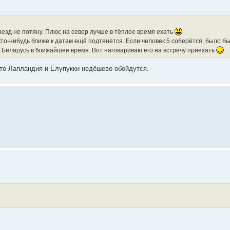
ыезд не потяну. Плюс на север лучше в тёплое время ехать
о-нибудь ближе к датам ещё подтянется. Если человек 5 соберётся, было бы
в Беларусь в ближайшее время. Вот наговариваю его на встречу приехать
что Лапландия и Ёлупукки недёшево обойдутся.