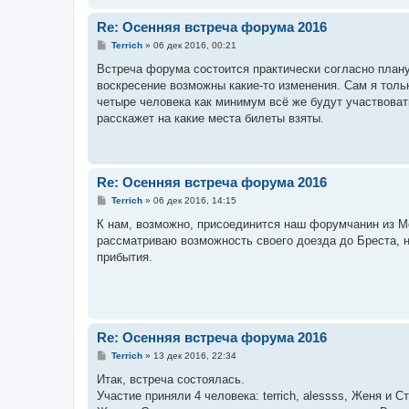
Re: Осенняя встреча форума 2016
С
Terrich
»
06 дек 2016, 00:21
о
о
Встреча форума состоится практически согласно плану
б
воскресение возможны какие-то изменения. Сам я тольк
щ
е
четыре человека как минимум всё же будут участвоват
н
расскажет на какие места билеты взяты.
и
е
Re: Осенняя встреча форума 2016
С
Terrich
»
06 дек 2016, 14:15
о
о
К нам, возможно, присоединится наш форумчанин из М
б
рассматриваю возможность своего доезда до Бреста, 
щ
е
прибытия.
н
и
е
Re: Осенняя встреча форума 2016
С
Terrich
»
13 дек 2016, 22:34
о
о
Итак, встреча состоялась.
б
Участие приняли 4 человека: terrich, alessss, Женя и 
щ