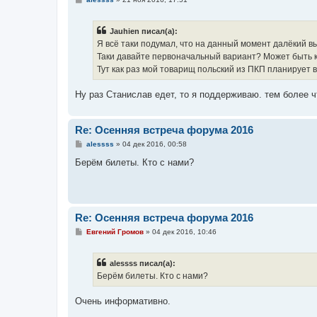
о
о
б
Jauhien писал(а):
щ
е
Я всё таки подумал, что на данный момент далёкий в
н
Таки давайте первоначальный вариант? Может быть кт
и
е
Тут как раз мой товарищ польский из ПКП планирует 
Ну раз Станислав едет, то я поддерживаю. тем более 
Re: Осенняя встреча форума 2016
С
alessss
»
04 дек 2016, 00:58
о
о
Берём билеты. Кто с нами?
б
щ
е
н
и
е
Re: Осенняя встреча форума 2016
С
Евгений Громов
»
04 дек 2016, 10:46
о
о
б
alessss писал(а):
щ
е
Берём билеты. Кто с нами?
н
и
е
Очень информативно.