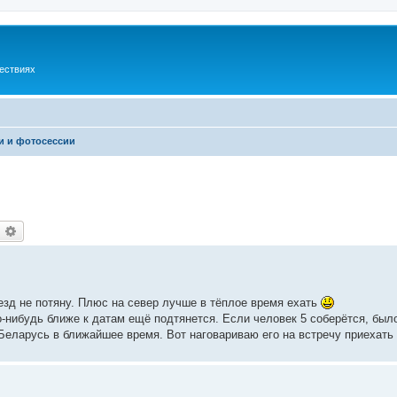
шествиях
и и фотосессии
оиск
Расширенный поиск
езд не потяну. Плюс на север лучше в тёплое время ехать
-нибудь ближе к датам ещё подтянется. Если человек 5 соберётся, был
 Беларусь в ближайшее время. Вот наговариваю его на встречу приехать