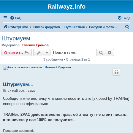
Railwayz.info
FAQ
Вход
П
Railwayz.info
Список форумов
Путешествия
Поездки и фотосессии
о
Штурмуем...
и
Модератор:
Евгений Громов
с
Поиск
Расширен
Ответить
к
3 сообщения • Страница
1
из
1
Николай Луцевич
Штурмуем...
С
27 май 2007, 21:23
о
о
Сообщили мне весточку что можно посетить это [skipped by TRAINer]
б
совершенно официально...
щ
е
н
TRAINer: 2PAC действительно прав, об этом тут не стоит писать,
и
е
а то ничего у вас 100% не получится.
Прошарок кровосiciв