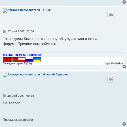
ТЧ-15
С
27 май 2007, 22:06
о
о
Такие делы Колян по телефону обсуждаються а не на
б
форуме.Причину сам поймёшь.
щ
е
н
и
ФАНАТ ПЕРЕМЕННИКОВ
е
Николай Луцевич
С
28 май 2007, 09:38
о
о
Не вопрос.
б
щ
е
н
и
Прошарок кровосiciв
е