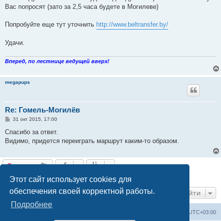
Вас попросят (зато за 2,5 часа будете в Могилеве)
Попробуйте еще тут уточнить
http://www.beltransfer.by/
Удачи.
Вперед, по лестнице ведущей вверх!
megapups
Re: Гомель-Могилёв
С
31 окт 2015, 17:00
о
о
Спасибо за ответ.
б
Видимо, придется переиграть маршрут каким-то образом.
щ
е
н
и
Ответить
е
3 сообщения • Страница
1
из
1
Этот сайт использует cookies для
обеспечения своей корректной работы.
Перейти
Подробнее
Railwayz.info
Список форумов
Часовой пояс:
UTC+03:00