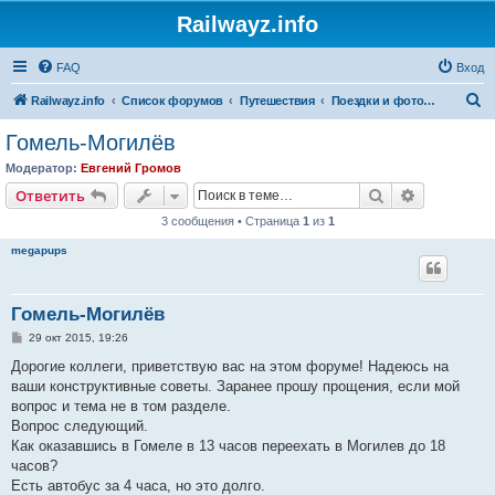
Railwayz.info
FAQ
Вход
П
Railwayz.info
Список форумов
Путешествия
Поездки и фотосессии
о
Гомель-Могилёв
и
Модератор:
Евгений Громов
с
Поиск
Расширен
Ответить
к
3 сообщения • Страница
1
из
1
megapups
Гомель-Могилёв
С
29 окт 2015, 19:26
о
о
Дорогие коллеги, приветствую вас на этом форуме! Надеюсь на
б
ваши конструктивные советы. Заранее прошу прощения, если мой
щ
е
вопрос и тема не в том разделе.
н
Вопрос следующий.
и
е
Как оказавшись в Гомеле в 13 часов переехать в Могилев до 18
часов?
Есть автобус за 4 часа, но это долго.