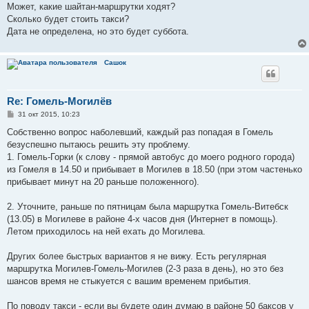
Может, какие шайтан-маршрутки ходят?
Сколько будет стоить такси?
Дата не определена, но это будет суббота.
Сашок
Re: Гомель-Могилёв
С
31 окт 2015, 10:23
о
о
Собственно вопрос наболевший, каждый раз попадая в Гомель
б
безуспешно пытаюсь решить эту проблему.
щ
е
1. Гомель-Горки (к слову - прямой автобус до моего родного города)
н
из Гомеля в 14.50 и прибывает в Могилев в 18.50 (при этом частенько
и
е
прибывает минут на 20 раньше положенного).
2. Уточните, раньше по пятницам была маршрутка Гомель-Витебск
(13.05) в Могилеве в районе 4-х часов дня (Интернет в помощь).
Летом приходилось на ней ехать до Могилева.
Других более быстрых вариантов я не вижу. Есть регулярная
маршрутка Могилев-Гомель-Могилев (2-3 раза в день), но это без
шансов время не стыкуется с вашим временем прибытия.
По поводу такси - если вы будете один думаю в районе 50 баксов у