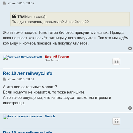
С
23 окт 2015, 20:37
о
о
б
TRAINer писал(а):
щ
е
Ты один поедешь, правильно? Или с Женей?
н
и
е
Женя тоже поедет. Тоже готов билетов прикупить лишних. Правда
пока не знает как насчёт пятницы у него получится. Так что мы ждём
команду и номера поездов на покупку билетов.
Евгений Громов
Site Admin
Re: 10 лет railwayz.info
С
23 окт 2015, 20:51
о
о
А что все остальные молчат?
б
Если кому-то не нравится, то тоже напишите.
щ
е
А то такое ощущение, что из Беларуси только мы втроем и
н
иностранцы.
и
е
Terrich
Re: 10 лет railwayz.info