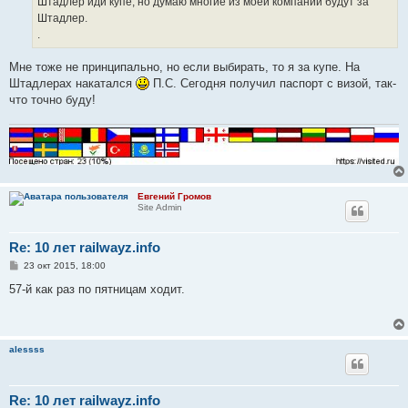
Штадлер иди купе, но думаю многие из моей компании будут за
и
е
Штадлер.
.
Мне тоже не принципально, но если выбирать, то я за купе. На
Штадлерах накатался
П.С. Сегодня получил паспорт с визой, так-
что точно буду!
Евгений Громов
Site Admin
Re: 10 лет railwayz.info
С
23 окт 2015, 18:00
о
о
57-й как раз по пятницам ходит.
б
щ
е
н
и
alessss
е
Re: 10 лет railwayz.info