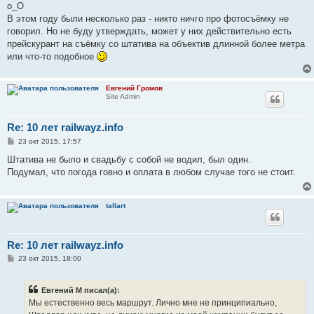
о_О
В этом году были несколько раз - никто ничго про фотосъёмку не
говорил. Но не буду утверждать, может у них действительно есть
прейскурант на съёмку со штатива на объектив длинной более метра
или что-то подобное
Евгений Громов
Site Admin
Re: 10 лет railwayz.info
С
23 окт 2015, 17:57
о
о
Штатива не было и свадьбу с собой не водил, был один.
б
Подумал, что погода говно и оплата в любом случае того не стоит.
щ
е
н
и
tallart
е
Re: 10 лет railwayz.info
С
23 окт 2015, 18:00
о
о
б
Евгений М писал(а):
щ
е
Мы естественно весь маршрут. Лично мне не принципиально,
н