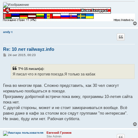
е
andy t
Re: 10 лет railwayz.info
С
24 окт 2015, 00:23
о
о
б
ТЧ-15 писал(а):
щ
е
Я писал что я против поезда.Я только за кабак
н
и
е
Гена во многом прав. Сложно представить, как 30 чел смогут
нормально пообщаться в поезде.
Программу добротной встречи пока вижу, программы 10-летия сайта
пока нет.
С другой стороны, может и не стоит заморачиваться вообще. Всё
равно даже в кафе за столом все сядут группами "по интересам".
Не знаю, буду или нет. Рабочая суббота.
Евгений Громов
Site Admin