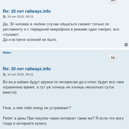
Re: 10 лет railwayz.info
С
24 окт 2015, 06:23
о
о
Да, 30 человек в любом случае общаться сможет только по
б
регламенту и с передачей микрофона в режиме один говорит, все
щ
е
слушают.
н
Да и встречи осенней не было.
и
е
Muller
Re: 10 лет railwayz.info
С
24 окт 2015, 06:41
о
о
Во во,в кабаке будут кружки по интересам да и плюс будет все таки
б
ограничено время, а тут уж хочешь не хочешь несколько суток
щ
е
вместе)
н
и
е
Гена, а чем тебя поезд не устраивает?
Ребят а цены При покупке через интернет такие же? Я если что могу
тогда в интернете купить