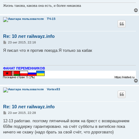
н
и
Жизнь такова, какова она есть, и более никакова
е
ТЧ-15
Re: 10 лет railwayz.info
С
23 окт 2015, 22:16
о
о
Я писал что я против поезда.Я только за кабак
б
щ
е
н
и
ФАНАТ ПЕРЕМЕННИКОВ
е
Vortex83
Re: 10 лет railwayz.info
С
23 окт 2015, 22:28
о
о
12-13 работаю. поэтому пятничный вояж на брест с возвращением
б
658м поддержу гарантировано. на счёт субботы в витебске пока
щ
е
ничего не скажу (надо брать за свой счёт, что дороговато)
н
и