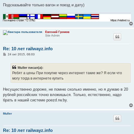
Подсказывайте только вагон и поезд и дату)
Евгений Громов
Site Admin
Re: 10 лет railwayz.info
С
24 окт 2015, 08:03
о
о
б
Muller писал(а):
щ
е
Ребят а цены При покупке через интернет такие же? Я если что
н
могу тогда в интернете купить
и
е
Несущественно дороже, не помню сколько именно, но я думаю в 20
рублей российских точно вложишься. Только, естественно, надо
брать в нашей системе poezd.rw.by.
Muller
Re: 10 лет railwayz.info