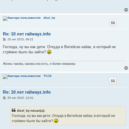
б
щ
е
н
и
dizel_by
е
Re: 10 лет railwayz.info
С
25 окт 2015, 09:21
о
о
Господа, ну вы как дети. Откуда в Витебске кабак, в который не
б
стрёмно было бы зайти?
щ
е
н
и
Жизнь такова, какова она есть, и более никакова
е
ТЧ-15
Re: 10 лет railwayz.info
С
25 окт 2015, 12:41
о
о
б
dizel_by писал(а):
щ
е
Господа, ну вы как дети. Откуда в Витебске кабак, в который не
н
стрёмно было бы зайти?
и
е