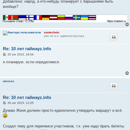
е
Добавлено: народ, а кто-нибудь планирует с барышнями быть
н
вообще?
и
е
suntechnic
уже не и.о. администратора
Re: 10 лет railwayz.info
С
25 окт 2015, 16:54
о
о
я планирую, если определимся.
б
щ
е
н
и
alessss
е
Re: 10 лет railwayz.info
С
26 окт 2015, 12:05
о
о
Думаю Женя должен просто единолично утвердить маршрут и всё.
б
щ
е
н
Создал тему для перепеиси участников, т.к. уже надо брать билеты.
и