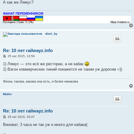
А как же Лямус?
ФАНАТ ПЕРЕМЕННИКОВ
dizel_by
Re: 10 лет railwayz.info
С
25 окт 2015, 13:59
о
о
1) Лямус — это всё же ресторан, а не кабак
б
2) Вагон коммерческих линий покажется не таким уж дорогим =))
щ
е
н
и
Жизнь такова, какова она есть, и более никакова
е
Muller
Re: 10 лет railwayz.info
С
25 окт 2015, 15:47
о
о
Виноват, 3 часа не так уж и много для кабака(
б
щ