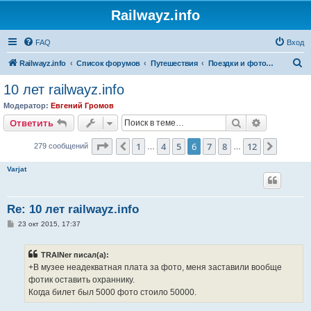
Railwayz.info
FAQ
Вход
П
Railwayz.info
Список форумов
Путешествия
Поездки и фотосессии
о
10 лет railwayz.info
и
Модератор:
Евгений Громов
с
Поиск
Расширен
Ответить
к
Страница
6
из
12
1
4
5
6
7
8
12
Пред.
След.
279 сообщений
…
…
Varjat
Re: 10 лет railwayz.info
С
23 окт 2015, 17:37
о
о
б
TRAINer писал(а):
щ
е
+В музее неадекватная плата за фото, меня заставили вообще
н
фотик оставить охраннику.
и
е
Когда билет был 5000 фото стоило 50000.