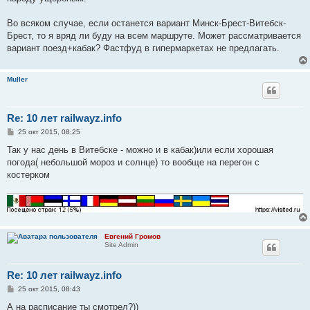
щ
е
н
Во всяком случае, если останется вариант Минск-Брест-Витебск-
и
е
Брест, то я вряд ли буду на всем маршруте. Может рассматривается
вариант поезд+кабак? Фастфуд в гипермаркетах не предлагать.
Muller
Re: 10 лет railwayz.info
С
25 окт 2015, 08:25
о
о
Так у нас день в Витебске - можно и в кабак)или если хорошая
б
погода( небольшой мороз и солнце) то вообще на перегон с
щ
е
костерком
н
и
е
Евгений Громов
Site Admin
Re: 10 лет railwayz.info
С
25 окт 2015, 08:43
о
о
А на расписание ты смотрел?))