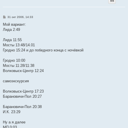
С
31 окт 2006, 14:33
о
о
Мой вариант:
б
Лида 2:49
щ
е
н
Лида 11:55
и
е
Мосты 13:48/14.01
Гродно 15:24 и до победного конца с ночёвкой
Гродно 10:00
Мосты 11:28/11:38
Волковыск-Центр 12:24
самоэкскурсия
Волковыск-Центр 17:23
Барановичи-Пол 20:27
Барановичи-Пол 20:38
И.К. 23:29
Ну а я далее
МП 0:03