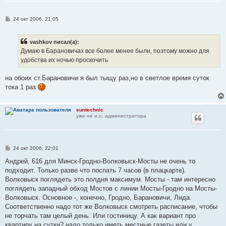
С
24 окт 2006, 21:05
о
о
б
vashkov писал(а):
щ
е
Думаю в Барановичах все более менее были, поэтому можно для
н
удобства их ночью проскочить
и
е
на обоих ст.Барановичи я был тыщу раз,но в светлое время суток
тока 1 раз
suntechnic
уже не и.о. администратора
С
24 окт 2006, 22:01
о
о
Андрей, 616 для Минск-Гродно-Волковыск-Мосты не очень то
б
подходит. Только разве что поспать 7 часов (в плацкарте).
щ
е
Волковыск поглядеть это полдня максимум. Мосты - там интересно
н
поглядеть западный обход Мостов с линии Мосты-Гродно на Мосты-
и
е
Волковыск. Основное -, конечно, Гродно, Барановичи, Лида.
Соответственно надо тот же Волковыск смотреть расписание, чтобы
не торчать там целый день. Или гостиницу. А как вариант про
квартиру на сутки? надо только иметь местные газеты или у