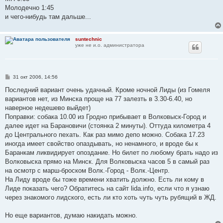
Молодечно 1:45
и чего-нибудь там дальше...
suntechnic
уже не и.о. администратора
С
31 окт 2006, 14:56
о
о
Последний вариант очень удачный. Кроме ночной Лиды (из Гомеля
б
вариантов нет, из Минска проще на 77 залезть в 3.30-6.40, но
щ
е
наверное недешево выйдет)
н
Поправки: собака 10.00 из Гродно прибывает в Волковыск-Город и
и
е
далее идет на Барановичи (стоянка 2 минуты). Оттуда километра 4
до Центрального пехать. Как раз мимо депо можно. Собака 17.23
иногда имеет свойство опаздывать, но ненамного, и вроде бы к
Баранкам ликвидирует опоздание. Но билет по любому брать надо из
Волковыска прямо на Минск. Для Волковыска часов 5 в самый раз
на осмотр с марш-броском Волк.-Город - Волк.-Центр.
На Лиду вроде бы тоже времени хватить должно. Есть ли кому в
Лиде показать чего? Обратитесь на сайт lida.info, если что я узнаю
через знакомого лидского, есть ли кто хоть чуть чуть рубящий в ЖД.
Но еще вариантов, думаю накидать можно.