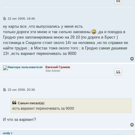
С
22 окт 2006, 19:46
о
о
ну карты все ,что выпускались у меня есть
б
только дороги эти мною и так сильно заезжены
,да и поездка в
щ
е
Гродно уже запланирована мною на 29.10 (по дороге в Брест )
н
гостиница в Скиделе стоит около 14т на человека ,но по справке ее
и
е
найти трудно ; в Мостах тоже около того ; в Гродно самая дешевая
13т ,есть вариант переночевать за 9000
Евгений Громов
Site Admin
С
22 окт 2006, 20:36
о
о
б
Саныч писал(а):
щ
е
есть вариант переночевать за 9000
н
и
е
И что за вариант?
andy t