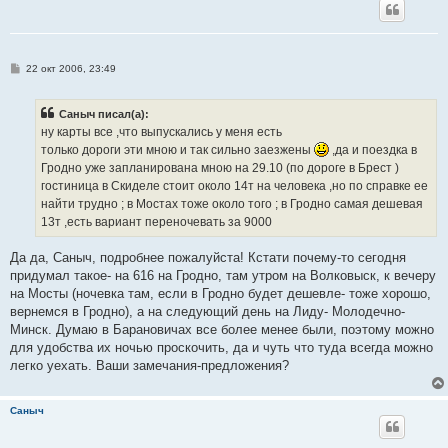
С
22 окт 2006, 23:49
о
о
б
Саныч писал(а):
щ
е
ну карты все ,что выпускались у меня есть
н
только дороги эти мною и так сильно заезжены
,да и поездка в
и
е
Гродно уже запланирована мною на 29.10 (по дороге в Брест )
гостиница в Скиделе стоит около 14т на человека ,но по справке ее
найти трудно ; в Мостах тоже около того ; в Гродно самая дешевая
13т ,есть вариант переночевать за 9000
Да да, Саныч, подробнее пожалуйста! Кстати почему-то сегодня
придумал такое- на 616 на Гродно, там утром на Волковыск, к вечеру
на Мосты (ночевка там, если в Гродно будет дешевле- тоже хорошо,
вернемся в Гродно), а на следующий день на Лиду- Молодечно-
Минск. Думаю в Барановичах все более менее были, поэтому можно
для удобства их ночью проскочить, да и чуть что туда всегда можно
легко уехать. Ваши замечания-предложения?
Саныч