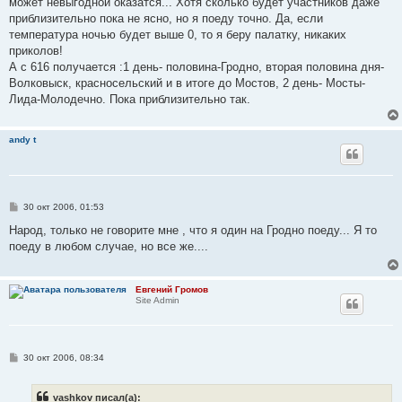
может невыгодной оказатся... Хотя сколько будет участников даже
приблизительно пока не ясно, но я поеду точно. Да, если
температура ночью будет выше 0, то я беру палатку, никаких
приколов!
А с 616 получается :1 день- половина-Гродно, вторая половина дня-
Волковыск, красносельский и в итоге до Мостов, 2 день- Мосты-
Лида-Молодечно. Пока приблизительно так.
andy t
С
30 окт 2006, 01:53
о
о
Народ, только не говорите мне , что я один на Гродно поеду... Я то
б
поеду в любом случае, но все же....
щ
е
н
и
Евгений Громов
е
Site Admin
С
30 окт 2006, 08:34
о
о
б
vashkov писал(а):
щ