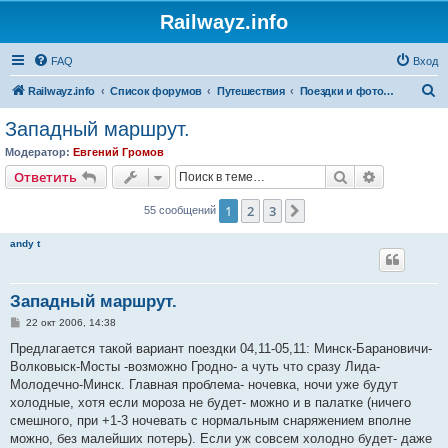
Railwayz.info
FAQ
Вход
П
Railwayz.info
Список форумов
Путешествия
Поездки и фотосессии
о
Западный маршрут.
и
Модератор:
Евгений Громов
с
Поиск
Расширен
Ответить
к
1
2
3
След.
55 сообщений
andy t
Западный маршрут.
С
22 окт 2006, 14:38
о
о
Предлагается такой вариант поездки 04,11-05,11: Минск-Барановичи-
б
Волковыск-Мосты -возможно Гродно- а чуть что сразу Лида-
щ
е
Молодечно-Минск. Главная проблема- ночевка, ночи уже будут
н
холодные, хотя если мороза не будет- можно и в палатке (ничего
и
е
смешного, при +1-3 ночевать с нормальным снаряжением вполне
можно, без малейших потерь). Если уж совсем холодно будет- даже