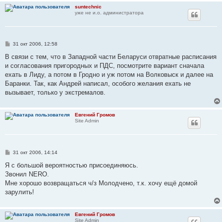
suntechnic
уже не и.о. администратора
С
31 окт 2006, 12:58
о
о
В связи с тем, что в Западной части Беларуси отвратные расписания
б
и согласования пригородных и ПДС, посмотрите вариант сначала
щ
е
ехать в Лиду, а потом в Гродно и уж потом на Волковыск и далее на
н
Баранки. Так, как Андрей написал, особого желания ехать не
и
е
вызывает, только у экстремалов.
Евгений Громов
Site Admin
С
31 окт 2006, 14:14
о
о
Я с большой вероятностью присоединяюсь.
б
Звонил NERO.
щ
е
Мне хорошо возвращаться ч/з Молодчено, т.к. хочу ещё домой
н
зарулить!
и
е
Евгений Громов
Site Admin