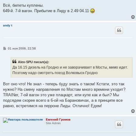
о
о
Всё, билеты куплены.
б
649-й. 7-й вагон. Прибытие в Лиду в 2.49 04.11
щ
е
н
и
andy t
е
С
01 ноя 2006, 22:58
о
о
б
Alex-SPU писал(а):
щ
е
Да 16.15 дизель на Гродно и не заворачивает в Мосты, мимо идет.
н
Поэтому надо смотреть поезд Волковыск-Гродно
и
е
Вот оно что! Не знал - теперь буду знать о таком! Кстати, это так
нужно? На смену направления по Мостам много времени уходит?
TRAINer, 7-ой вагон это уже плацкарт, или купе как и был? Мы
подсядем скорее всего в 6-ой на Барановичах, а в принципе все
равно, встретимся на перроне Лиды. Отлично! Едем!
Евгений Громов
Site Admin