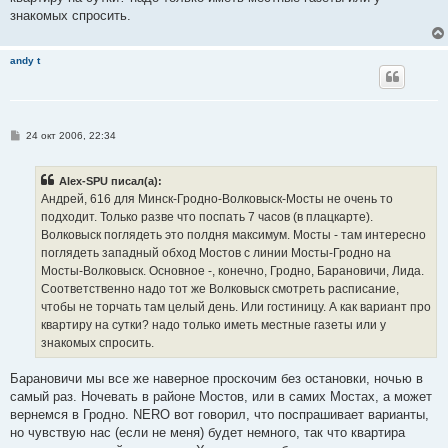
знакомых спросить.
andy t
С
24 окт 2006, 22:34
о
о
б
Alex-SPU писал(а):
щ
е
Андрей, 616 для Минск-Гродно-Волковыск-Мосты не очень то
н
подходит. Только разве что поспать 7 часов (в плацкарте).
и
е
Волковыск поглядеть это полдня максимум. Мосты - там интересно
поглядеть западный обход Мостов с линии Мосты-Гродно на
Мосты-Волковыск. Основное -, конечно, Гродно, Барановичи, Лида.
Соответственно надо тот же Волковыск смотреть расписание,
чтобы не торчать там целый день. Или гостиницу. А как вариант про
квартиру на сутки? надо только иметь местные газеты или у
знакомых спросить.
Барановичи мы все же наверное проскочим без остановки, ночью в
самый раз. Ночевать в районе Мостов, или в самих Мостах, а может
вернемся в Гродно. NERO вот говорил, что поспрашивает варианты,
но чувствую нас (если не меня) будет немного, так что квартира