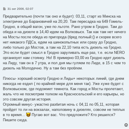
С
31 окт 2006, 02:07
о
о
Предварительно (почти так оно и будет): 03,11, старт из Минска на
б
электричке до Барановичей на 20,20. Там пересадка на 649 Гомель-
щ
е
Гродно, в общий вагон, уже по льготе. Рано утром в Гродно. Там до
н
обеда и на дизеле в 14,40 идем на Волковыск. Так как там нет ничего
и
е
на Мосты после обеда из пригорода (бред полный:() и скорее всего
нет никакого ПДСа, едем на шинокопытных или сразу до Гродно,
либо только до Мостов, а там на 22,10 типа есть дизель на Гродно.
Это если будет смысл в Гродно заруливать еще раз, т.е. если NERO
организует нам стоянку. Но! В примерно 03,00 из Гродно идет дизель
на Лиду, там он в 7 утра, и пол дня мы гуляем по Лиде, в 15 с чем то
дизель на Молодечно. Ну а там без проблем.
Плюсы- хороший осмотр Гродно и Лиды+ некоторых линий, где днем
никогда не ездил ( по крайней мере для меня так). Уже хуже будет с
Волковыском, где подожмет темнота. Как город и Мосты пролетают,
жаль что не посмотрим толком на Красносельский и его карьеры, но
это совсем другая история.
Огромный минус- ужастно разбитая ночь с 04,11 по 05,11, которая
пройдет то ли на вокзалах, наполовину в дизелях, совсем не теплых
в то время...
Пугаю вот вас. Что предложите? Кто решился?
Пишите сюда.