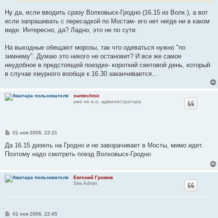
Ну да, если вводить сразу Волковыск-Гродно (16.15 из Волк.), а вот
если запрашивать с пересадкой по Мостам- его нет нигде ни в каком
виде. Интересно, да? Ладно, это не по сути.
На выходные обещают морозы, так что одеваться нужно "по
зимнему". Думаю это никого не остановит? И все же самое
неудобное в предстоящей поездке- короткий световой день, который
в случае хмурного вообще к 16.30 заканчивается...
suntechnic
уже не и.о. администратора
С
01 ноя 2006, 22:21
о
о
Да 16.15 дизель на Гродно и не заворачивает в Мосты, мимо идет.
б
Поэтому надо смотреть поезд Волковыск-Гродно
щ
е
н
и
Евгений Громов
е
Site Admin
С
01 ноя 2006, 22:45