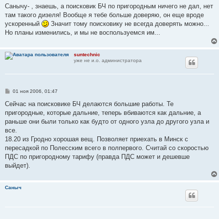
Санычу- , знаешь, а поисковик БЧ по пригородным ничего не дал, нет
там такого дизеля! Вообще я тебе больше доверяю, он еще вроде
ускоренный
Значит тому поисковику не всегда доверять можно...
Но планы изменились, и мы не воспользуемся им...
suntechnic
уже не и.о. администратора
С
01 ноя 2006, 01:47
о
о
Сейчас на поисковике БЧ делаются большие работы. Те
б
пригородные, которые дальние, теперь вбиваются как дальние, а
щ
е
раньше они были только как будто от одного узла до другого узла и
н
все.
и
е
18.20 из Гродно хорошая вещ. Позволяет приехать в Минск с
пересадкой по Полесским всего в полпервого. Считай со скоростью
ПДС по пригородному тарифу (правда ПДС может и дешевше
выйдет).
Саныч