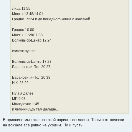
е
Лида 11:55
Мосты 13:48/14.01
Гродно 15:24 и до победного конца с ночёвкой
Гродно 10:00
Мосты 11:28/11:38
Волковыск-Центр 12:24
самоэкскурсия
Волковыск-Центр 17:23
Барановичи-Пол 20:27
Барановичи-Пол 20:38
И.К. 23:29
Ну а я далее
МП 0:03
Молодечно 1:45
и чего-нибудь там дальше...
В принципе мы тоже на такой вариант согласны. Только от ночевки
на вокзале все равно не уходим. Ну и пусть.