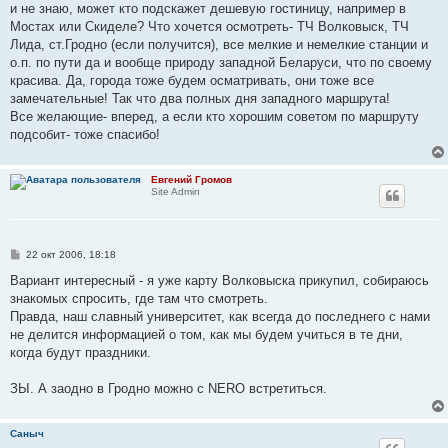
и не знаю, может кто подскажет дешевую гостиницу, например в
Мостах или Скиделе? Что хочется осмотреть- ТЧ Волковыск, ТЧ
Лида, ст.Гродно (если получится), все мелкие и немелкие станции и
о.п. по пути да и вообще природу западной Беларуси, что по своему
красива. Да, города тоже будем осматривать, они тоже все
замечательные! Так что два полных дня западного маршрута!
Все желающие- вперед, а если кто хорошим советом по маршруту
подсобит- тоже спасибо!
Евгений Громов
Site Admin
С
22 окт 2006, 18:18
о
о
Вариант интересный - я уже карту Волковыска прикупил, собираюсь
б
знакомых спросить, где там что смотреть.
щ
е
Правда, наш славный университет, как всегда до последнего с нами
н
не делится информацией о том, как мы будем учиться в те дни,
и
е
когда будут праздники.
ЗЫ. А заодно в Гродно можно с NERO встретиться.
Саныч