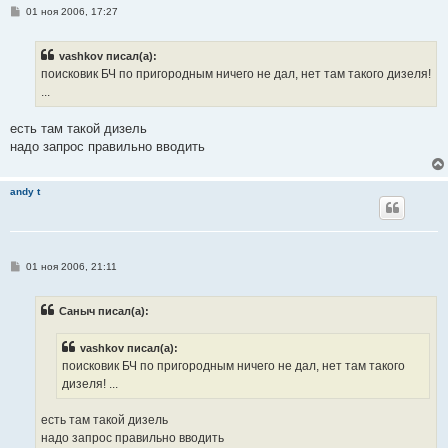
С
01 ноя 2006, 17:27
о
о
б
vashkov писал(а):
щ
е
поисковик БЧ по пригородным ничего не дал, нет там такого дизеля!
н
...
и
е
есть там такой дизель
надо запрос правильно вводить
andy t
С
01 ноя 2006, 21:11
о
о
б
Саныч писал(а):
щ
е
н
vashkov писал(а):
и
е
поисковик БЧ по пригородным ничего не дал, нет там такого
дизеля! ...
есть там такой дизель
надо запрос правильно вводить