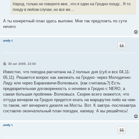
е
Народ, только не говорите мне , что я один на Гродно поеду... Я то
н
поеду в любом случае, но все же....
и
е
А ты конкретный план здесь выложи. Мне так предложть по сути
нечего.
andy t
С
30 окт 2006, 22:00
о
о
Известно, что поездка расчитана на 2 полных дня (суб и вск 04,11-
б
05,11). Решается вопрос как заезжать на Гродно- через Молодечно-
щ
е
Лиду или через Барановичи-Волковыск. (как считаешь?) Есть
н
предварительная договоренность о ночевке в Гродно с NERO, а
и
е
самая большая проблема- Волковыск. Скорее всего окажется, что
оттуда вечером на Гродно придется ехать на маршрутке либо на чем-
то таком, нет вечернего дизеля на Мосты. Вот. К завтра -послезавтра
составлю окончательный план поездки, напишу. А вы решайтесь!
andy t