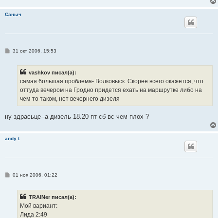
Саныч
С
31 окт 2006, 15:53
о
о
б
vashkov писал(а):
щ
е
самая большая проблема- Волковыск. Скорее всего окажется, что
н
оттуда вечером на Гродно придется ехать на маршрутке либо на
и
е
чем-то таком, нет вечернего дизеля
ну здрасьце--а дизель 18.20 пт сб вс чем плох ?
andy t
С
01 ноя 2006, 01:22
о
о
б
TRAINer писал(а):
щ
е
Мой вариант:
н
Лида 2:49
и