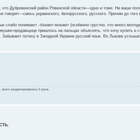
и, что Дубровенский район Ровенской области—одно и тоже. Ни ваши пол
ке говорят—смесь украинского, белорусского, русского. Причем до того
зык слабо понимают –бэкают-мэкают (особенно грустно, что много молод
евушке-продавщице пришлось на пальцах объяснять, что хочу купить и с
. Забывают потиху в Западной Украине русский язык. Во Львове услыша
, всего редактировалось 2 раза.
СТЬ.