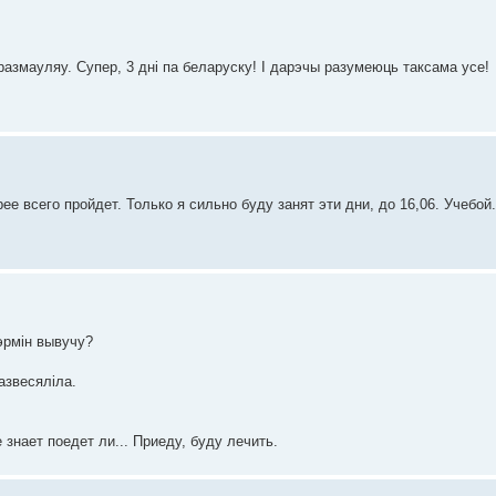
размауляу. Супер, 3 днi па беларуску! I дарэчы разумеюць таксама усе!
ее всего пройдет. Только я сильно буду занят эти дни, до 16,06. Учебой.
тэрмін вывучу?
азвесяліла.
знает поедет ли... Приеду, буду лечить.