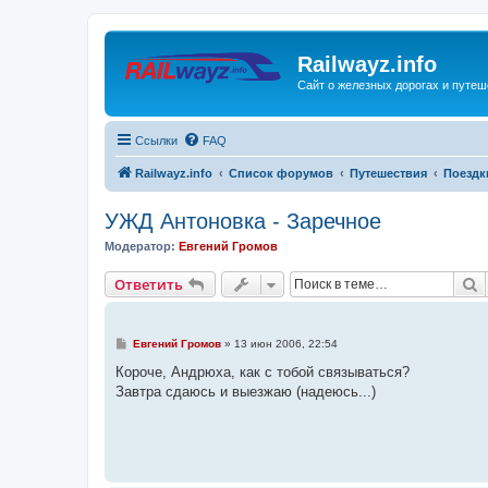
Railwayz.info
Сайт о железных дорогах и путе
Ссылки
FAQ
Railwayz.info
Список форумов
Путешествия
Поездк
УЖД Антоновка - Заречное
Модератор:
Евгений Громов
П
Ответить
С
Евгений Громов
»
13 июн 2006, 22:54
о
о
Короче, Андрюха, как с тобой связываться?
б
Завтра сдаюсь и выезжаю (надеюсь...)
щ
е
н
и
е