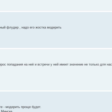
ный флудер , надо его жостка модерить
прос попадания на неё и встречи у ней имеет значение не только для нас
те - модерить проще будет.
в Минске.