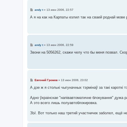
С
andy t
»
13 июн 2006, 22:57
о
о
А я на как на Карпаты езлил так на сваей роднай мове 
б
щ
е
н
и
е
С
andy t
»
13 июн 2006, 22:59
о
о
Звони на 5056262, скажи челу что бы меня позвал. Скор
б
щ
е
н
и
е
С
Евгений Громов
»
13 июн 2006, 23:02
о
о
А дзе ж я столькі чыгуначных тэрмінаў за такі кароткі 
б
щ
е
Адно ўкраінскае "напівавтоматичне блокування" дужа р
н
А это всего лишь полуавтоблокировка.
и
е
ЗЫ. Вот только наш третий участничек заболел, ещё не 