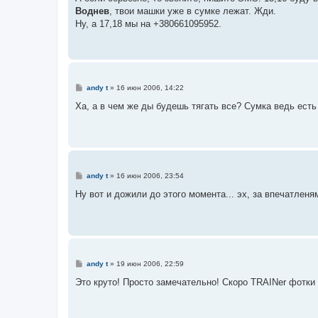
щ
е
Воднев
, твои машки уже в сумке лежат. Жди.
н
Ну, а 17,18 мы на +380661095952.
и
е
С
andy t
»
16 июн 2006, 14:22
о
о
Ха, а в чем же ды будешь тягать все? Сумка ведь есть
б
щ
е
н
и
е
С
andy t
»
16 июн 2006, 23:54
о
о
Ну вот и дожили до этого момента... эх, за впечатленям
б
щ
е
н
и
е
С
andy t
»
19 июн 2006, 22:59
о
о
Это круто! Просто замечательно! Скоро TRAINer фотки 
б
щ
е
н