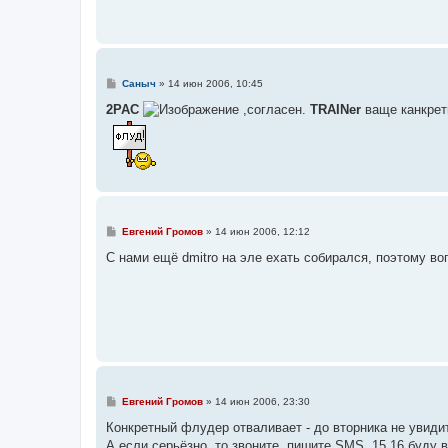
и
е
С
Саныч
»
14 июн 2006, 10:45
о
о
2PAC
,согласен.
TRAINer
ваще канкрет
б
щ
е
н
и
е
С
Евгений Громов
»
14 июн 2006, 12:12
о
о
С нами ещё dmitro на эле ехать собирался, поэтому во
б
щ
е
н
и
е
С
Евгений Громов
»
14 июн 2006, 23:30
о
о
Конкретный флудер отваливает - до вторника не увиди
б
А если серьёзно, то звоните, пишите SMS. 15,16 буду 