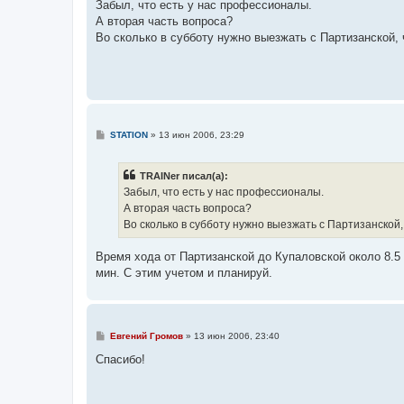
о
Забыл, что есть у нас профессионалы.
б
А вторая часть вопроса?
щ
е
Во сколько в субботу нужно выезжать с Партизанской, 
н
и
е
С
STATION
»
13 июн 2006, 23:29
о
о
б
TRAINer писал(а):
щ
е
Забыл, что есть у нас профессионалы.
н
А вторая часть вопроса?
и
е
Во сколько в субботу нужно выезжать с Партизанской,
Время хода от Партизанской до Купаловской около 8.5 
мин. С этим учетом и планируй.
С
Евгений Громов
»
13 июн 2006, 23:40
о
о
Спасибо!
б
щ
е
н