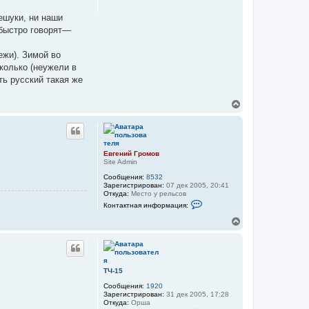
с
и
й
я
ешуки, ни наши
Г
к
 быстро говорят—
р
н
о
а
м
ч
ежи). Зимой во
о
а
в
колько (неужели в
л
ть русский такая же
у
В
е
р
н
у
т
Евгений Громов
ь
Site Admin
с
Сообщения:
8532
я
Зарегистрирован:
07 дек 2005, 20:41
к
Откуда:
Место у рельсов
н
К
Контактная информация:
а
о
н
ч
В
т
а
е
а
л
р
к
у
н
т
у
н
а
т
ТЧ-15
я
ь
и
Сообщения:
1920
с
н
Зарегистрирован:
31 дек 2005, 17:28
я
ф
Откуда:
Орша
к
о