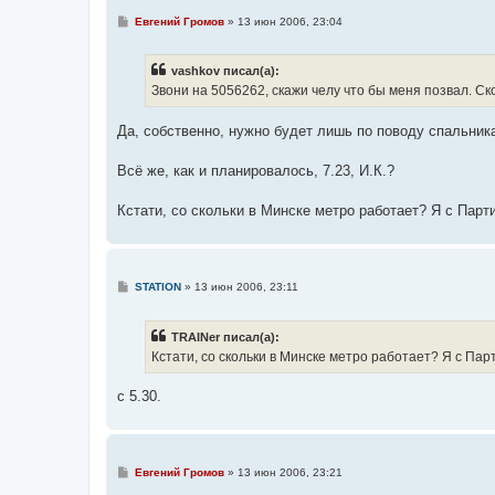
С
Евгений Громов
»
13 июн 2006, 23:04
о
о
б
vashkov писал(а):
щ
е
Звони на 5056262, скажи челу что бы меня позвал. Ско
н
и
е
Да, собственно, нужно будет лишь по поводу спальника
Всё же, как и планировалось, 7.23, И.К.?
Кстати, со скольки в Минске метро работает? Я с Парт
С
STATION
»
13 июн 2006, 23:11
о
о
б
TRAINer писал(а):
щ
е
Кстати, со скольки в Минске метро работает? Я с Па
н
и
е
c 5.30.
С
Евгений Громов
»
13 июн 2006, 23:21
о