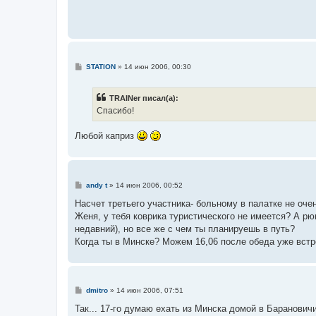
и
е
С
STATION
»
14 июн 2006, 00:30
о
о
б
TRAINer писал(а):
щ
е
Спасибо!
н
и
е
Любой каприз
С
andy t
»
14 июн 2006, 00:52
о
о
Насчет третьего участника- больному в палатке не очен
б
Женя, у тебя коврика туристического не имеется? А рюк
щ
е
недавний), но все же с чем ты планируешь в путь?
н
Когда ты в Минске? Можем 16,06 после обеда уже встр
и
е
С
dmitro
»
14 июн 2006, 07:51
о
о
Так... 17-го думаю ехать из Минска домой в Баранович
б