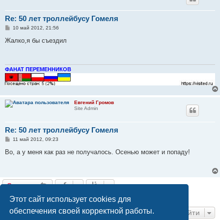
Re: 50 лет троллейбусу Гомеля
С
10 май 2012, 21:56
о
о
Жалко,я бы съездил
б
щ
е
н
и
ФАНАТ ПЕРЕМЕННИКОВ
е
Евгений Громов
Site Admin
Re: 50 лет троллейбусу Гомеля
С
11 май 2012, 09:23
о
о
Во, а у меня как раз не получалось. Осенью может и попаду!
б
щ
е
н
и
Ответить
е
6 сообщений • Страница
1
из
1
Этот сайт использует cookies для
обеспечения своей корректной работы.
Перейти