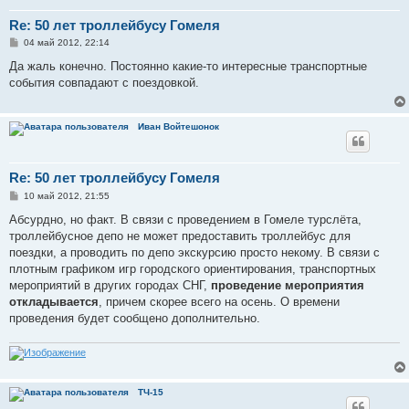
Re: 50 лет троллейбусу Гомеля
С
04 май 2012, 22:14
о
о
Да жаль конечно. Постоянно какие-то интересные транспортные
б
события совпадают с поездовкой.
щ
е
н
и
Иван Войтешонок
е
Re: 50 лет троллейбусу Гомеля
С
10 май 2012, 21:55
о
о
Абсурдно, но факт. В связи с проведением в Гомеле турслёта,
б
троллейбусное депо не может предоставить троллейбус для
щ
е
поездки, а проводить по депо экскурсию просто некому. В связи с
н
плотным графиком игр городского ориентирования, транспортных
и
е
мероприятий в других городах СНГ,
проведение мероприятия
откладывается
, причем скорее всего на осень. О времени
проведения будет сообщено дополнительно.
ТЧ-15