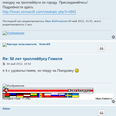
поездку на троллейбусе по городу. Присоединяйтесь!
Подробности здесь:
http://forum.esmasoft.com/viewtopic.php?t=6841
Последний раз редактировалось
Иван Войтешонок
04 май 2012, 21:01, всего
редактировалось 1 раз.
Vortex83
Re: 50 лет троллейбусу Гомеля
С
04 май 2012, 19:52
о
о
я б с удовольствием, но поеду на Поездовку
б
щ
е
н
и
е
Gibon