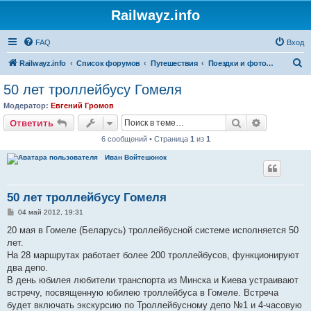
Railwayz.info
FAQ
Вход
П
Railwayz.info
Список форумов
Путешествия
Поездки и фотосессии
о
50 лет троллейбусу Гомеля
и
Модератор:
Евгений Громов
с
Поиск
Расширен
Ответить
к
6 сообщений • Страница
1
из
1
Иван Войтешонок
50 лет троллейбусу Гомеля
С
04 май 2012, 19:31
о
о
20 мая в Гомеле (Беларусь) троллейбусной системе исполняется 50
б
лет.
щ
е
На 28 маршрутах работает более 200 троллейбусов, функционируют
н
два депо.
и
е
В день юбилея любители транспорта из Минска и Киева устраивают
встречу, посвященную юбилею троллейбуса в Гомеле. Встреча
будет включать экскурсию по Троллейбусному депо №1 и 4-часовую