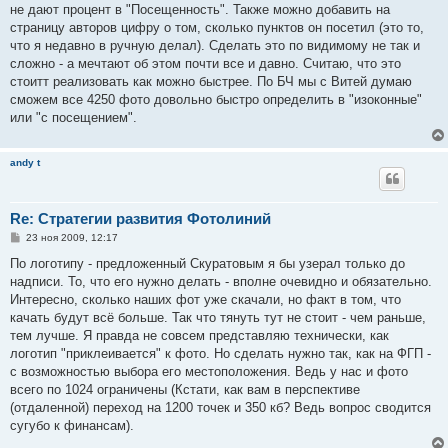
не дают процент в "Посещенность". Также можно добавить на
страницу авторов цифру о том, сколько пунктов он посетил (это то,
что я недавно в ручную делал). Сделать это по видимому не так и
сложно - а мечтают об этом почти все и давно. Считаю, что это
стоитт реализовать как можно быстрее. По БЧ мы с Витей думаю
сможем все 4250 фото довольно быстро определить в "изоконные"
или "с посещением".
andy t
Re: Стратегии развития Фотолиний
С
23 ноя 2009, 12:17
о
о
По логотипу - предложенный Скуратовым я бы узерал только до
б
надписи. То, что его нужно делать - вполне очевидно и обязательно.
щ
е
Интересно, сколько наших фот уже скачали, но факт в том, что
н
качать будут всё больше. Так что тянуть тут не стоит - чем раньше,
и
е
тем лучше. Я правда не совсем представляю технически, как
логотип "приклеивается" к фото. Но сделать нужно так, как на ФГП -
с возможностью выбора его местоположения. Ведь у нас и фото
всего по 1024 ограничены (Кстати, как вам в перспективе
(отдаленной) переход на 1200 точек и 350 кб? Ведь вопрос сводится
сугубо к финансам).