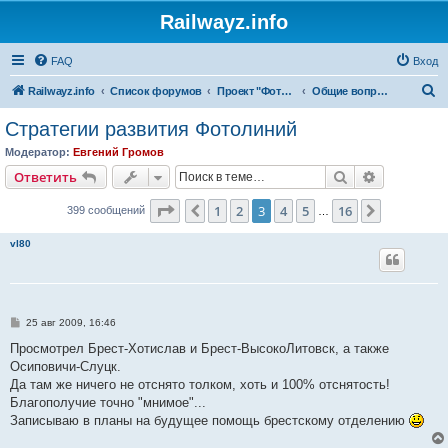
Railwayz.info
FAQ
Вход
П
Railwayz.info
Список форумов
Проект "Фотолинии"
Общие вопросы Фотолиний
о
Стратегии развития Фотолиний
и
Модератор:
Евгений Громов
с
Поиск
Расширен
Ответить
к
Страница
3
из
16
1
2
3
4
5
16
Пред.
След.
399 сообщений
…
vl80
С
25 авг 2009, 16:46
о
о
Просмотрел Брест-Хотислав и Брест-ВысокоЛитовск, а также
б
Осиповичи-Слуцк.
щ
е
Да там же ничего не отснято толком, хоть и 100% отснятость!
н
Благополучие точно "мнимое"...
и
е
Записываю в планы на будущее помощь брестскому отделению