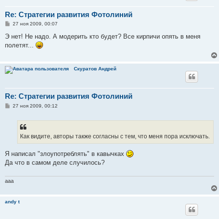
Re: Стратегии развития Фотолиний
С
27 ноя 2009, 00:07
о
о
Э нет! Не надо. А модерить кто будет? Все кирпичи опять в меня
б
полетят...
щ
е
н
и
Скуратов Андрей
е
Re: Стратегии развития Фотолиний
С
27 ноя 2009, 00:12
о
о
б
щ
е
Как видите, авторы также согласны с тем, что меня пора исключать.
н
и
е
Я написал "злоупотреблять" в кавычках
Да что в самом деле случилось?
aaa
andy t