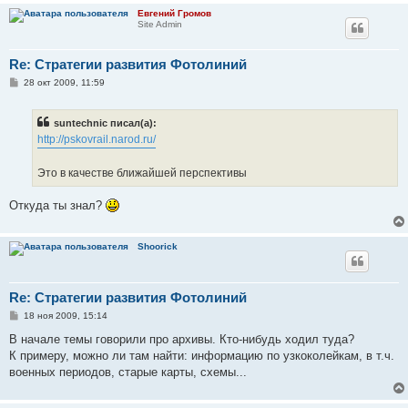
е
Евгений Громов
Site Admin
Re: Стратегии развития Фотолиний
С
28 окт 2009, 11:59
о
о
б
suntechnic писал(а):
щ
е
http://pskovrail.narod.ru/
н
и
е
Это в качестве ближайшей перспективы
Откуда ты знал?
Shoorick
Re: Стратегии развития Фотолиний
С
18 ноя 2009, 15:14
о
о
В начале темы говорили про архивы. Кто-нибудь ходил туда?
б
К примеру, можно ли там найти: информацию по узкоколейкам, в т.ч.
щ
е
военных периодов, старые карты, схемы...
н
и
е