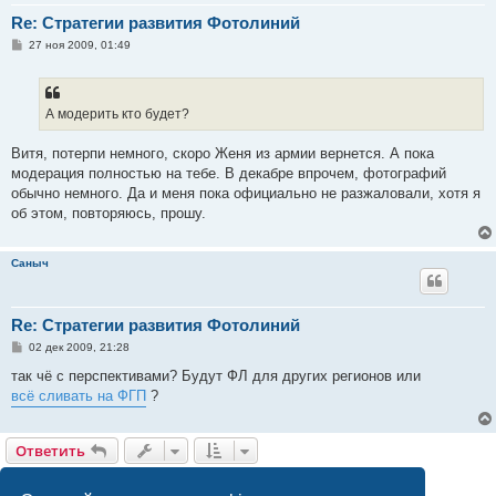
Re: Стратегии развития Фотолиний
С
27 ноя 2009, 01:49
о
о
б
щ
е
А модерить кто будет?
н
и
е
Витя, потерпи немного, скоро Женя из армии вернется. А пока
модерация полностью на тебе. В декабре впрочем, фотографий
обычно немного. Да и меня пока официально не разжаловали, хотя я
об этом, повторяюсь, прошу.
Саныч
Re: Стратегии развития Фотолиний
С
02 дек 2009, 21:28
о
о
так чё с перспективами? Будут ФЛ для других регионов или
б
всё сливать на ФГП
?
щ
е
н
и
Ответить
е
Страница
3
из
16
1
2
3
4
5
16
Пред.
След.
399 сообщений
…