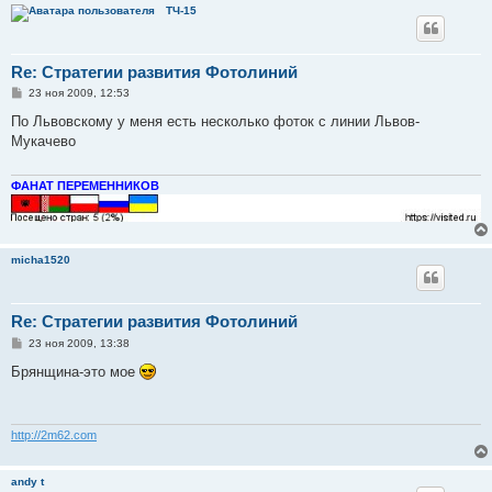
ТЧ-15
Re: Стратегии развития Фотолиний
С
23 ноя 2009, 12:53
о
о
По Львовскому у меня есть несколько фоток с линии Львов-
б
Мукачево
щ
е
н
и
ФАНАТ ПЕРЕМЕННИКОВ
е
micha1520
Re: Стратегии развития Фотолиний
С
23 ноя 2009, 13:38
о
о
Брянщина-это мое
б
щ
е
н
и
http://2m62.com
е
andy t