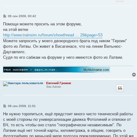
С
06 сен 2009, 00:42
о
о
Помощи можете просить на этом форуме,
б
на этой ветке
щ
е
http://www.trainsim.ru/forum/showthread ... 29&page=53
н
Можете запросить у моего двоюродного брата под ником "Героин"
и
е
фото из Литвы. Он живет в Висагинасе, что на линии Вильнюс-
Даугавпилс.
Судя по его сабжам на форуме у него имеются фото из Латвии.
Евгений Громов
Site Admin
С
06 сен 2009, 11:01
о
о
Не нужно торопиться, ещё предстоит много чисто тенической работы
б
с моей стороны по универсализации движка Фотолиний и отвязки от
щ
е
БЧ, то есть чтобы оно стало "географически независимым". По
н
Латвии ещё нет точной карты, километража, в общем, говорить о
и
е
фотографиях по меньшей мере полгода преждевременно. По этой же