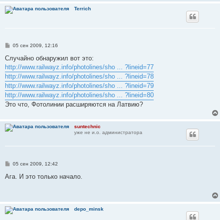
Terrich
С
05 сен 2009, 12:16
о
о
Случайно обнаружил вот это:
б
http://www.railwayz.info/photolines/sho ... ?lineid=77
щ
е
http://www.railwayz.info/photolines/sho ... ?lineid=78
н
http://www.railwayz.info/photolines/sho ... ?lineid=79
и
е
http://www.railwayz.info/photolines/sho ... ?lineid=80
Это что, Фотолинии расширяются на Латвию?
suntechnic
уже не и.о. администратора
С
05 сен 2009, 12:42
о
о
Ага. И это только начало.
б
щ
е
н
и
depo_minsk
е