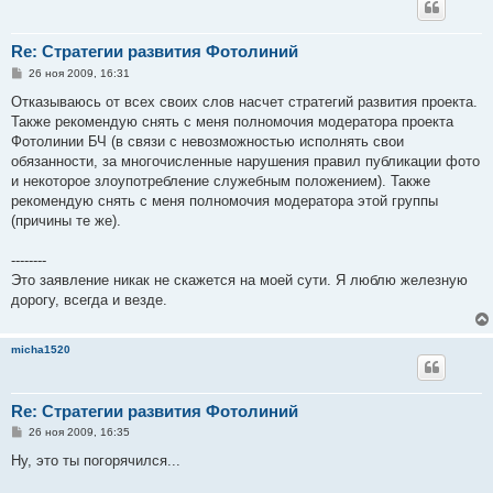
Re: Стратегии развития Фотолиний
С
26 ноя 2009, 16:31
о
о
Отказываюсь от всех своих слов насчет стратегий развития проекта.
б
Также рекомендую снять с меня полномочия модератора проекта
щ
е
Фотолинии БЧ (в связи с невозможностью исполнять свои
н
обязанности, за многочисленные нарушения правил публикации фото
и
е
и некоторое злоупотребление служебным положением). Также
рекомендую снять с меня полномочия модератора этой группы
(причины те же).
--------
Это заявление никак не скажется на моей сути. Я люблю железную
дорогу, всегда и везде.
micha1520
Re: Стратегии развития Фотолиний
С
26 ноя 2009, 16:35
о
о
Ну, это ты погорячился...
б
щ