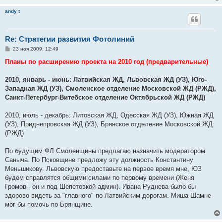
andy t
Re: Стратегии развития Фотолиний
С
23 ноя 2009, 12:49
о
о
Планы по расширению проекта на 2010 год (предварительные)
б
щ
е
2010, январь - июнь: Латвийская ЖД, Львовская ЖД (УЗ), Юго-
н
Западная ЖД (УЗ), Смоленское отделение Московской ЖД (РЖД),
и
е
Санкт-Петербург-Витебское отделение Октябрьской ЖД (РЖД)
2010, июль - декабрь: Литовская ЖД, Одесская ЖД (УЗ), Южная ЖД
(УЗ), Приднепровская ЖД (УЗ), Брянское отделение Московской ЖД
(РЖД)
По будущим ФЛ Смоленщины предлагаю назначить модератором
Саныча. По Псковщине предложу эту должность Константину
Меньшикову. Львовскую предоставьте на первое время мне, ЮЗ
будем справлятся общими силами по первому времени (Женя
Громов - он и под Шепетовкой админ). Ивана Руднева было бы
здорово видеть за "главного" по Латвийским дорогам. Миша Шамне
мог бы помочь по Брянщине.