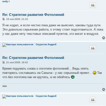
andy t
Re: Стратегии развития Фотолиний
С
18 ноя 2009, 21:10
о
о
Я не ходил, и если честно пока даже не выяснял, каковы туда пути.
б
Это довольно серьезная работа, к этому стоит подготовиться. А пока
щ
е
у нас даже нету текстовых описаний пунктов, это висит в воздухе.
н
и
е
Скуратов Андрей
Re: Стратегии развития Фотолиний
С
21 ноя 2009, 18:42
о
о
Время подумать снова о логотипе фотолиний... Ведь опять
б
повторюсь сославшись на Саныча - у нас серьезный проект...
Так
щ
е
что без логотипа как ни крутись, а не обойтись
н
и
е
aaa
Скуратов Андрей