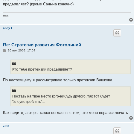
предъявляет? (кроме Саныча конечно)
aaa
andy t
Re: Стратегии развития Фотолиний
С
26 ноя 2009, 17:04
о
о
б
щ
е
Кто тебе претензии предъявляет?
н
и
е
По настоящему я рассматриваю только претензии Вашкова.
Поставь на твое место кого-нибудь другого, так тот будет
"злоупотреблять"...
Как видите, авторы также согласны с тем, что меня пора исключать.
vl80