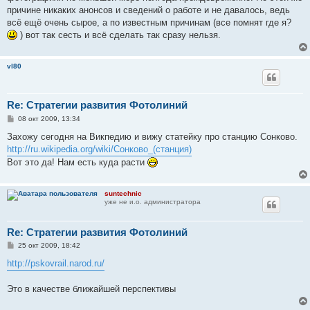
причине никаких анонсов и сведений о работе и не давалось, ведь
всё ещё очень сырое, а по известным причинам (все помнят где я?
) вот так сесть и всё сделать так сразу нельзя.
vl80
Re: Стратегии развития Фотолиний
С
08 окт 2009, 13:34
о
о
Захожу сегодня на Викпедию и вижу статейку про станцию Сонково.
б
http://ru.wikipedia.org/wiki/Сонково_(станция)
щ
е
Вот это да! Нам есть куда расти
н
и
е
suntechnic
уже не и.о. администратора
Re: Стратегии развития Фотолиний
С
25 окт 2009, 18:42
о
о
http://pskovrail.narod.ru/
б
щ
е
Это в качестве ближайшей перспективы
н
и