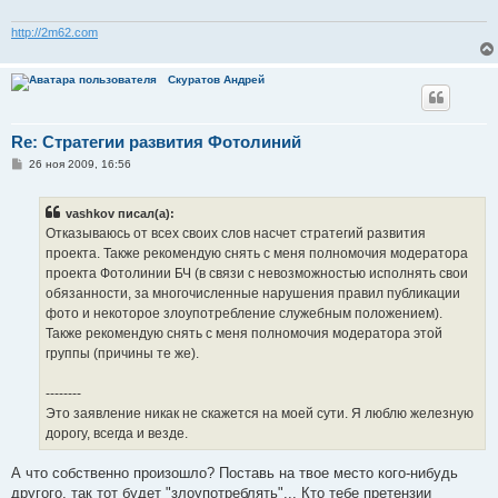
е
н
и
http://2m62.com
е
Скуратов Андрей
Re: Стратегии развития Фотолиний
С
26 ноя 2009, 16:56
о
о
б
vashkov писал(а):
щ
е
Отказываюсь от всех своих слов насчет стратегий развития
н
проекта. Также рекомендую снять с меня полномочия модератора
и
е
проекта Фотолинии БЧ (в связи с невозможностью исполнять свои
обязанности, за многочисленные нарушения правил публикации
фото и некоторое злоупотребление служебным положением).
Также рекомендую снять с меня полномочия модератора этой
группы (причины те же).
--------
Это заявление никак не скажется на моей сути. Я люблю железную
дорогу, всегда и везде.
А что собственно произошло? Поставь на твое место кого-нибудь
другого, так тот будет "злоупотреблять"... Кто тебе претензии