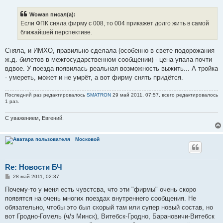
о
б
Wowan писал(а):
щ
е
Если ФПК сняла фирму с 008, то 004 прикажет долго жить в самой
н
ближайшей перспективе.
и
е
Сняла, и ИМХО, правильно сделала (особенно в свете подорожания
ж.д. билетов в межгосударственном сообщении) - цена упала почти
вдвое. У поезда появилась реальная возможность выжить... А тройка
- умереть, может и не умрёт, а вот фирму снять придётся.
Последний раз редактировалось
SMATRON
29 май 2011, 07:57, всего редактировалось
1 раз.
С уважением, Евгений.
Московой
Re: Новости БЧ
С
28 май 2011, 02:37
о
о
Почему-то у меня есть чувстсва, что эти "фирмы" очень скоро
б
появятся на очень многих поездах внутреннего сообщения. Не
щ
е
обязательно, чтобы это был скорый там или супер новый состав, но
н
вот Гродно-Гомель (ч/з Минск), Витебск-Гродно, Барановичи-Витебск
и