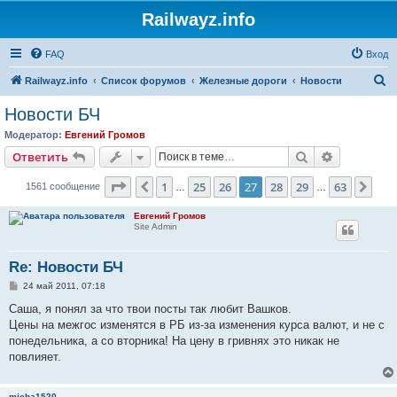
Railwayz.info
FAQ
Вход
П
Railwayz.info
Список форумов
Железные дороги
Новости
о
Новости БЧ
и
Модератор:
Евгений Громов
с
Поиск
Расширен
Ответить
к
Страница
27
из
63
1
25
26
27
28
29
63
Пред.
Сле
1561 сообщение
…
…
Евгений Громов
Site Admin
Re: Новости БЧ
С
24 май 2011, 07:18
о
о
Саша, я понял за что твои посты так любит Вашков.
б
Цены на межгос изменятся в РБ из-за изменения курса валют, и не с
щ
е
понедельника, а со вторника! На цену в гривнях это никак не
н
повлияет.
и
е
micha1520