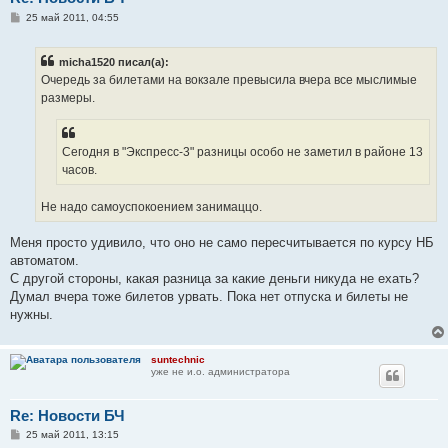
С
25 май 2011, 04:55
о
о
б
micha1520 писал(а):
щ
е
Очередь за билетами на вокзале превысила вчера все мыслимые
н
размеры.
и
е
Сегодня в "Экспресс-3" разницы особо не заметил в районе 13
часов.
Не надо самоуспокоением занимаццо.
Меня просто удивило, что оно не само пересчитывается по курсу НБ
автоматом.
С другой стороны, какая разница за какие деньги никуда не ехать?
Думал вчера тоже билетов урвать. Пока нет отпуска и билеты не
нужны.
suntechnic
уже не и.о. администратора
Re: Новости БЧ
С
25 май 2011, 13:15
о