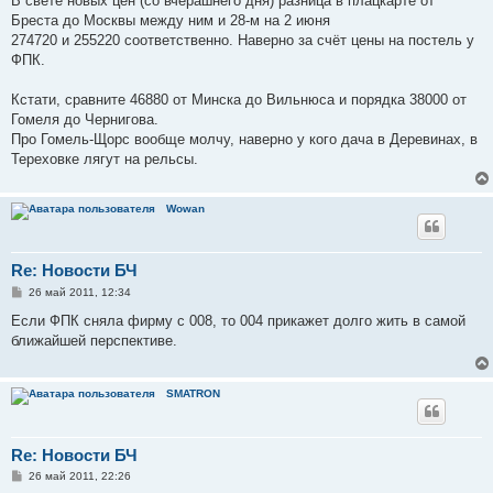
В свете новых цен (со вчерашнего дня) разница в плацкарте от
н
Бреста до Москвы между ним и 28-м на 2 июня
и
е
274720 и 255220 соответственно. Наверно за счёт цены на постель у
ФПК.
Кстати, сравните 46880 от Минска до Вильнюса и порядка 38000 от
Гомеля до Чернигова.
Про Гомель-Щорс вообще молчу, наверно у кого дача в Деревинах, в
Тереховке лягут на рельсы.
Wowan
Re: Новости БЧ
С
26 май 2011, 12:34
о
о
Если ФПК сняла фирму с 008, то 004 прикажет долго жить в самой
б
ближайшей перспективе.
щ
е
н
и
SMATRON
е
Re: Новости БЧ
С
26 май 2011, 22:26
о