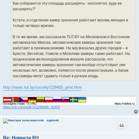
Как собираются эту площадь расширять - непонятно: куда ее
расширять?"
Кстати, в отделении камер хранения работают восемь женщин и
только четверо мужчин.
В то же время, как рассказали TUT.BY на Московском и Восточном
автовокзалах Минска, автоматические камеры хранения там
работают в прежнем режиме. На ж/д вокзалах других городов – в
Бресте, Витебске, Гомеле и Могилеве камеры также работают. На
гродненском железнодорожном вокзале рассказали, что
автоматические камеры хранения там вообще отсутствуют уже
несколько лет, возможно, появятся после реконструкции, а багаж
пассажиры могут сдавать только в ручную кладь.
http://news.tut.by/society/229465_print.html
https://vk.com/wall-161180646_33353
egatsak
Re: Новости БЧ