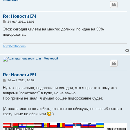
Re: Новости БЧ
С
24 май 2011, 12:01
о
о
Этож сегодня билеты на межгос должны по идее на 55%
б
подорожать..
щ
е
н
и
http://2m62.com
е
Московой
Re: Новости БЧ
С
24 май 2011, 16:09
о
о
Ну так правильно, подорожали сегодня, это я просто к тому что
б
вовремя "покатался" в купе, но не важно.
щ
е
Про гривны не знал, я думал общее подорожание будет.
н
и
е
(А посты можно не любить, от этого не обижусь, но спасибо хоть в
костунизме не обвинили
)