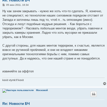
Re: Новости БЧ
С
05 июн 2011, 16:34
о
о
Ну как зачем закрывать - нужно же хоть что-то сделать. Я, конечно,
б
не специалист, но технологии наших силовиков порядком отстают от
щ
е
Запада и заточены лишь под то, чтоб п...ть оппозицию (имхо).
н
Отсюда и лезут подобные мудрые решения. - Как бороться с
и
е
терроризмом? - Насовать побольше ментов везде, убрать лавочки и
закрыть камеры хранения. Ладно что хоть мусорки не приказали
убрать, как в Москве.
С другой стороны, для наших ментов терроризм, к счастью, является
вовсе не рутинной проблемой, и они не владеют никакими
оригинальными технологиями борьбы с ним, помимо самых
доступных. Да и надеюсь, что они нашей стране и не понадобятся.
извиняйте за оффтоп
kexit vtymit lf kexit
Московой
Re: Новости БЧ