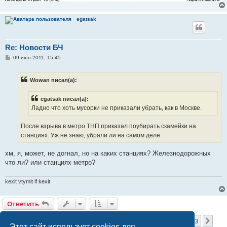
egatsak
Re: Новости БЧ
С
09 июн 2011, 15:45
о
о
б
Wowan писал(а):
щ
е
н
egatsak писал(а):
и
е
Ладно что хоть мусорки не приказали убрать, как в Москве.
После взрыва в метро ТНП приказал поубирать скамейки на
станциях. Уж не знаю, убрали ли на самом деле.
хм, я, может, не догнал, но на каких станциях? Железнодорожных
что ли? или станциях метро?
kexit vtymit lf kexit
Ответить
Страница
27
из
63
1
25
26
27
28
29
63
Пред.
Сле
1561 сообщение
…
…
Этот сайт использует cookies для