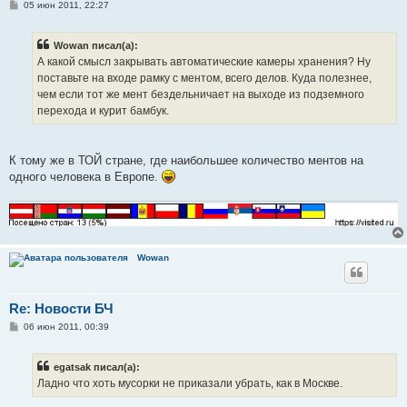
С
05 июн 2011, 22:27
о
о
б
Wowan писал(а):
щ
е
А какой смысл закрывать автоматические камеры хранения? Ну
н
поставьте на входе рамку с ментом, всего делов. Куда полезнее,
и
е
чем если тот же мент бездельничает на выходе из подземного
перехода и курит бамбук.
К тому же в ТОЙ стране, где наибольшее количество ментов на
одного человека в Европе.
Wowan
Re: Новости БЧ
С
06 июн 2011, 00:39
о
о
б
egatsak писал(а):
щ
е
Ладно что хоть мусорки не приказали убрать, как в Москве.
н
и