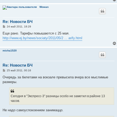
н
и
Wowan
е
Re: Новости БЧ
С
24 май 2011, 18:29
о
о
Еще рано. Тарифы повышаются с 25 мая.
б
http://www.ej.by/news/sociaty/2011/05/2 ... arify.html
щ
е
н
и
micha1520
е
Re: Новости БЧ
С
25 май 2011, 00:16
о
о
Очередь за билетами на вокзале превысила вчера все мыслимые
б
размеры.
щ
е
н
и
е
Сегодня в "Экспресс-3" разницы особо не заметил в районе 13
часов.
Не надо самоуспокоением занимаццо.