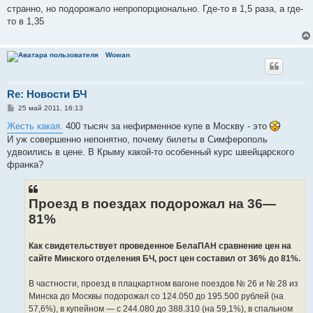
о
странно, но подорожало непропорционально. Где-то в 1,5 раза, а где-
б
то в 1,35
щ
е
н
и
Wowan
е
Re: Новости БЧ
С
25 май 2011, 16:13
о
о
Жесть какая.
400 тысяч за нефирменное купе в Москву - это
б
И уж совершенно непонятно, почему билеты в Симферополь
щ
е
удвоились в цене. В Крыму какой-то особенный курс швейцарского
н
франка?
и
е
Проезд в поездах подорожал на 36—
81%
Как свидетельствует проведенное БелаПАН сравнение цен на
сайте Минского отделения БЧ, рост цен составил от 36% до 81%.
В частности, проезд в плацкартном вагоне поездов № 26 и № 28 из
Минска до Москвы подорожал со 124.050 до 195.500 рублей (на
57,6%), в купейном — с 244.080 до 388.310 (на 59,1%), в спальном