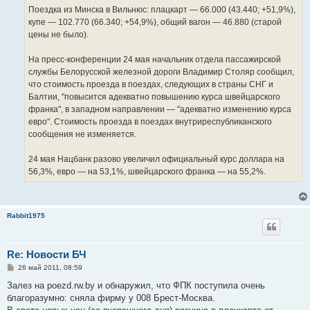
Поездка из Минска в Вильнюс: плацкарт — 66.000 (43.440; +51,9%),
купе — 102.770 (66.340; +54,9%), общий вагон — 46.880 (старой
цены не было).
На пресс-конференции 24 мая начальник отдела пассажирской
службы Белорусской железной дороги Владимир Столяр сообщил,
что стоимость проезда в поездах, следующих в страны СНГ и
Балтии, "повысится адекватно повышению курса швейцарского
франка", в западном направлении — "адекватно изменению курса
евро". Стоимость проезда в поездах внутриреспубликанского
сообщения не изменяется.
24 мая Нацбанк разово увеличил официальный курс доллара на
56,3%, евро — на 53,1%, швейцарского франка — на 55,2%.
Rabbit1975
Re: Новости БЧ
С
26 май 2011, 08:59
о
о
Залез на poezd.rw.by и обнаружил, что ФПК поступила очень
б
благоразумно: сняла фирму у 008 Брест-Москва.
щ
е