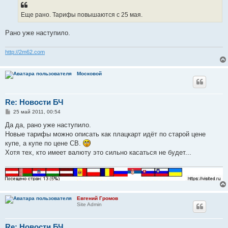
Еще рано. Тарифы повышаются с 25 мая.
Рано уже наступило.
http://2m62.com
Московой
Re: Новости БЧ
С
25 май 2011, 00:54
о
о
Да да, рано уже наступило.
б
Новые тарифы можно описать как плацкарт идёт по старой цене
щ
е
купе, а купе по цене СВ.
н
Хотя тех, кто имеет валюту это сильно касаться не будет...
и
е
Евгений Громов
Site Admin
Re: Новости БЧ