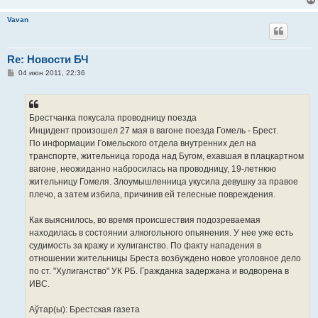
Vavan
Re: Новости БЧ
С
04 июн 2011, 22:36
о
о
б
щ
е
Брестчанка покусала проводницу поезда
н
Инцидент произошел 27 мая в вагоне поезда Гомель - Брест.
и
е
По информации Гомельского отдела внутренних дел на
транспорте, жительница города над Бугом, ехавшая в плацкартном
вагоне, неожиданно набросилась на проводницу, 19-летнюю
жительницу Гомеля. Злоумышленница укусила девушку за правое
плечо, а затем избила, причинив ей телесные повреждения.
Как выяснилось, во время происшествия подозреваемая
находилась в состоянии алкогольного опьянения. У нее уже есть
судимость за кражу и хулиганство. По факту нападения в
отношении жительницы Бреста возбуждено новое уголовное дело
по ст. "Хулиганство" УК РБ. Гражданка задержана и водворена в
ИВС.
Аўтар(ы): Брестская газета