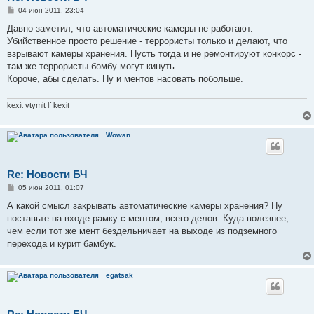
С
04 июн 2011, 23:04
о
о
Давно заметил, что автоматические камеры не работают.
б
Убийственное просто решение - террористы только и делают, что
щ
е
взрывают камеры хранения. Пусть тогда и не ремонтируют конкорс -
н
там же террористы бомбу могут кинуть.
и
е
Короче, абы сделать. Ну и ментов насовать побольше.
kexit vtymit lf kexit
Wowan
Re: Новости БЧ
С
05 июн 2011, 01:07
о
о
А какой смысл закрывать автоматические камеры хранения? Ну
б
поставьте на входе рамку с ментом, всего делов. Куда полезнее,
щ
е
чем если тот же мент бездельничает на выходе из подземного
н
перехода и курит бамбук.
и
е
egatsak