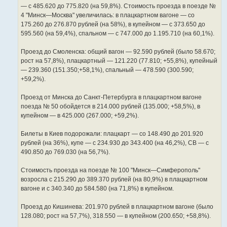
— с 485.620 до 775.820 (на 59,8%). Стоимость проезда в поезде №
4 "Минск—Москва" увеличилась: в плацкартном вагоне — со
175.260 до 276.870 рублей (на 58%), в купейном — с 373.650 до
595.560 (на 59,4%), спальном — с 747.000 до 1.195.710 (на 60,1%).
Проезд до Смоленска: общий вагон — 92.590 рублей (было 58.670;
рост на 57,8%), плацкартный — 121.220 (77.810; +55,8%), купейный
— 239.360 (151.350;+58,1%), спальный — 478.590 (300.590;
+59,2%).
Проезд от Минска до Санкт-Петербурга в плацкартном вагоне
поезда № 50 обойдется в 214.000 рублей (135.000; +58,5%), в
купейном — в 425.000 (267.000; +59,2%).
Билеты в Киев подорожали: плацкарт — со 148.490 до 201.920
рублей (на 36%), купе — с 234.930 до 343.400 (на 46,2%), СВ — с
490.850 до 769.030 (на 56,7%).
Стоимость проезда на поезде № 100 "Минск—Симферополь"
возросла с 215.290 до 389.370 рублей (на 80,9%) в плацкартном
вагоне и с 340.340 до 584.580 (на 71,8%) в купейном.
Проезд до Кишинева: 201.970 рублей в плацкартном вагоне (было
128.080; рост на 57,7%), 318.550 — в купейном (200.650; +58,8%).