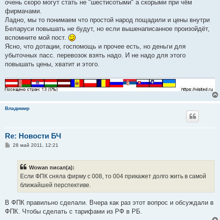
е
очень скоро могут стать не "шестисотыми" а скорыми при чём
фирмачами.
Ладно, мы то понимаем что простой народ пощадили и цены внутри
Беларуси повышать не будут, но если вышенаписанное произойдёт,
вспомните мой пост.
Ясно, что дотации, госпомощь и прочее есть, но деньги для
убыточных пасс. перевозок взять надо. И не надо для этого
повышать цены, хватит и этого.
Владимир
Re: Новости БЧ
С
28 май 2011, 12:21
о
о
б
Wowan писал(а):
щ
е
Если ФПК сняла фирму с 008, то 004 прикажет долго жить в самой
н
ближайшей перспективе.
и
е
В ФПК правильно сделали. Вчера как раз этот вопрос и обсуждали в
ФПК. Чтобы сделать с тарифами из РФ в РБ.