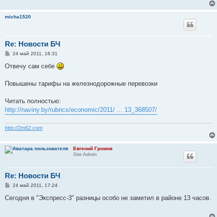
micha1520
Re: Новости БЧ
С
24 май 2011, 16:31
о
о
Отвечу сам себе
б
щ
е
Повышены тарифы на железнодорожные перевозки
н
и
е
Читать полностью:
http://naviny.by/rubrics/economic/2011/ ... 13_368507/
http://2m62.com
Евгений Громов
Site Admin
Re: Новости БЧ
С
24 май 2011, 17:24
о
о
Сегодня в "Экспресс-3" разницы особо не заметил в районе 13 часов.
б
щ
е