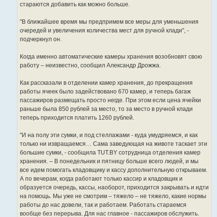
стараются добавить как можно больше.
"В ближайшее время мы предпримем все меры для уменьшения
очередей и увеличения количества мест для ручной клади", -
подчеркнул он.
Когда именно автоматические камеры хранения возобновят свою
работу – неизвестно, сообщил Александр Дрожжа.
Как рассказали в отделении камер хранения, до прекращения
работы ячеек было задействовано 670 камер, и теперь багаж
пассажиров размещать просто негде. При этом если цена ячейки
раньше была 850 рублей за место, то за место в ручной клади
теперь приходится платить 1260 рублей.
"И на полу эти сумки, и под стеллажами - куда умудряемся, и как
только ни извращаемся… Сама заведующая на животе таскает эти
большие сумки, - сообщила TUT.BY сотрудница отделения камер
хранения. – В понедельник и пятницу больше всего людей, и мы
все идем помогать кладовщику и кассу дополнительную открываем.
А по вечерам, когда работают только кассир и кладовщик и
образуется очередь, кассы, наоборот, приходится закрывать и идти
на помощь. Мы уже не смотрим – тяжело – не тяжело, какие нормы
работы до нас довели, так и работаем. Работать стараемся
вообще без перерыва. Для нас главное - пассажиров обслужить.