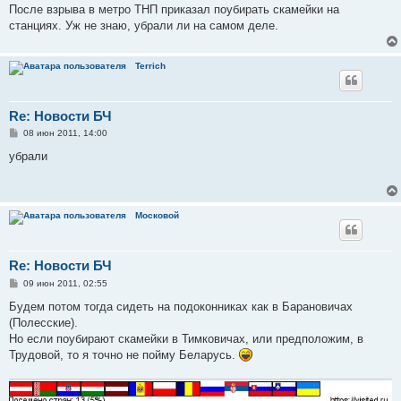
е
После взрыва в метро ТНП приказал поубирать скамейки на
станциях. Уж не знаю, убрали ли на самом деле.
Terrich
Re: Новости БЧ
С
08 июн 2011, 14:00
о
о
убрали
б
щ
е
н
и
Московой
е
Re: Новости БЧ
С
09 июн 2011, 02:55
о
о
Будем потом тогда сидеть на подоконниках как в Барановичах
б
(Полесские).
щ
е
Но если поубирают скамейки в Тимковичах, или предположим, в
н
Трудовой, то я точно не пойму Беларусь.
и
е