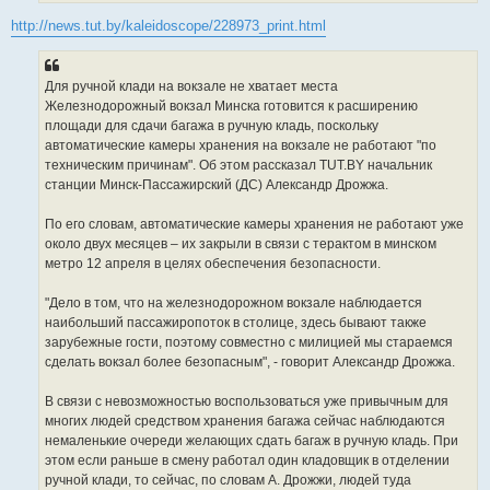
http://news.tut.by/kaleidoscope/228973_print.html
Для ручной клади на вокзале не хватает места
Железнодорожный вокзал Минска готовится к расширению
площади для сдачи багажа в ручную кладь, поскольку
автоматические камеры хранения на вокзале не работают "по
техническим причинам". Об этом рассказал TUT.BY начальник
станции Минск-Пассажирский (ДС) Александр Дрожжа.
По его словам, автоматические камеры хранения не работают уже
около двух месяцев – их закрыли в связи с терактом в минском
метро 12 апреля в целях обеспечения безопасности.
"Дело в том, что на железнодорожном вокзале наблюдается
наибольший пассажиропоток в столице, здесь бывают также
зарубежные гости, поэтому совместно с милицией мы стараемся
сделать вокзал более безопасным", - говорит Александр Дрожжа.
В связи с невозможностью воспользоваться уже привычным для
многих людей средством хранения багажа сейчас наблюдаются
немаленькие очереди желающих сдать багаж в ручную кладь. При
этом если раньше в смену работал один кладовщик в отделении
ручной клади, то сейчас, по словам А. Дрожжи, людей туда