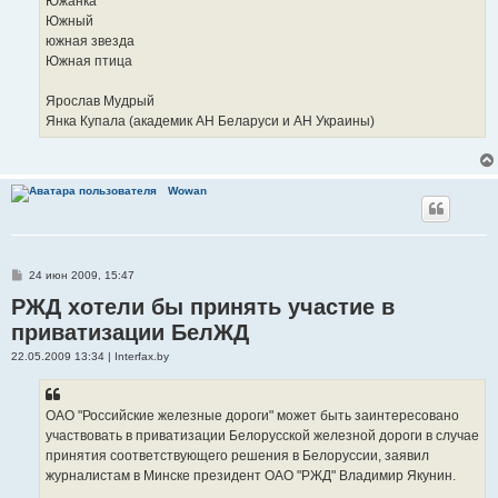
Южанка
Южный
южная звезда
Южная птица
Ярослав Мудрый
Янка Купала (академик АН Беларуси и АН Украины)
Wowan
С
24 июн 2009, 15:47
о
РЖД хотели бы принять участие в
о
б
приватизации БелЖД
щ
е
н
22.05.2009 13:34 | Interfax.by
и
е
ОАО "Российские железные дороги" может быть заинтересовано
участвовать в приватизации Белорусской железной дороги в случае
принятия соответствующего решения в Белоруссии, заявил
журналистам в Минске президент ОАО "РЖД" Владимир Якунин.