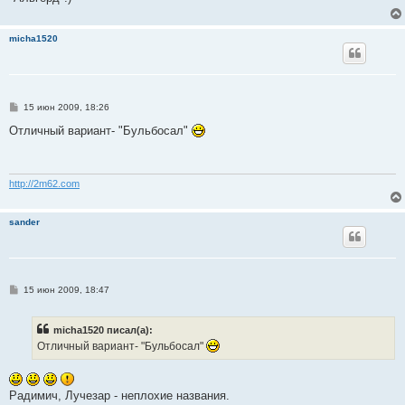
micha1520
С
15 июн 2009, 18:26
о
о
Отличный вариант- "Бульбосал"
б
щ
е
н
и
http://2m62.com
е
sander
С
15 июн 2009, 18:47
о
о
б
micha1520 писал(а):
щ
е
Отличный вариант- "Бульбосал"
н
и
е
Радимич, Лучезар - неплохие названия.