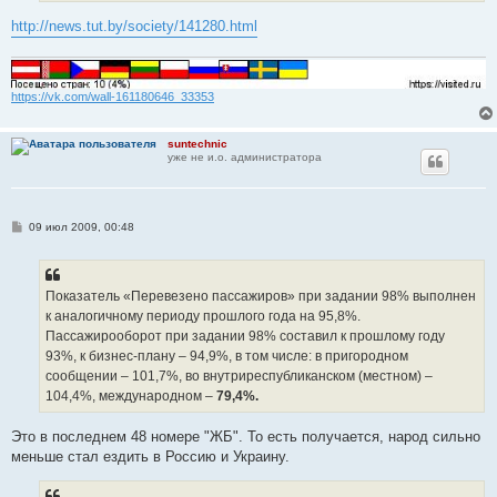
http://news.tut.by/society/141280.html
https://vk.com/wall-161180646_33353
suntechnic
уже не и.о. администратора
С
09 июл 2009, 00:48
о
о
б
щ
е
Показатель «Перевезено пассажиров» при задании 98% выполнен
н
к аналогичному периоду прошлого года на 95,8%.
и
е
Пассажирооборот при задании 98% составил к прошлому году
93%, к бизнес-плану – 94,9%, в том числе: в пригородном
сообщении – 101,7%, во внутриреспубликанском (местном) –
104,4%, международном –
79,4%.
Это в последнем 48 номере "ЖБ". То есть получается, народ сильно
меньше стал ездить в Россию и Украину.