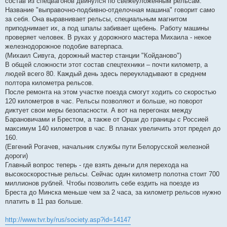
состав из спецвагонов двинулся по свежеуложенным рельсам.
Название "выправочно-подбивно-отделочная машина" говорит само
за себя. Она выравнивает рельсы, специальным магнитом
приподнимает их, а под шпалы забивает щебень. Работу машины
проверяет человек. В руках у дорожного мастера Михаила - некое
железнодорожное подобие ватерпаса.
(Михаил Сивуга, дорожный мастер станции "Койданово")
В общей сложности этот состав спецтехники – почти километр, а
людей всего 80. Каждый день здесь переукладывают в среднем
полтора километра рельсов.
После ремонта на этом участке поезда смогут ходить со скоростью
120 километров в час. Рельсы позволяют и больше, но поворот
диктует свои меры безопасности. А вот на перегонах между
Барановичами и Брестом, а также от Орши до границы с Россией
максимум 140 километров в час. В планах увеличить этот предел до
160.
(Евгений Рогачев, начальник службы пути Белорусской железной
дороги)
Главный вопрос теперь - где взять деньги для перехода на
высокоскоростные рельсы. Сейчас один километр полотна стоит 700
миллионов рублей. Чтобы позволить себе ездить на поезде из
Бреста до Минска меньше чем за 2 часа, за километр рельсов нужно
платить в 11 раз больше.
http://www.tvr.by/rus/society.asp?id=14147