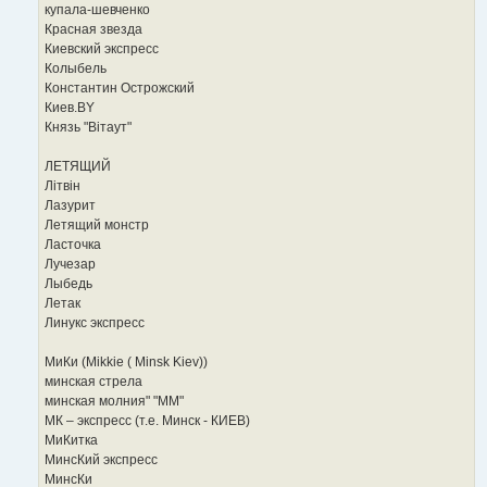
купала-шевченко
Красная звезда
Киевский экспресс
Колыбель
Константин Острожский
Киев.BY
Князь "Вiтаут"
ЛЕТЯЩИЙ
Літвін
Лазурит
Летящий монстр
Ласточка
Лучезар
Лыбедь
Летак
Линукс экспресс
МиКи (Mikkie ( Minsk Kiev))
минская стрела
минская молния" "ММ"
МК – экспресс (т.е. Минск - КИЕВ)
МиКитка
МинсКий экспресс
МинсКи