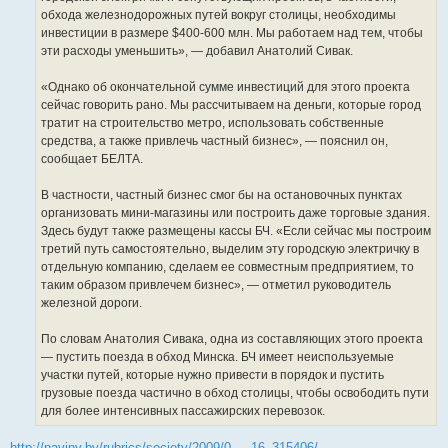
обхода железнодорожных путей вокруг столицы, необходимы
инвестиции в размере $400-600 млн. Мы работаем над тем, чтобы
эти расходы уменьшить», — добавил Анатолий Сивак.
«Однако об окончательной сумме инвестиций для этого проекта
сейчас говорить рано. Мы рассчитываем на деньги, которые город
тратит на строительство метро, использовать собственные
средства, а также привлечь частный бизнес», — пояснил он,
сообщает БЕЛТА.
В частности, частный бизнес смог бы на остановочных пунктах
организовать мини-магазины или построить даже торговые здания.
Здесь будут также размещены кассы БЧ. «Если сейчас мы построим
третий путь самостоятельно, выделим эту городскую электричку в
отдельную компанию, сделаем ее совместным предприятием, то
таким образом привлечем бизнес», — отметил руководитель
железной дороги.
По словам Анатолия Сивака, одна из составляющих этого проекта
— пустить поезда в обход Минска. БЧ имеет неиспользуемые
участки путей, которые нужно привести в порядок и пустить
грузовые поезда частично в обход столицы, чтобы освободить пути
для более интенсивных пассажирских перевозок.
http://naviny.by/rubrics/society/2009/0 ... 16_315406/