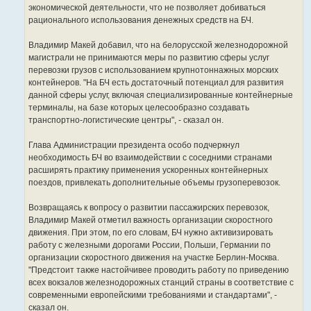
экономической деятельности, что не позволяет добиваться
рационального использования денежных средств на БЧ.
Владимир Макей добавил, что на белорусской железнодорожной
магистрали не принимаются меры по развитию сферы услуг
перевозки грузов с использованием крупнотоннажных морских
контейнеров. "На БЧ есть достаточный потенциал для развития
данной сферы услуг, включая специализированные контейнерные
терминалы, на базе которых целесообразно создавать
транспортно-логистические центры", - сказал он.
Глава Администрации президента особо подчеркнул
необходимость БЧ во взаимодействии с соседними странами
расширять практику применения ускоренных контейнерных
поездов, привлекать дополнительные объемы грузоперевозок.
Возвращаясь к вопросу о развитии пассажирских перевозок,
Владимир Макей отметил важность организации скоростного
движения. При этом, по его словам, БЧ нужно активизировать
работу с железными дорогами России, Польши, Германии по
организации скоростного движения на участке Берлин-Москва.
"Предстоит также настойчивее проводить работу по приведению
всех вокзалов железнодорожных станций страны в соответствие с
современными европейскими требованиями и стандартами", -
сказал он.