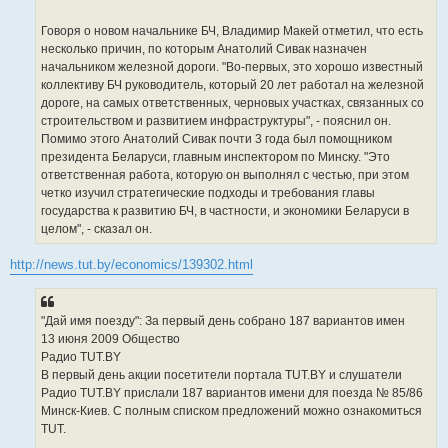
Говоря о новом начальнике БЧ, Владимир Макей отметил, что есть
несколько причин, по которым Анатолий Сивак назначен
начальником железной дороги. "Во-первых, это хорошо известный
коллективу БЧ руководитель, который 20 лет работал на железной
дороге, на самых ответственных, черновых участках, связанных со
строительством и развитием инфраструктуры", - пояснил он.
Помимо этого Анатолий Сивак почти 3 года был помощником
президента Беларуси, главным инспектором по Минску. "Это
ответственная работа, которую он выполнял с честью, при этом
четко изучил стратегические подходы и требования главы
государства к развитию БЧ, в частности, и экономики Беларуси в
целом", - сказал он.
http://news.tut.by/economics/139302.html
"Дай имя поезду": За первый день собрано 187 вариантов имен
13 июня 2009 Общество
Радио TUT.BY
В первый день акции посетители портала TUT.BY и слушатели
Радио TUT.BY прислали 187 вариантов имени для поезда № 85/86
Минск-Киев. С полным списком предложений можно ознакомиться
TUT.