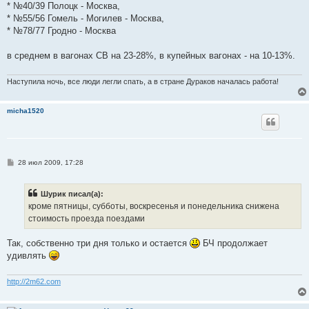
* №40/39 Полоцк - Москва,
* №55/56 Гомель - Могилев - Москва,
* №78/77 Гродно - Москва
в среднем в вагонах СВ на 23-28%, в купейных вагонах - на 10-13%.
Наступила ночь, все люди легли спать, а в стране Дураков началась работа!
micha1520
С
28 июл 2009, 17:28
о
о
б
Шурик писал(а):
щ
е
кроме пятницы, субботы, воскресенья и понедельника снижена
н
стоимость проезда поездами
и
е
Так, собственно три дня только и остается
БЧ продолжает
удивлять
http://2m62.com