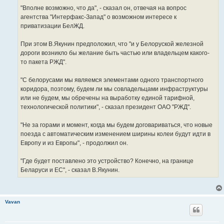
"Вполне возможно, что да", - сказал он, отвечая на вопрос
агентства "Интерфакс-Запад" о возможном интересе к
приватизации БелЖД.
При этом В.Якунин предположил, что "и у Белоруской железной
дороги возникло бы желание быть частью или владельцем какого-
то пакета РЖД".
"С белорусами мы являемся элементами одного транспортного
коридора, поэтому, будем ли мы совладельцами инфраструктуры
или не будем, мы обречены на выработку единой тарифной,
технологической политики", - сказал президент ОАО "РЖД".
"Не за горами и момент, когда мы будем договариваться, что новые
поезда с автоматическим изменением ширины колеи будут идти в
Европу и из Европы", - продолжил он.
"Где будет поставлено это устройство? Конечно, на границе
Беларуси и ЕС", - сказал В.Якунин.
Vavan