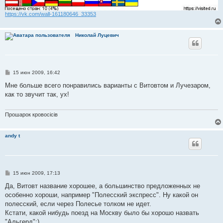
https://vk.com/wall-161180646_33353
Николай Луцевич
С
15 июн 2009, 16:42
о
о
Мне больше всего понравились варианты с Витовтом и Лучезаром,
б
как то звучит так, ух!
щ
е
н
и
Прошарок кровосiciв
е
andy t
С
15 июн 2009, 17:13
о
о
Да, Витовт название хорошее, а большинство предложенных не
б
особенно хороши, например "Полесский экспресс". Ну какой он
щ
е
полесский, если через Полесье толком не идет.
н
Кстати, какой нибудь поезд на Москву было бы хорошо назвать
и
е
"Альгерд":)