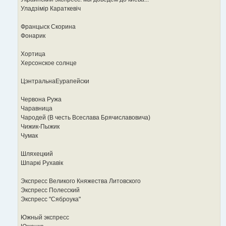
Уладзімір Караткевіч
Францыск Скорина
Фонарик
Хортица
Херсонское солнце
ЦэнтральнаЕурапейски
Червона Ружа
Чаравница
Чародей (В честь Всеслава Брячиславовича)
Чижик-Пыжик
Чумак
Шляхецкий
Шпаркi Рухавiк
Экспресс Великого Княжества Литовского
Экспресс Полесский
Экспресс "Сяброука"
Южный экспресс