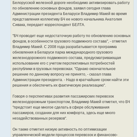
Белорусской железной дороге необходимо активизировать работу
по обновлению основных фондов, заявил сегодня глава
Администрации президента Беларуси Владимир Макей во время
представления коллективу БЧ ее нового начальника Анатолия
Сивака, передает корреспондент БЕЛТА.
"БЧ проводит еще недостаточную работу по обновлению основных
фондов, в особенности грузового подвижного состава", - отметил
Владимир Макей. С 2008 года разрабатывается программа
обновления в Беларуси парка международного грузового
железнодорожного подвижного состава, предусматривающая
использование его с учетом перспективных потребностей
республики в грузовых перевозках. "Однако окончательное
решение по данному вопросу не принято, - сказал глава
Администрации президента. - Надо в кратчайшие сроки найти эти
решения и обеспечить их фактическую реализацию".
Говоря о перспективах развития пассажирских перевозок
железнодорожным транспортом, Владимир Макей отметил, что БЧ
"предстоит еще многое сделать в сфере обслуживания
пассажиров, создании для них комфорта, здесь еще много
незадействованных резервов".
Он также отметил низкую активность по оптимизации
управленческой модели процессов перевозок и финансово-