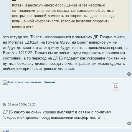
Кстати, в республиканском сообщении через несколько
лет планируется дневные поезда, связывающие областные
центры со столицей, заменить на скоростные дизель-поезда
повышенной комфортности, которые позволят сократить
время в пути.
это оттуда же. То есть возвращаемся к забытому ДР Гродно-Минск,
на Могилев 123/124, на Гомель 95/96, на Брест наверное уж не
дойдут до такого, а электричку будут гонять в приемлемое время, на
Витебск 121/122. Только бы не забыть пути содержать в приличном
состоянии, а то переход на ДР1Б подадут как ускорение при тех же
путях, поскольку дизель-поезда легче, и график им можно сделать
побыстрее при прочих равных условиях.
Wowan
С
09 июл 2009, 01:25
о
о
ДР1Б как-то не очень хорошо выглядит в связке с понятием
б
"скоростной дизель-поезд повышенной комфортности"...
щ
е
н
и
vl80