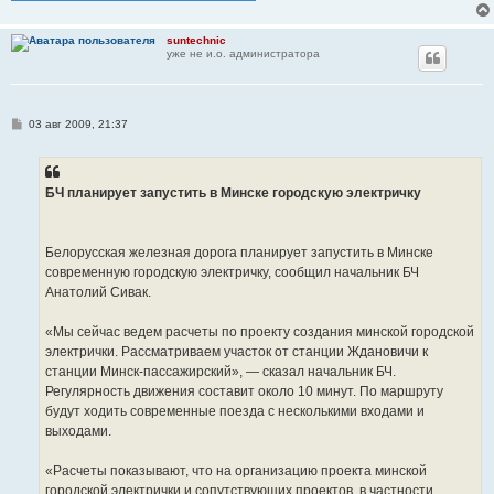
suntechnic
уже не и.о. администратора
С
03 авг 2009, 21:37
о
о
б
щ
е
БЧ планирует запустить в Минске городскую электричку
н
и
е
Белорусская железная дорога планирует запустить в Минске
современную городскую электричку, сообщил начальник БЧ
Анатолий Сивак.
«Мы сейчас ведем расчеты по проекту создания минской городской
электрички. Рассматриваем участок от станции Ждановичи к
станции Минск-пассажирский», — сказал начальник БЧ.
Регулярность движения составит около 10 минут. По маршруту
будут ходить современные поезда с несколькими входами и
выходами.
«Расчеты показывают, что на организацию проекта минской
городской электрички и сопутствующих проектов, в частности,