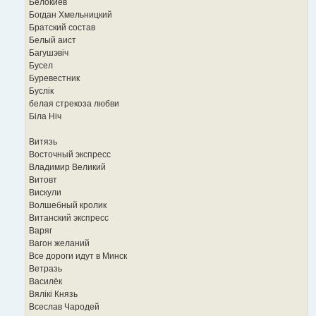
Белокиев
Богдан Хмельницкий
Братский состав
Белый аист
Багушэвіч
Бусел
Буревестник
Буслiк
белая стрекоза любви
Бiла Нiч
Витязь
Восточный экспресс
Владимир Великий
Витовт
Вискули
Волшебный кролик
Витанский экспресс
Варяг
Вагон желаний
Все дороги идут в Минск
Ветразь
Василёк
Вялікі Князь
Всеслав Чародей