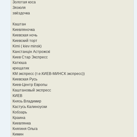
Золотая коса
Зязюля
звёздочка
Каштан
Киевляночка
Киевская ночь
Киевский торт
Kimi ( kiev minsk)
Канстанцін Астрожскi
Киев Стар Экспресс
Катюша
крещатик
КМ экспресс (т.е.КИЕВ-МИНСК экспресс))
Киевская Русь
Киев-Центр Европы
Каштановый экспресс
КИЕВ
Князь Владимир
Кастусь Калиноуски
Кобзарь
Краина
Киевлянка
Княгиня Ольга
Кимин