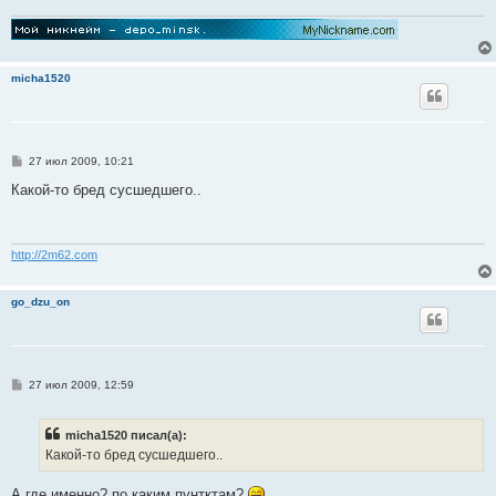
micha1520
С
27 июл 2009, 10:21
о
о
Какой-то бред сусшедшего..
б
щ
е
н
и
http://2m62.com
е
go_dzu_on
С
27 июл 2009, 12:59
о
о
б
micha1520 писал(а):
щ
е
Какой-то бред сусшедшего..
н
и
е
А где именно? по каким пунтктам?