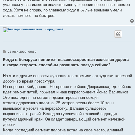
участкам у нас имеется значительное ускорение перегонных времен
хода. Хотя не спорю, по главному ходу в былые времена умели
летать немного, но быстрее.
depo_minsk
С
27 июл 2009, 06:59
о
о
Когда в Беларуси появится высокоскоростная железная дорога
б
и какую скорость способны развивать поезда сейчас?
щ
е
н
На эти и другие вопросы журналистов ответили сотрудники железной
и
е
дороги во время пресс-тура.
На перегоне Койданово - Негорелое в районе Дзержинска, где сейчас
идет ремонт путей, побывал и наш корреспондент Йонас Васильков.
Это последняя на сегодня демонтированная секция
железнодорожного полотна. 25 метров весом более 10 тонн
вынимают и увозят на переработку. Дальше бульдозеры
выравнивают гравий. Вслед за гусеничной техникой подходит
путеукладочный кран. Он кладет завершающий сегмент железной
дороги.
Когда последний сегмент полотна встал на свое место, длинный