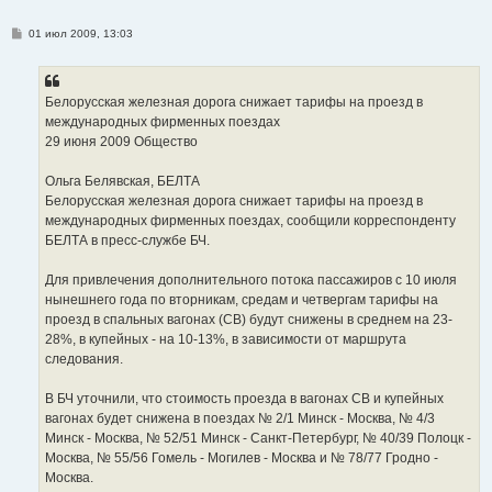
С
01 июл 2009, 13:03
о
о
б
щ
е
Белорусская железная дорога снижает тарифы на проезд в
н
международных фирменных поездах
и
е
29 июня 2009 Общество
Ольга Белявская, БЕЛТA
Белорусская железная дорога снижает тарифы на проезд в
международных фирменных поездах, сообщили корреспонденту
БЕЛТА в пресс-службе БЧ.
Для привлечения дополнительного потока пассажиров с 10 июля
нынешнего года по вторникам, средам и четвергам тарифы на
проезд в спальных вагонах (СВ) будут снижены в среднем на 23-
28%, в купейных - на 10-13%, в зависимости от маршрута
следования.
В БЧ уточнили, что стоимость проезда в вагонах СВ и купейных
вагонах будет снижена в поездах № 2/1 Минск - Москва, № 4/3
Минск - Москва, № 52/51 Минск - Санкт-Петербург, № 40/39 Полоцк -
Москва, № 55/56 Гомель - Могилев - Москва и № 78/77 Гродно -
Москва.