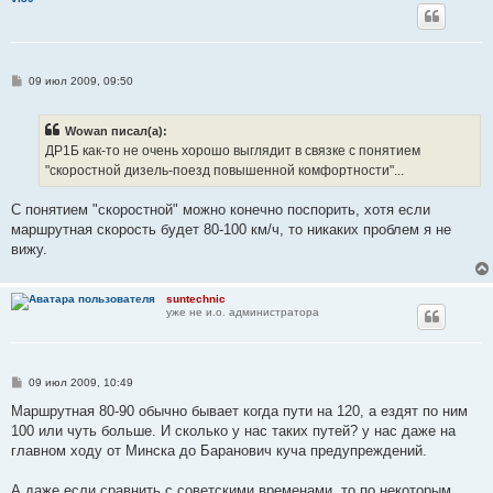
е
С
09 июл 2009, 09:50
о
о
б
Wowan писал(а):
щ
е
ДР1Б как-то не очень хорошо выглядит в связке с понятием
н
"скоростной дизель-поезд повышенной комфортности"...
и
е
С понятием "скоростной" можно конечно поспорить, хотя если
маршрутная скорость будет 80-100 км/ч, то никаких проблем я не
вижу.
suntechnic
уже не и.о. администратора
С
09 июл 2009, 10:49
о
о
Маршрутная 80-90 обычно бывает когда пути на 120, а ездят по ним
б
100 или чуть больше. И сколько у нас таких путей? у нас даже на
щ
е
главном ходу от Минска до Баранович куча предупреждений.
н
и
е
А даже если сравнить с советскими временами, то по некоторым