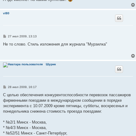
vl80
С
27 июл 2009, 13:13
о
о
Не то слово. Стиль изложения для журнала "Мурзилка"
б
щ
е
н
и
Шурик
е
С
28 июл 2009, 16:17
о
о
С целью обеспечения конкурентоспособности перевозок пассажиров
б
фирменными поездами в международном сообщении в порядке
щ
е
эксперимента с 10.07.2009 кроме пятницы, субботы, воскресенья и
н
понедельника снижена стоимость проезда поездами:
и
е
* №2/1 Минск - Москва,
* №4/3 Минск - Москва,
* №52/51 Минск - Санкт-Петербург,