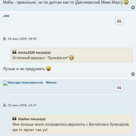
МиКи - прикольно, но по детски как-то (Диснеевский Мики Маус)
vl80
С
16 июн 2009, 09:55
о
о
б
micha1520 писал(а):
щ
е
Отличный вариант- "Бульбосал"
н
и
е
Лучше и не придумать
Wowan
С
23 июн 2009, 14:37
о
о
б
Vladlen писал(а):
щ
е
Мне больше всего понравились варианты с Витовтом и Лучезаром,
н
как то звучит так, ух!
и
е