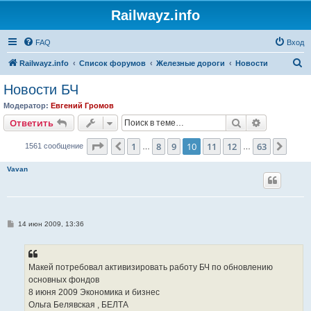
Railwayz.info
FAQ
Вход
П
Railwayz.info
Список форумов
Железные дороги
Новости
о
Новости БЧ
и
Модератор:
Евгений Громов
с
Поиск
Расширен
Ответить
к
Страница
10
из
63
1
8
9
10
11
12
63
Пред.
След
1561 сообщение
…
…
Vavan
С
14 июн 2009, 13:36
о
о
б
щ
е
Макей потребовал активизировать работу БЧ по обновлению
н
основных фондов
и
е
8 июня 2009 Экономика и бизнес
Ольга Белявская , БЕЛТА