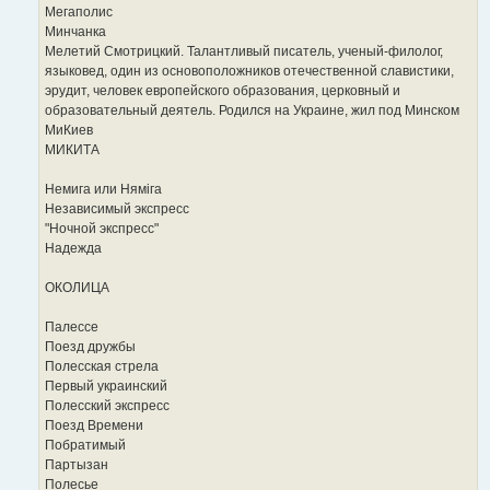
Мегаполис
Минчанка
Мелетий Смотрицкий. Талантливый писатель, ученый-филолог,
языковед, один из основоположников отечественной славистики,
эрудит, человек европейского образования, церковный и
образовательный деятель. Родился на Украине, жил под Минском
МиКиев
МИКИТА
Немига или Нямiга
Независимый экспресс
"Ночной экспресс"
Надежда
ОКОЛИЦА
Палессе
Поезд дружбы
Полесская стрела
Первый украинский
Полесский экспресс
Поезд Времени
Побратимый
Партызан
Полесье