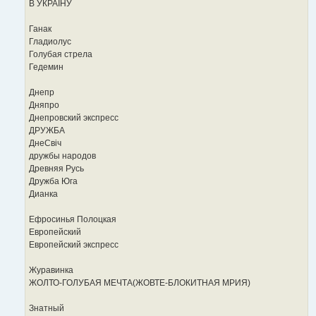
В УКРАIНУ
Ганак
Гладиолус
Голубая стрела
Гедемин
Днепр
Дняпро
Днепровский экспресс
ДРУЖБА
ДнеСвiч
дружбы народов
Древняя Русь
Дружба Юга
Дианка
Ефросинья Полоцкая
Европейский
Европейский экспресс
Журавинка
ЖОЛТО-ГОЛУБАЯ МЕЧТА(ЖОВТЕ-БЛОКИТНАЯ МРИЯ)
Знатный