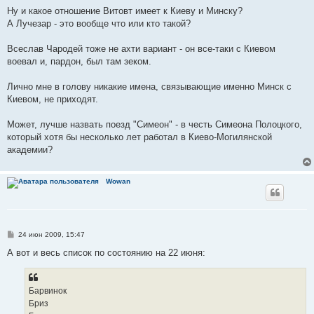
Ну и какое отношение Витовт имеет к Киеву и Минску?
А Лучезар - это вообще что или кто такой?
Всеслав Чародей тоже не ахти вариант - он все-таки с Киевом
воевал и, пардон, был там зеком.
Лично мне в голову никакие имена, связывающие именно Минск с
Киевом, не приходят.
Может, лучше назвать поезд "Симеон" - в честь Симеона Полоцкого,
который хотя бы несколько лет работал в Киево-Могилянской
академии?
Wowan
С
24 июн 2009, 15:47
о
о
А вот и весь список по состоянию на 22 июня:
б
щ
е
н
Барвинок
и
е
Бриз