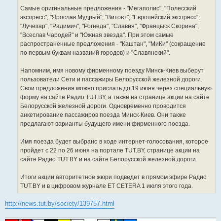
Самые оригинальные предложения - "Мегаполис", "Полесский
экспресс", "Ярослав Мудрый", "Витовт", "Европейский экспресс",
"Лучезар", "Радимич", "Рогнеда", "Славия", "Францыск Скорина",
"Всеслав Чародей" и "Южная звезда". При этом самые
распространенные предложения - "Каштан", "МиКи" (сокращение
по первым буквам названий городов) и "Славянский".
Напомним, имя новому фирменному поезду Минск-Киев выберут
пользователи Сети и пассажиры Белорусской железной дороги.
Свои предложения можно прислать до 19 июня через специальную
форму на сайте Радио TUT.BY, а также на странице акции на сайте
Белорусской железной дороги. Одновременно проводится
анкетирование пассажиров поезда Минск-Киев. Они также
предлагают варианты будущего имени фирменного поезда.
Имя поезда будет выбрано в ходе интернет-голосования, которое
пройдет с 22 по 26 июня на портале TUT.BY, странице акции на
сайте Радио TUT.BY и на сайте Белорусской железной дороги.
Итоги акции авторитетное жюри подведет в прямом эфире Радио
TUT.BY и в цифровом журнале ET CETERA 1 июля этого года.
http://news.tut.by/society/139757.html