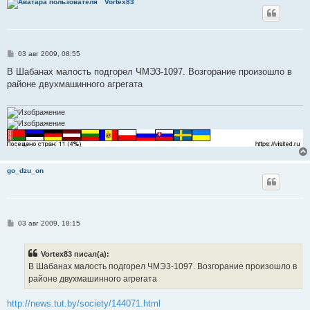
Vortex83
С
03 авг 2009, 08:55
о
о
В Шабанах малость подгорел ЧМЭ3-1097. Возгорание произошло в
б
районе двухмашинного агрегата
щ
е
н
и
е
go_dzu_on
С
03 авг 2009, 18:15
о
о
б
Vortex83 писал(а):
щ
е
В Шабанах малость подгорел ЧМЭ3-1097. Возгорание произошло в
н
районе двухмашинного агрегата
и
е
http://news.tut.by/society/144071.html