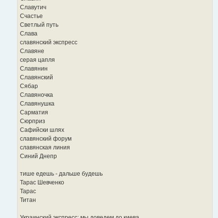
Славутич
Счастье
Светлый путь
Слава
славянский экспресс
Славяне
серая цапля
Славянин
Славянский
Сябар
Славяночка
Славянушка
Сарматия
Сюрприз
Сафийски шлях
славянский форум
славянская линия
Синий Днепр
тише едешь - дальше будешь
Тарас Шевченко
Тарас
Титан
Украинский экспресс: мы доведем до киева...