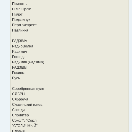
Припять
Пiлiп Орлiк
Пилот
Подсолнух
Перл экспресс
Павлинка
РАДЗIМА
РадиоВолна
Радимич
Рогнеда
Радимич (Радзiмiч)
РАДЗIВIЛ
Росинка
Русь
Серебрянная пуля
СЯБРЫ
Сяброука
Славянский гонец
Соседи
Спринтер
Сокол" / "Сокiл
"СТОЛИЧНЫЙ"
Славия