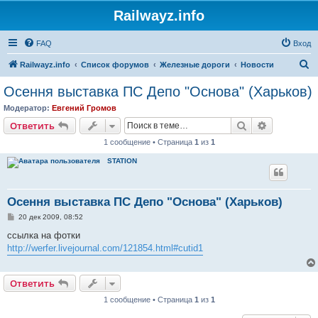
Railwayz.info
FAQ
Вход
П
Railwayz.info
Список форумов
Железные дороги
Новости
о
Осення выставка ПС Депо "Основа" (Харьков)
и
Модератор:
Евгений Громов
с
Поиск
Расширен
Ответить
к
1 сообщение • Страница
1
из
1
STATION
Осення выставка ПС Депо "Основа" (Харьков)
С
20 дек 2009, 08:52
о
о
ссылка на фотки
б
http://werfer.livejournal.com/121854.html#cutid1
щ
е
н
и
Ответить
е
1 сообщение • Страница
1
из
1