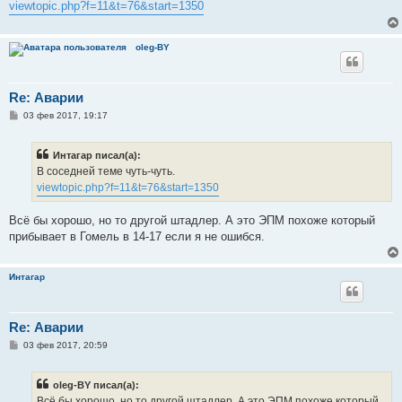
viewtopic.php?f=11&t=76&start=1350
oleg-BY
Re: Аварии
С
03 фев 2017, 19:17
о
о
б
Интагар писал(а):
щ
е
В соседней теме чуть-чуть.
н
viewtopic.php?f=11&t=76&start=1350
и
е
Всё бы хорошо, но то другой штадлер. А это ЭПМ похоже который
прибывает в Гомель в 14-17 если я не ошибся.
Интагар
Re: Аварии
С
03 фев 2017, 20:59
о
о
б
oleg-BY писал(а):
щ
е
Всё бы хорошо, но то другой штадлер. А это ЭПМ похоже который