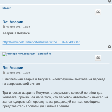
Shurer
Re: Аварии
С
09 фев 2017, 16:18
о
о
Авария в Кегумсе
б
щ
е
http://www.delfi.lv/reporter/news/witne ... d=48498887
н
и
е
Евгений М
Re: Аварии
С
10 фев 2017, 19:05
о
о
Смертельная авария в Кегумсе: «легковушка» выехала на переезд
б
на запрещающий сигнал
щ
е
н
Трагическая авария в Кегумсе, в результате которой погибли два
и
е
человека, произошла из-за того, что легковой автомобиль выехал на
железнодорожный переезд на запрещающий сигнал, сообщила
представитель Госполиции Симона Гравите.