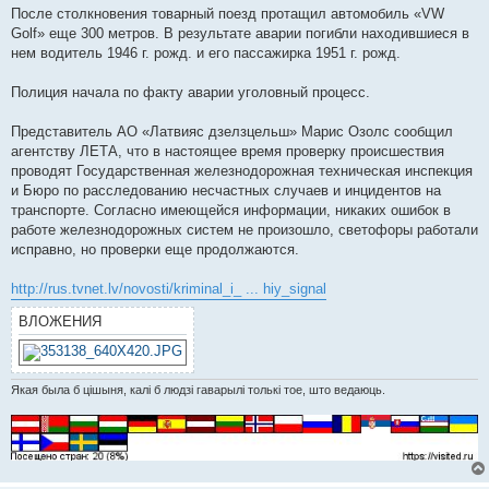
После столкновения товарный поезд протащил автомобиль «VW
Golf» еще 300 метров. В результате аварии погибли находившиеся в
нем водитель 1946 г. рожд. и его пассажирка 1951 г. рожд.
Полиция начала по факту аварии уголовный процесс.
Представитель АО «Латвияс дзелзцельш» Марис Озолс сообщил
агентству ЛЕТА, что в настоящее время проверку происшествия
проводят Государственная железнодорожная техническая инспекция
и Бюро по расследованию несчастных случаев и инцидентов на
транспорте. Согласно имеющейся информации, никаких ошибок в
работе железнодорожных систем не произошло, светофоры работали
исправно, но проверки еще продолжаются.
http://rus.tvnet.lv/novosti/kriminal_i_ ... hiy_signal
ВЛОЖЕНИЯ
Якая была б цішыня, калі б людзі гаварылі толькі тое, што ведаюць.