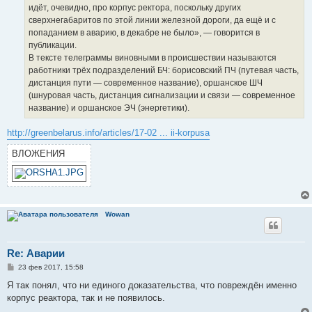
идёт, очевидно, про корпус ректора, поскольку других
сверхнегабаритов по этой линии железной дороги, да ещё и с
попаданием в аварию, в декабре не было», — говорится в
публикации.
В тексте телеграммы виновными в происшествии называются
работники трёх подразделений БЧ: борисовский ПЧ (путевая часть,
дистанция пути — современное название), оршанское ШЧ
(шнуровая часть, дистанция сигнализации и связи — современное
название) и оршанское ЭЧ (энергетики).
http://greenbelarus.info/articles/17-02 ... ii-korpusa
ВЛОЖЕНИЯ
Wowan
Re: Аварии
С
23 фев 2017, 15:58
о
о
Я так понял, что ни единого доказательства, что повреждён именно
б
корпус реактора, так и не появилось.
щ
е