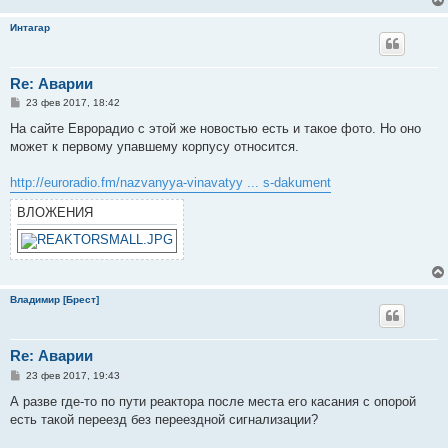
н
и
Интагар
е
Re: Аварии
С
23 фев 2017, 18:42
о
о
На сайте Еврорадио с этой же новостью есть и такое фото. Но оно
б
может к первому упавшему корпусу относится.
щ
е
н
http://euroradio.fm/nazvanyya-vinavatyy ... s-dakument
и
е
ВЛОЖЕНИЯ
Владимир [Брест]
Re: Аварии
С
23 фев 2017, 19:43
о
о
А разве где-то по пути реактора после места его касания с опорой
б
есть такой переезд без переездной сигнализации?
щ
е
н