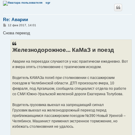
sgr
Re: Аварии
С
12 фев 2017, 14:01
о
о
Снова переезд
б
щ
е
н
Железнодорожное... КаМаЗ и поезд
и
е
Аварии на переездах случаются у нас практически ежедневно. Вот
и вчера опять столкновение с трагическим исходом.
Водитель КАМАЗа погиб при столкновении с пассажирским
поездом в Челябинской области. ДТП произошло вчера, 10
февраля, под Аргаяшом, сообщила специалист отдела по работе
со СМИ Южно-Уральской железной дороги Екатерина Толубова.
Водитель грузовика выехал на запрещающий сигнал
Грузовик выехал на железнодорожный переезд перед
приближающимся пассажирским поездом №390 Новый Уренгой –
Челябинск. Машинист применил экстренное торможение, но
избежать столкновения не удалось.