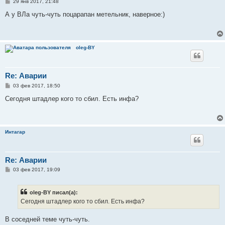
С
29 янв 2017, 21:48
о
о
А у ВЛа чуть-чуть поцарапан метельник, наверное:)
б
щ
е
н
и
oleg-BY
е
Re: Аварии
С
03 фев 2017, 18:50
о
о
Сегодня штадлер кого то сбил. Есть инфа?
б
щ
е
н
и
Интагар
е
Re: Аварии
С
03 фев 2017, 19:09
о
о
б
oleg-BY писал(а):
щ
е
Сегодня штадлер кого то сбил. Есть инфа?
н
и
е
В соседней теме чуть-чуть.