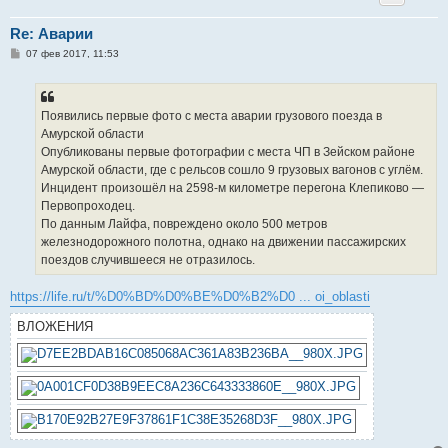
Re: Аварии
С
07 фев 2017, 11:53
о
о
б
щ
е
Появились первые фото с места аварии грузового поезда в
н
Амурской области
и
е
Опубликованы первые фотографии с места ЧП в Зейском районе
Амурской области, где с рельсов сошло 9 грузовых вагонов с углём.
Инцидент произошёл на 2598-м километре перегона Клепиково —
Первопроходец.
По данным Лайфа, повреждено около 500 метров
железнодорожного полотна, однако на движении пассажирских
поездов случившееся не отразилось.
https://life.ru/t/%D0%BD%D0%BE%D0%B2%D0 ... oi_oblasti
ВЛОЖЕНИЯ