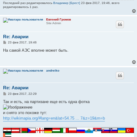
Последний раз редактировалось
Владимир [Брест]
23 фев 2017, 19:46, всего
и
редактировалось 1 раз.
е
Евгений Громов
Site Admin
Re: Аварии
С
23 фев 2017, 19:46
о
о
На самой АЭС вполне может быть.
б
щ
е
н
и
andreiko
е
Re: Аварии
С
23 фев 2017, 22:29
о
о
Так и есть, на партизане еще есть одна фотка
б
щ
е
и снято это похоже тут:
н
http://wikimapia.org/#lang=en&lat=54.75 ... 7&z=19&m=b
и
е