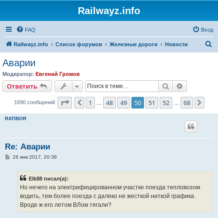
Railwayz.info
FAQ
Вход
П
Railwayz.info
Список форумов
Железные дороги
Новости
о
Аварии
и
Модератор:
Евгений Громов
с
Поиск
Расширен
Ответить
к
Страница
50
из
68
1
48
49
50
51
52
68
Пред.
Сле
1690 сообщений
…
…
RATIBOR
Re: Аварии
С
26 янв 2017, 20:38
о
о
б
Elk88 писал(а):
щ
е
Но нечего на электрифицированном участке поезда тепловозом
н
водить, тем более поезда с далеко не жесткой ниткой графика.
и
е
Вроде ж его летом ВЛом тягали?