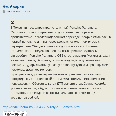
Re: Аварии
С
29 янв 2017, 11:24
о
о
б
щ
е
В Тольятти поезд протаранил элитный Porsche Panamera
н
Сегодня в Тольятти произошло дорожно-транспортное
и
е
происшествие на железнодорожном переезде. Авария случилась в
первой половине дня на переезде, расположенном рядом с
перекрестком Обводного шоссе и дорогой на село Нижнее
Санчелеево. По неустановленной пока причине водитель
автомобиля Porsche Panamera GTS с госномерами Москвы выехал
на переезд перед близко идущим поездом, в результате чего
локомотив ударил машину в левую сторону кузова и протащил ее
несколько десятков метров.
В результате дорожно-транспортного происшествия жертв и
пострадавших нет, элитный автомобиль получил механические
повреждения. Обстоятельства ДТП выясняются. Сумма ущерба
устанавливается, и будет, скорее всего, немаленькой, так как
стоимость этой модели в России начинается почти от 7,5
миллионов рублей.
http://fishki.net/auto/2204356-v-tolyja ... amera.html
ВЛОЖЕНИЯ