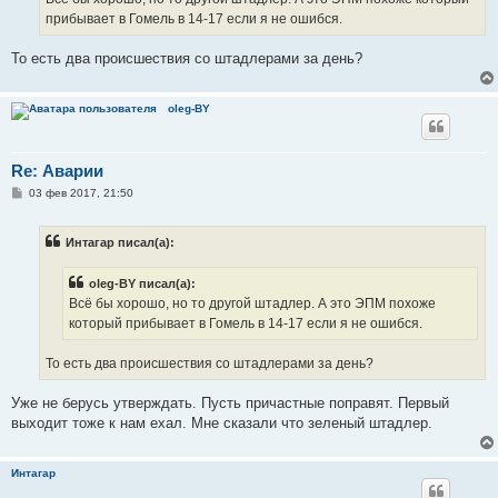
н
прибывает в Гомель в 14-17 если я не ошибся.
и
е
То есть два происшествия со штадлерами за день?
oleg-BY
Re: Аварии
С
03 фев 2017, 21:50
о
о
б
Интагар писал(а):
щ
е
н
oleg-BY писал(а):
и
е
Всё бы хорошо, но то другой штадлер. А это ЭПМ похоже
который прибывает в Гомель в 14-17 если я не ошибся.
То есть два происшествия со штадлерами за день?
Уже не берусь утверждать. Пусть причастные поправят. Первый
выходит тоже к нам ехал. Мне сказали что зеленый штадлер.
Интагар