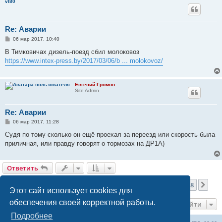
vl80
Re: Аварии
С
06 мар 2017, 10:40
о
о
В Тимковичах дизель-поезд сбил молоковоз
б
https://www.intex-press.by/2017/03/06/b ... molokovoz/
щ
е
н
и
Евгений Громов
е
Site Admin
Re: Аварии
С
06 мар 2017, 11:28
о
о
Судя по тому сколько он ещё проехал за переезд или скорость была
б
приличная, или правду говорят о тормозах на ДР1А)
щ
е
н
и
Ответить
е
Страница
50
из
68
1
48
49
50
51
52
68
Пред.
Сле
1690 сообщений
…
…
Этот сайт использует cookies для
обеспечения своей корректной работы.
Перейти
Подробнее