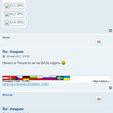
Vavan
Re: Аварии
С
29 янв 2017, 13:55
о
о
Нечего в Тольятти не на ВАЗе ездить
б
щ
е
н
и
е
https://vk.com/wall-161180646_33353
Интагар
Re: Аварии