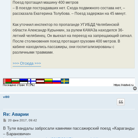
Поезд протащил машину 400 метров
– В поезде пострадавших нет. Схода подвижного состава нет, –
рассказала Екатерина Толубова. – Поезд задержан на 45 минут.
Как уточнил инспектор по пропаганде УГИБДД Челябинской
области Александр Курынкин, за рулем КАМАЗа находился 36-
летний челябинец. Он выехал на переезд на запрещающий сигнал.
После столкновения поезд протащил грузовик 400 метров. В
кабине находились пассажиры, они госпитализированы с
различными травмами.
>>> Отсюда >>>
vl80
Re: Аварии
С
20 фев 2017, 09:42
о
о
В Туле вандалы забросали камнями пассажирский поезд «Караганды
б
– Барановичи»
щ