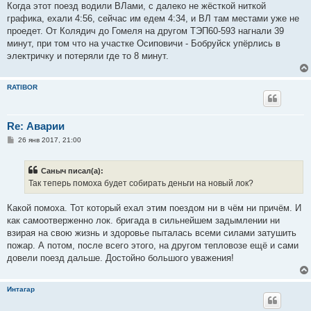
Когда этот поезд водили ВЛами, с далеко не жёсткой ниткой
графика, ехали 4:56, сейчас им едем 4:34, и ВЛ там местами уже не
проедет. От Колядич до Гомеля на другом ТЭП60-593 нагнали 39
минут, при том что на участке Осиповичи - Бобруйск упёрлись в
электричку и потеряли где то 8 минут.
RATIBOR
Re: Аварии
С
26 янв 2017, 21:00
о
о
б
Саныч писал(а):
щ
е
Так теперь помоха будет собирать деньги на новый лок?
н
и
е
Какой помоха. Тот который ехал этим поездом ни в чём ни причём. И
как самоотверженно лок. бригада в сильнейшем задымлении ни
взирая на свою жизнь и здоровье пыталась всеми силами затушить
пожар. А потом, после всего этого, на другом тепловозе ещё и сами
довели поезд дальше. Достойно большого уважения!
Интагар