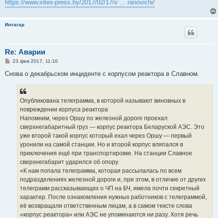
е
https://www.intex-press.by/2017/02/17/v ... ranovichi/
н
и
е
Интагар
Re: Аварии
С
23 фев 2017, 11:10
о
о
Снова о декабрьском инциденте с корпусом реактора в Славном.
б
щ
е
н
Опубликована телеграмма, в которой называют виновных в
и
е
повреждении корпуса реактора
Напомним, через Оршу по железной дороге проехал
сверхнегабаритный груз — корпус реактора Беларуской АЭС. Это
уже второй такой корпус который ехал через Оршу — первый
уронили на самой станции. Но и второй корпус вляпался в
приключения ещё при транспортировке. На станции Славное
сверхнегабарит ударился об опору.
«К нам попала телеграмма, которая рассылалась по всем
подразделениях железной дороги и, при этом, в отличие от других
телеграмм рассказывающих о ЧП на БЧ, имела почти секретный
характер. После ознакомления нужных работников с телеграммой,
её возвращали ответственным лицам, а в самом тексте слова
«корпус реактора» или АЭС не упоминаются ни разу. Хотя речь