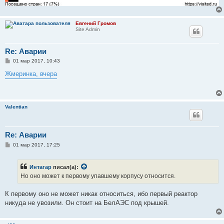
Евгений Громов
Site Admin
Re: Аварии
С
01 мар 2017, 10:43
о
о
Жмеринка, вчера
б
щ
е
н
и
Valentian
е
Re: Аварии
С
01 мар 2017, 17:25
о
о
б
Интагар
писал(а):
щ
е
Но оно может к первому упавшему корпусу относится.
н
и
е
К первому оно не может никак относиться, ибо первый реактор
никуда не увозили. Он стоит на БелАЭС под крышей.