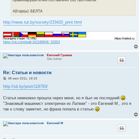
Аўтар(ы): БЕЛТА
http://news.tut.by/society/233420_print.html
https://vk.com/wall-161180646_33353
Евгений Громов
Site Admin
Re: Статьи и новости
С
08 июл 2011, 19:15
о
о
http://sb.by/post/118793/
б
щ
е
Статья немножко прошла через меня, но я был не последний
н
"Знакомый машинист электрички из Латвии" - это Евгений М., это я
и
е
так к слову заметил, но фраза попала в статью
Евгений М