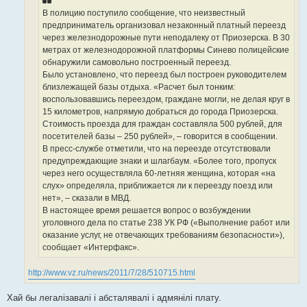
В полицию поступило сообщение, что неизвестный
предприниматель организовал незаконный платный переезд
через железнодорожные пути неподалеку от Приозерска. В 30
метрах от железнодорожной платформы Синево полицейские
обнаружили самовольно построенный переезд.
Было установлено, что переезд был построен руководителем
близлежащей базы отдыха. «Расчет был тонким:
воспользовавшись переездом, граждане могли, не делая круг в
15 километров, напрямую добраться до города Приозерска.
Стоимость проезда для граждан составляла 500 рублей, для
посетителей базы – 250 рублей», – говорится в сообщении.
В пресс-службе отметили, что на переезде отсутствовали
предупреждающие знаки и шлагбаум. «Более того, пропуск
через него осуществляла 60-летняя женщина, которая «на
слух» определяла, приближается ли к переезду поезд или
нет», – сказали в МВД.
В настоящее время решается вопрос о возбуждении
уголовного дела по статье 238 УК РФ («Выполнение работ или
оказание услуг, не отвечающих требованиям безопасности»),
сообщает «Интерфакс».
http://www.vz.ru/news/2011/7/28/510715.html
Хай бы легалізавалі і абсталявалі і адмянілі плату.