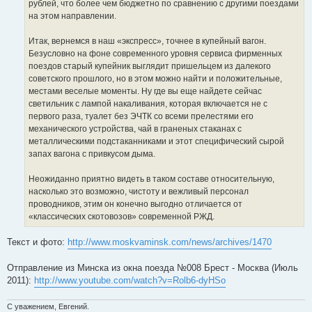
рублей, что более чем бюджетно по сравнению с другими поездами
на этом направлении.
Итак, вернемся в наш «экспресс», точнее в купейный вагон.
Безусловно на фоне современного уровня сервиса фирменных
поездов старый купейник выглядит пришельцем из далекого
советского прошлого, но в этом можно найти и положительные,
местами веселые моменты. Ну где вы еще найдете сейчас
светильник с лампой накаливания, которая включается не с
первого раза, туалет без ЭЧТК со всеми прелестями его
механического устройства, чай в граненых стаканах с
металлическими подстаканниками и этот специфический сырой
запах вагона с привкусом дыма.
Неожиданно приятно видеть в таком составе относительную,
насколько это возможно, чистоту и вежливый персонал
проводников, этим он конечно выгодно отличается от
«классических скотовозов» современной РЖД.
Текст и фото:
http://www.moskvaminsk.com/news/archives/1470
Отправление из Минска из окна поезда №008 Брест - Москва (Июль
2011):
http://www.youtube.com/watch?v=Rolb6-dyHSo
С уважением, Евгений.