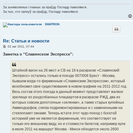
За зьняволеных і гнаных за праўду Госпаду памолімся.
За тых, хто загінуў за праўду, Госпаду памолімся.
SMATRON
Re: Статьи и новости
С
02 авг 2011, 07:44
о
о
Заметка о “Славянском Экспрессе”:
б
щ
е
н
Штабной вагон на 26 мест и СВ на 18 в раскраске «Славянский
и
е
Экспресс» остались только в поезде 007/008 Брест - Москва,
бывшем когда-то фирменным «Славянским Экспрессом», который
возобновил свое существование в новом графике на 2011-2012 год.
Весь состав этого поезда в данный момент представляет жалкое
зрелище из раздолбанных плацкартов в раскраске РЖД, два из
которых совсем допотопные «зеленки», а также старых купейных
Аммендорфов, слегка подремонтированных и с замененными на
стеклопакет окнами. Теперь кстати этот чудо-поезд с богатой
историей уже не является фирменным, что соответствует не
только его внешнему виду, но и стоимости билетов, например купе
в июле 2011 на маршрут Москва - Минск обходится около 2600