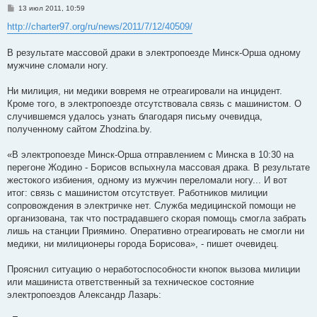
С
13 июл 2011, 10:59
о
о
http://charter97.org/ru/news/2011/7/12/40509/
б
щ
е
В результате массовой драки в электропоезде Минск-Орша одному
н
мужчине сломали ногу.
и
е
Ни милиция, ни медики вовремя не отреагировали на инцидент.
Кроме того, в электропоезде отсутствовала связь с машинистом. О
случившемся удалось узнать благодаря письму очевидца,
полученному сайтом Zhodzina.by.
«В электропоезде Минск-Орша отправлением с Минска в 10:30 на
перегоне Жодино - Борисов вспыхнула массовая драка. В результате
жестокого избиения, одному из мужчин переломали ногу... И вот
итог: связь с машинистом отсутствует. Работников милиции
сопровождения в электричке нет. Служба медицинской помощи не
организована, так что пострадавшего скорая помощь смогла забрать
лишь на станции Приямино. Оперативно отреагировать не смогли ни
медики, ни милиционеры города Борисова», - пишет очевидец.
Прояснил ситуацию о неработоспособности кнопок вызова милиции
или машиниста ответственный за техническое состояние
электропоездов Александр Лазарь: