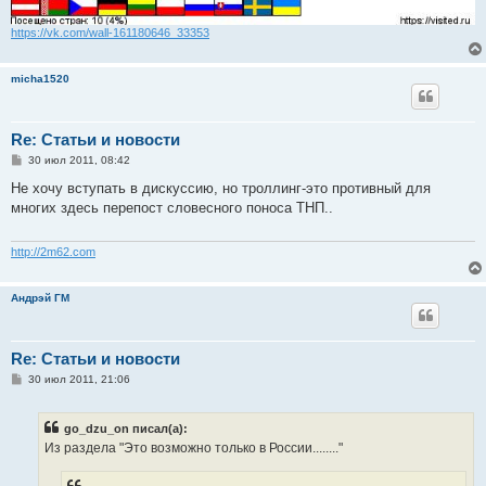
https://vk.com/wall-161180646_33353
micha1520
Re: Статьи и новости
С
30 июл 2011, 08:42
о
о
Не хочу вступать в дискуссию, но троллинг-это противный для
б
многих здесь перепост словесного поноса ТНП..
щ
е
н
и
http://2m62.com
е
Андрэй ГМ
Re: Статьи и новости
С
30 июл 2011, 21:06
о
о
б
go_dzu_on писал(а):
щ
е
Из раздела "Это возможно только в России........"
н
и
е