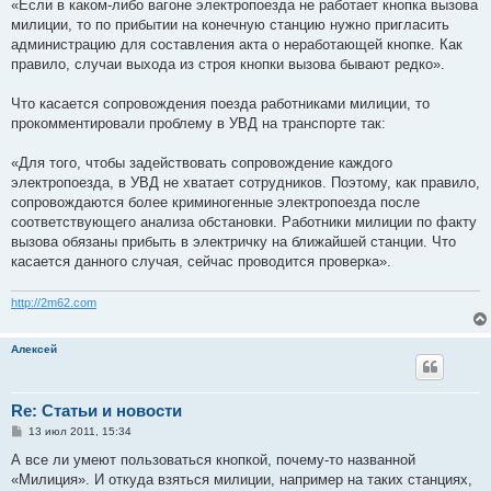
«Если в каком-либо вагоне электропоезда не работает кнопка вызова
милиции, то по прибытии на конечную станцию нужно пригласить
администрацию для составления акта о неработающей кнопке. Как
правило, случаи выхода из строя кнопки вызова бывают редко».
Что касается сопровождения поезда работниками милиции, то
прокомментировали проблему в УВД на транспорте так:
«Для того, чтобы задействовать сопровождение каждого
электропоезда, в УВД не хватает сотрудников. Поэтому, как правило,
сопровождаются более криминогенные электропоезда после
соответствующего анализа обстановки. Работники милиции по факту
вызова обязаны прибыть в электричку на ближайшей станции. Что
касается данного случая, сейчас проводится проверка».
http://2m62.com
Алексей
Re: Статьи и новости
С
13 июл 2011, 15:34
о
о
А все ли умеют пользоваться кнопкой, почему-то названной
б
«Милиция». И откуда взяться милиции, например на таких станциях,
щ