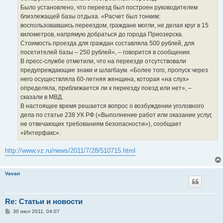
Было установлено, что переезд был построен руководителем
близлежащей базы отдыха. «Расчет был тонким:
воспользовавшись переездом, граждане могли, не делая круг в 15
километров, напрямую добраться до города Приозерска.
Стоимость проезда для граждан составляла 500 рублей, для
посетителей базы – 250 рублей», – говорится в сообщении.
В пресс-службе отметили, что на переезде отсутствовали
предупреждающие знаки и шлагбаум. «Более того, пропуск через
него осуществляла 60-летняя женщина, которая «на слух»
определяла, приближается ли к переезду поезд или нет», –
сказали в МВД.
В настоящее время решается вопрос о возбуждении уголовного
дела по статье 238 УК РФ («Выполнение работ или оказание услуг,
не отвечающих требованиям безопасности»), сообщает
«Интерфакс».
http://www.vz.ru/news/2011/7/28/510715.html
Vavan
Re: Статьи и новости
С
30 июл 2011, 04:07
о
о