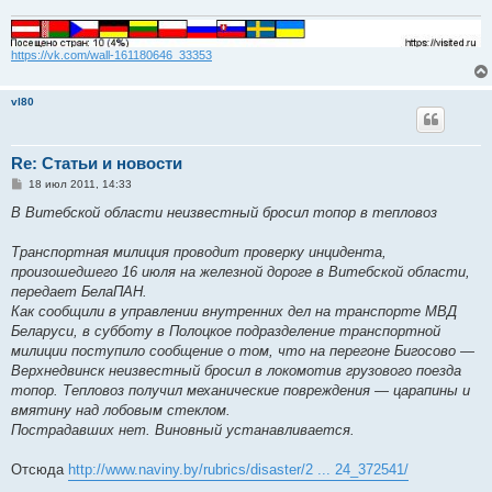
https://vk.com/wall-161180646_33353
vl80
Re: Статьи и новости
С
18 июл 2011, 14:33
о
о
В Витебской области неизвестный бросил топор в тепловоз
б
щ
е
Транспортная милиция проводит проверку инцидента,
н
произошедшего 16 июля на железной дороге в Витебской области,
и
е
передает БелаПАН.
Как сообщили в управлении внутренних дел на транспорте МВД
Беларуси, в субботу в Полоцкое подразделение транспортной
милиции поступило сообщение о том, что на перегоне Бигосово —
Верхнедвинск неизвестный бросил в локомотив грузового поезда
топор. Тепловоз получил механические повреждения — царапины и
вмятину над лобовым стеклом.
Пострадавших нет. Виновный устанавливается.
Отсюда
http://www.naviny.by/rubrics/disaster/2 ... 24_372541/