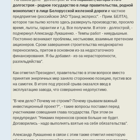
долгостроя - родное государство в лице правительства, родной
монополист в лице Белорусской железной дороги
и частное
предприятие (российское ЗАО "Гранд экспресс". - Прим. БЕЛТА),
которое так пылко хотело здесь развернуть производство, просило
время, льготы, гарантии и т.д. Все получили. В итоге - долгострой, -
подчеркнул Александр Лукашенко. - Темпы работ - никудышные.
Постоянно возникают проблемы, нестыковки, взаимные претензии
акционеров. Сроки завершения строительства неоднократно
переносились, притом в основном из-за недостаточного
финансирования. Я бы добавил - из-за нерасторопности,
разгильдяйства".
Как отметил Президент, правительство в этом вопросе вместо
принятия энергичных мер заняло стороннюю позицию, пустив все
на самотек. В итоге под угрозой срыва оказался ввод в
эксплуатацию завода, что совершенно недопустимо.
"В чем дело? Почему не строим? Почему срываем важный
инвестиционный проект?", - такие вопросы поставил перед
участниками совещания глава государства. При этом он
предупредил: "Никаких переносов сроков больше не будет.
Договорились - надо выполнять взятые на себя обязательства".
Александр Лукашенко в связи с этим также отметил некоторую