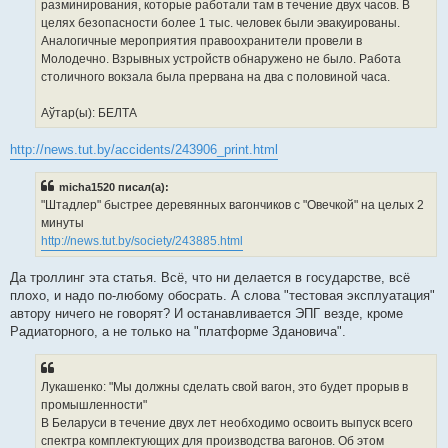
разминирования, которые работали там в течение двух часов. В
целях безопасности более 1 тыс. человек были эвакуированы.
Аналогичные мероприятия правоохранители провели в
Молодечно. Взрывных устройств обнаружено не было. Работа
столичного вокзала была прервана на два с половиной часа.
Аўтар(ы): БЕЛТА
http://news.tut.by/accidents/243906_print.html
micha1520 писал(а):
"Штадлер" быстрее деревянных вагончиков с "Овечкой" на целых 2
минуты
http://news.tut.by/society/243885.html
Да троллинг эта статья. Всё, что ни делается в государстве, всё
плохо, и надо по-любому обосрать. А слова "тестовая эксплуатация"
автору ничего не говорят? И останавливается ЭПГ везде, кроме
Радиаторного, а не только на "платформе Здановича".
Лукашенко: "Мы должны сделать свой вагон, это будет прорыв в
промышленности"
В Беларуси в течение двух лет необходимо освоить выпуск всего
спектра комплектующих для производства вагонов. Об этом