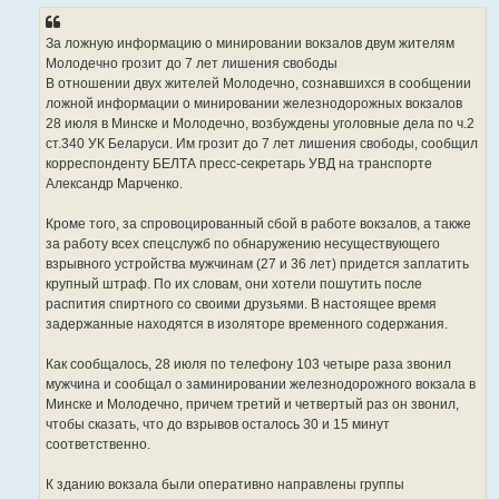
б
щ
е
За ложную информацию о минировании вокзалов двум жителям
н
Молодечно грозит до 7 лет лишения свободы
и
е
В отношении двух жителей Молодечно, сознавшихся в сообщении
ложной информации о минировании железнодорожных вокзалов
28 июля в Минске и Молодечно, возбуждены уголовные дела по ч.2
ст.340 УК Беларуси. Им грозит до 7 лет лишения свободы, сообщил
корреспонденту БЕЛТА пресс-секретарь УВД на транспорте
Александр Марченко.
Кроме того, за спровоцированный сбой в работе вокзалов, а также
за работу всех спецслужб по обнаружению несуществующего
взрывного устройства мужчинам (27 и 36 лет) придется заплатить
крупный штраф. По их словам, они хотели пошутить после
распития спиртного со своими друзьями. В настоящее время
задержанные находятся в изоляторе временного содержания.
Как сообщалось, 28 июля по телефону 103 четыре раза звонил
мужчина и сообщал о заминировании железнодорожного вокзала в
Минске и Молодечно, причем третий и четвертый раз он звонил,
чтобы сказать, что до взрывов осталось 30 и 15 минут
соответственно.
К зданию вокзала были оперативно направлены группы