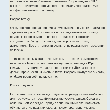
пассажира по невербальным признакам. Корреспондент "НГ"
выяснил, почему не стоит доверять женихам и что должен уметь
профессиональный профайлер.
...
Вопрос в тему
Очевидно, что профайлер обязан уметь психологически правильно
задавать вопросы. У психологов есть специальные методики, с
помощью которых можно “раскрыть” человека. При этом
специалист наблюдает за поведением, речью, жестами,
движениями. Все эти тонкости очень точно раскрывают намерения
человека.
— Такие вопросы бывают очень важны, — говорит заместитель
начальника Минского высшего авиационного колледжа Юрис
Цибулис. — К примеру, шахид, перед тем как уйти на тот свет,
должен произнести 33 имени Аллаха. Вопросы начнут его сбивать,
он будет вести себя неадекватно.
Кому это нужно?
Постепенно число желающих обучиться премудростям необычного
для нас искусства профайлинга стало увеличиваться. Сегодня в
авиационном колледже наряду с авиационными специалистами
обучаются этим навыкам кассиры, директора туристических