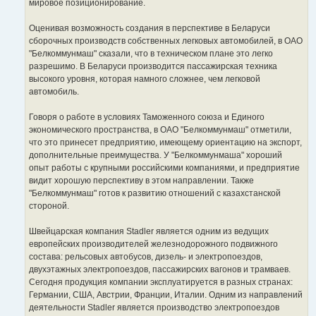
мировое позиционирование.
Оценивая возможность создания в перспективе в Беларуси
сборочных производств собственных легковых автомобилей, в ОАО
"Белкоммунмаш" сказали, что в техническом плане это легко
разрешимо. В Беларуси производится пассажирская техника
высокого уровня, которая намного сложнее, чем легковой
автомобиль.
Говоря о работе в условиях Таможенного союза и Единого
экономического пространства, в ОАО "Белкоммунмаш" отметили,
что это принесет предприятию, имеющему ориентацию на экспорт,
дополнительные преимущества. У "Белкоммунмаша" хороший
опыт работы с крупными российскими компаниями, и предприятие
видит хорошую перспективу в этом направлении. Также
"Белкоммунмаш" готов к развитию отношений с казахстанской
стороной.
Швейцарская компания Stadler является одним из ведущих
европейских производителей железнодорожного подвижного
состава: рельсовых автобусов, дизель- и электропоездов,
двухэтажных электропоездов, пассажирских вагонов и трамваев.
Сегодня продукция компании эксплуатируется в разных странах:
Германии, США, Австрии, Франции, Италии. Одним из направлений
деятельности Stadler является производство электропоездов