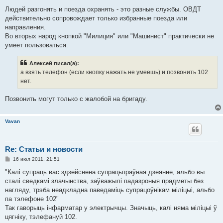
Людей разгонять и поезда охранять - это разные службы. ОВДТ
действительно сопровождает только избранные поезда или
направления.
Во вторых народ кнопкой "Милиция" или "Машинист" практически не
умеет пользоваться.
Алексей писал(а):
а взять телефон (если кнопку нажать не умеешь) и позвонить 102
нет.
Позвонить могут только с жалобой на бригаду.
Vavan
Re: Статьи и новости
С
16 июл 2011, 21:51
о
о
"Калі супраць вас здзейснена супрацьпраўная дзеянне, альбо вы
б
сталі сведкамі злачынства, заўважылі падазроныя прадметы без
щ
е
нагляду, трэба неадкладна паведаміць супрацоўнікам міліцыі, альбо
н
па тэлефоне 102"
и
е
Так гаворыць інфарматар у электрычцы. Значыць, калі няма міліцыі ў
цягніку, тэлефануй 102.