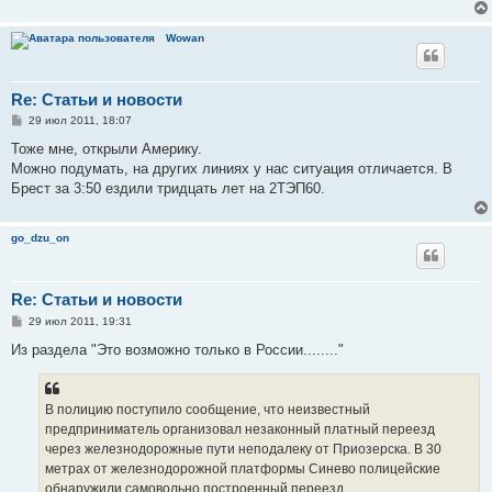
Wowan
Re: Статьи и новости
С
29 июл 2011, 18:07
о
о
Тоже мне, открыли Америку.
б
Можно подумать, на других линиях у нас ситуация отличается. В
щ
е
Брест за 3:50 ездили тридцать лет на 2ТЭП60.
н
и
е
go_dzu_on
Re: Статьи и новости
С
29 июл 2011, 19:31
о
о
Из раздела "Это возможно только в России........"
б
щ
е
н
В полицию поступило сообщение, что неизвестный
и
е
предприниматель организовал незаконный платный переезд
через железнодорожные пути неподалеку от Приозерска. В 30
метрах от железнодорожной платформы Синево полицейские
обнаружили самовольно построенный переезд.