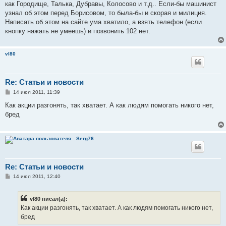
е
как Городище, Талька, Дубравы, Колосово и т.д.. Если-бы машинист
н
узнал об этом перед Борисовом, то была-бы и скорая и милиция.
и
е
Написать об этом на сайте ума хватило, а взять телефон (если
кнопку нажать не умеешь) и позвонить 102 нет.
vl80
Re: Статьи и новости
С
14 июл 2011, 11:39
о
о
Как акции разгонять, так хватает. А как людям помогать никого нет,
б
бред
щ
е
н
и
Serg76
е
Re: Статьи и новости
С
14 июл 2011, 12:40
о
о
б
vl80 писал(а):
щ
е
Как акции разгонять, так хватает. А как людям помогать никого нет,
н
бред
и
е