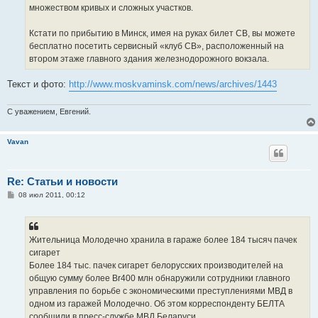
множеством кривых и сложных участков.
Кстати по прибытию в Минск, имея на руках билет СВ, вы можете
бесплатно посетить сервисный «клуб СВ», расположенный на
втором этаже главного здания железнодорожного вокзала.
Текст и фото:
http://www.moskvaminsk.com/news/archives/1443
С уважением, Евгений.
Vavan
Re: Статьи и новости
С
08 июл 2011, 00:12
о
о
б
щ
е
Жительница Молодечно хранила в гараже более 184 тысяч пачек
н
сигарет
и
е
Более 184 тыс. пачек сигарет белорусских производителей на
общую сумму более Br400 млн обнаружили сотрудники главного
управления по борьбе с экономическими преступлениями МВД в
одном из гаражей Молодечно. Об этом корреспонденту БЕЛТА
сообщили в пресс-службе МВД Беларуси.