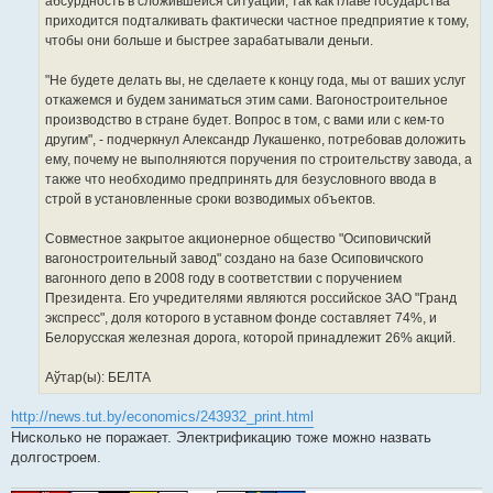
абсурдность в сложившейся ситуации, так как главе государства
приходится подталкивать фактически частное предприятие к тому,
чтобы они больше и быстрее зарабатывали деньги.
"Не будете делать вы, не сделаете к концу года, мы от ваших услуг
откажемся и будем заниматься этим сами. Вагоностроительное
производство в стране будет. Вопрос в том, с вами или с кем-то
другим", - подчеркнул Александр Лукашенко, потребовав доложить
ему, почему не выполняются поручения по строительству завода, а
также что необходимо предпринять для безусловного ввода в
строй в установленные сроки возводимых объектов.
Совместное закрытое акционерное общество "Осиповичский
вагоностроительный завод" создано на базе Осиповичского
вагонного депо в 2008 году в соответствии с поручением
Президента. Его учредителями являются российское ЗАО "Гранд
экспресс", доля которого в уставном фонде составляет 74%, и
Белорусская железная дорога, которой принадлежит 26% акций.
Аўтар(ы): БЕЛТА
http://news.tut.by/economics/243932_print.html
Нисколько не поражает. Электрификацию тоже можно назвать
долгостроем.