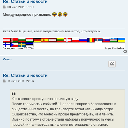
Re: Статьи и новости
С
08 июл 2011, 21:07
о
о
Международное признание.
б
щ
е
н
и
Якая была б цішыня, калі б людзі гаварылі толькі тое, што ведаюць.
е
Vavan
Re: Статьи и новости
С
11 июл 2011, 22:26
о
о
б
щ
е
Как вывести преступника на чистую воду
н
После трагических событий 11 апреля вопрос о безопасности в
и
е
общественных местах, на транспорте встал как никогда остро.
Общеизвестно, что болезнь проще предупредить, чем лечить.
Именно поэтому в стране стали набирать популярность курсы
профайлинга – метода выявления потенциально опасного