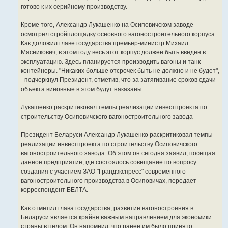
готово к их серийному производству.
Кроме того, Александр Лукашенко на Осиповичском заводе
осмотрел стройплощадку основного вагоностроительного корпуса.
Как доложил главе государства премьер-министр Михаил
Мясникович, в этом году весь этот корпус должен быть введен в
эксплуатацию. Здесь планируется производить вагоны и танк-
контейнеры. "Никаких больше отсрочек быть не должно и не будет",
- подчеркнул Президент, отметив, что за затягивание сроков сдачи
объекта виновные в этом будут наказаны.
Лукашенко раскритиковал темпы реализации инвестпроекта по
строительству Осиповичского вагоностроительного завода
Президент Беларуси Александр Лукашенко раскритиковал темпы
реализации инвестпроекта по строительству Осиповичского
вагоностроительного завода. Об этом он сегодня заявил, посещая
данное предприятие, где состоялось совещание по вопросу
создания с участием ЗАО "Грандэкспресс" современного
вагоностроительного производства в Осиповичах, передает
корреспондент БЕЛТА.
Как отметил глава государства, развитие вагоностроения в
Беларуси является крайне важным направлением для экономики
страны в целом. Он напомнил, что ранее им было принято