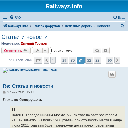
Railwayz.info
FAQ
Вход
П
Railwayz.info
Список форумов
Железные дороги
Новости
о
Статьи и новости
и
Модератор:
Евгений Громов
с
Поиск
Расширен
Ответить
к
Страница
31
из
90
1
29
30
31
32
33
90
Пред.
Сле
2236 сообщений
…
…
SMATRON
Re: Статьи и новости
С
27 июн 2011, 15:13
о
о
Люкс по-белорусски:
б
щ
е
н
Вагон СВ поезда 003/004 Москва-Минск стал на этот раз героем
и
е
нашей заметки. За почти 5900 рублей при стоимости места в конце
июня 2011 года вам будет предложен достаточно потрепаный