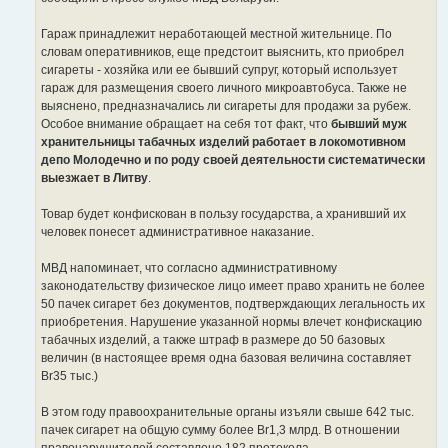
Гараж принадлежит неработающей местной жительнице. По
словам оперативников, еще предстоит выяснить, кто приобрел
сигареты - хозяйка или ее бывший супруг, который использует
гараж для размещения своего личного микроавтобуса. Также не
выяснено, предназначались ли сигареты для продажи за рубеж.
Особое внимание обращает на себя тот факт, что
бывший муж
хранительницы табачных изделий работает в локомотивном
депо Молодечно и по роду своей деятельности систематически
выезжает в Литву
.
Товар будет конфискован в пользу государства, а хранивший их
человек понесет административное наказание.
МВД напоминает, что согласно административному
законодательству физическое лицо имеет право хранить не более
50 пачек сигарет без документов, подтверждающих легальность их
приобретения. Нарушение указанной нормы влечет конфискацию
табачных изделий, а также штраф в размере до 50 базовых
величин (в настоящее время одна базовая величина составляет
Br35 тыс.)
В этом году правоохранительные органы изъяли свыше 642 тыс.
пачек сигарет на общую сумму более Br1,3 млрд. В отношении
правонарушителей составлено 182 протокола.