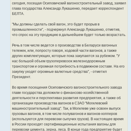
сегодня, посещая Осиповичский вагоностроительный завод, заявил
глава государства Александр Лукашенко, передает корреспондент
БЕЛТА.
"Мы должны сделать свой вагон, это будет прорыв в
промышленности", - подчеркнул Александр Лукашенко, отметив,
что спрос на эту продукцию в дальнейшем будет только возрастать.
Речь в том числе ведется о производстве в Беларуси вагонных
тележек, или, попросту говоря, ходовой части вагонов, а также
других комплектующих, которые пока закупаются за рубежом. "У
нас большой объем грузоперевозок железнодорожным
транспортом и огромная потребность в подвижном составе. На его
закупку уходят огромные валютные средства", - отметил
Президент.
Во время посещения Осиповичского вагоностроительного завода
главе государства доложили о финансово-хозяйственной
деятельности и перспективах развития предприятия, а также об
организации производства вагонов в СЗАО "Могилевский
машиностроительный завод". Так, в Могилеве уже освоен выпуск
грузовых вагонов, в том числе полувагонов и вагонов-хопперов
(используются для перевозки сыпучих грузов). В настоящее время
в России проходят сертификационные испытания вагоны для
перевозки цемента, зерна, леса. В конце года предприятие будет