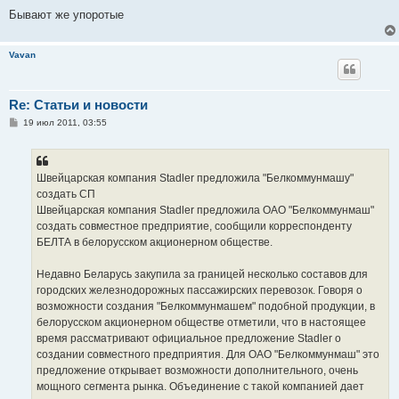
Бывают же упоротые
Vavan
Re: Статьи и новости
С
19 июл 2011, 03:55
о
о
б
щ
е
Швейцарская компания Stadler предложила "Белкоммунмашу"
н
создать СП
и
е
Швейцарская компания Stadler предложила ОАО "Белкоммунмаш"
создать совместное предприятие, сообщили корреспонденту
БЕЛТА в белорусском акционерном обществе.
Недавно Беларусь закупила за границей несколько составов для
городских железнодорожных пассажирских перевозок. Говоря о
возможности создания "Белкоммунмашем" подобной продукции, в
белорусском акционерном обществе отметили, что в настоящее
время рассматривают официальное предложение Stadler о
создании совместного предприятия. Для ОАО "Белкоммунмаш" это
предложение открывает возможности дополнительного, очень
мощного сегмента рынка. Объединение с такой компанией дает