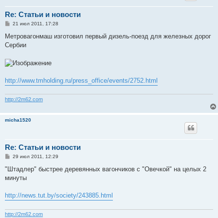
Re: Статьи и новости
С
21 июл 2011, 17:28
о
о
Метровагонмаш изготовил первый дизель-поезд для железных дорог
б
Сербии
щ
е
н
и
е
http://www.tmholding.ru/press_office/events/2752.html
http://2m62.com
micha1520
Re: Статьи и новости
С
29 июл 2011, 12:29
о
о
"Штадлер" быстрее деревянных вагончиков с "Овечкой" на целых 2
б
минуты
щ
е
н
http://news.tut.by/society/243885.html
и
е
http://2m62.com