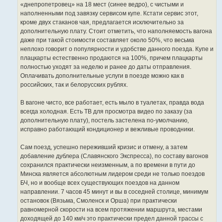
«днепропетровец» на 18 мест (синее ведро), с чистыми и
наполненными под завязку сервисом купе. Кстати сервис этот,
кроме двух стаканов чая, предлагается исключительно за
дополнительную плату. Стоит отметить, что наполняемость вагона
даже при такой стоимости составляет около 50%, что весьма
неплохо говорит о популярности и удобстве данного поезда. Купе и
плацкарты естественно продаются на 100%, причем плацкарты
полностью уходят за неделю и ранее до даты отправления.
Оплачивать дополнительные услуги в поезде можно как в
российских, так и белорусских рублях.
В вагоне чисто, все работает, есть мыло в туалетах, правда вода
всегда холодная. Есть ТВ для просмотра видео по заказу (за
дополнительную плату), постель застелена по-умолчанию,
исправно работающий кондиционер и вежливые проводники.
Сам поезд, успешно переживший кризис и отмену, а затем
добавление дублера (Славянского Экспресса), по составу вагонов
сохранился практически неизменным, а по времени в пути до
Минска является абсолютным лидером среди не только поездов
БЧ, но и вообще всех существующих поездов на данном
направлении. 7 часов 45 минут и вы в соседней столице, минимум
остановок (Вязьма, Смоленск и Орша) при практически
равномерной скорости на всем протяжении маршрута, местами
доходящей до 140 км/ч это практически предел данной трассы с