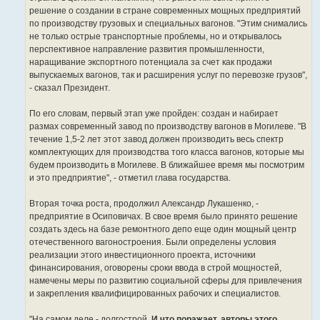
решение о создании в стране современных мощных предприятий
по производству грузовых и специальных вагонов. "Этим снимались
не только острые транспортные проблемы, но и открывалось
перспективное направление развития промышленности,
наращивание экспортного потенциала за счет как продажи
выпускаемых вагонов, так и расширения услуг по перевозке грузов",
- сказал Президент.
По его словам, первый этап уже пройден: создан и набирает
размах современный завод по производству вагонов в Могилеве. "В
течение 1,5-2 лет этот завод должен производить весь спектр
комплектующих для производства того класса вагонов, которые мы
будем производить в Могилеве. В ближайшее время мы посмотрим
и это предприятие", - отметил глава государства.
Вторая точка роста, продолжил Александр Лукашенко, -
предприятие в Осиповичах. В свое время было принято решение
создать здесь на базе ремонтного депо еще один мощный центр
отечественного вагоностроения. Были определены условия
реализации этого инвестиционного проекта, источники
финансирования, оговорены сроки ввода в строй мощностей,
намечены меры по развитию социальной сферы для привлечения
и закрепления квалифицированных рабочих и специалистов.
"На самом деле - долгострой.
И что поражает, авторы этого