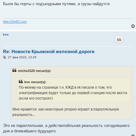
о
Были бы порты с подъездными путями, а грузы найдутся.
б
щ
е
н
и
http://2m62.com
е
kvn
Re: Новости Крымской железной дороги
С
27 фев 2016, 13:29
о
о
б
micha1520 писал(а):
щ
е
н
kvn писал(а):
и
е
По-моему на странице т.н. КЖД в vk писали о том, что
электрификация будет только до первой станции после моста
(если его построят)
Мне нравится. как некоторые упорно играют в параллельную
реальность...
Это не параллельная, а действитейльная реальность сегодняшнего
дня и ближайшего будущего.