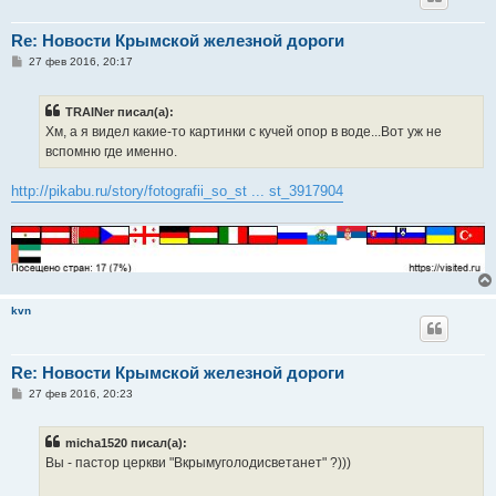
Re: Новости Крымской железной дороги
С
27 фев 2016, 20:17
о
о
б
TRAINer писал(а):
щ
е
Хм, а я видел какие-то картинки с кучей опор в воде...Вот уж не
н
вспомню где именно.
и
е
http://pikabu.ru/story/fotografii_so_st ... st_3917904
kvn
Re: Новости Крымской железной дороги
С
27 фев 2016, 20:23
о
о
б
micha1520 писал(а):
щ
е
Вы - пастор церкви "Вкрымуголодисветанет" ?)))
н
и