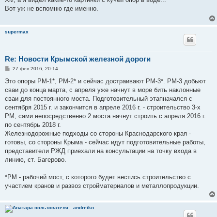
б
Вот уж не вспомню где именно.
щ
е
н
и
supermax
е
Re: Новости Крымской железной дороги
С
27 фев 2016, 20:14
о
о
Это опоры РМ-1*, РМ-2* и сейчас достраивают РМ-3*. РМ-3 добьют
б
сваи до конца марта, с апреля уже начнут в море бить наклонные
щ
е
сваи для постоянного моста. Подготовительный этапначался с
н
сентября 2015 г. и закончится в апреле 2016 г. - строительство 3-х
и
е
РМ, сами непосредственно 2 моста начнут строить с апреля 2016 г.
по сентябрь 2018 г.
Железнодорожные подходы со стороны Краснодарского края -
готовы, со стороны Крыма - сейчас идут подготовительные работы,
представители РЖД приехали на консультации на точку входа в
линию, ст. Багерово.
*РМ - рабочий мост, с которого будет вестись строительство с
участием кранов и развоз стройматериалов и металлопродукции.
andreiko