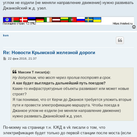
углом не ездили (не меняли направление движение) нужно развивать
Джанкойский ж.д. узел.
kvn
Re: Новости Крымской железной дороги
С
22 фев 2016, 21:37
о
о
б
Максим Т писал(а):
щ
е
Ну допустим, что мост через пролив построят в срок.
н
А как будет выглядеть дальнейший путь поездов?
и
е
Какие-то инфраструктурные объекты развивают или может новые
строят?
Я так понимаю, что от Керчи до Джанкоя требуется уложить вторые
пути и провести электрофикацию маршрута. Чтобы поезда в
Джанкое углом не ездили (не меняли направление движение)
нужно развивать Джанкойский ж.д. узел.
По-моему на странице т.н. КЖД в vk писали о том, что
электрификация будет только до первой станции после моста (если