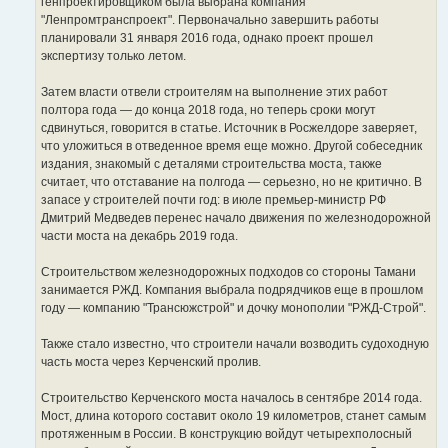
генпроектировщиком была выбрана компания
"Ленпромтранспроект". Первоначально завершить работы
планировали 31 января 2016 года, однако проект прошел
экспертизу только летом.
Затем власти отвели строителям на выполнение этих работ
полтора года — до конца 2018 года, но теперь сроки могут
сдвинуться, говорится в статье. Источник в Росжелдоре заверяет,
что уложиться в отведенное время еще можно. Другой собеседник
издания, знакомый с деталями строительства моста, также
считает, что отставание на полгода — серьезно, но не критично. В
запасе у строителей почти год: в июле премьер-министр РФ
Дмитрий Медведев перенес начало движения по железнодорожной
части моста на декабрь 2019 года.
Строительством железнодорожных подходов со стороны Тамани
занимается РЖД. Компания выбрала подрядчиков еще в прошлом
году — компанию "Трансюжстрой" и дочку монополии "РЖД-Строй".
Также стало известно, что строители начали возводить судоходную
часть моста через Керченский пролив.
Строительство Керченского моста началось в сентябре 2014 года.
Мост, длина которого составит около 19 километров, станет самым
протяженным в России. В конструкцию войдут четырехполосный