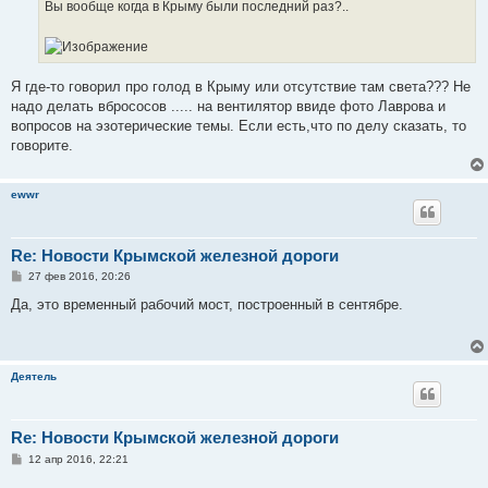
е
Вы вообще когда в Крыму были последний раз?..
Я где-то говорил про голод в Крыму или отсутствие там света??? Не
надо делать вбрососов ..... на вентилятор ввиде фото Лаврова и
вопросов на эзотерические темы. Если есть,что по делу сказать, то
говорите.
ewwr
Re: Новости Крымской железной дороги
С
27 фев 2016, 20:26
о
о
Да, это временный рабочий мост, построенный в сентябре.
б
щ
е
н
и
Деятель
е
Re: Новости Крымской железной дороги
С
12 апр 2016, 22:21
о
о