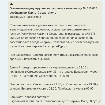
б
щ
е
О назначении двухгруппного пассажирского поезда № 615/616
н
сообщением Керчь–Севастополь
и
е
Уважаемые пассажиры!
С целью повышения уровня комфортности пассажирских
железнодорожных перевозок, осуществляемых жителями и
гостями Республики Крым и г. Севастополя, руководством ФГУП
«Крымская железная дорога» принято решение о назначении
пассажирского поезда «Керчь – Севастополь» с беспересадочной
группой вагонов Керчь – Евпатория-Курорт.
При разработке графика движения учитывались многочисленные
просьбы и пожелания крымчан.
Данный поезд отправляется из Керчи ежедневно в 22.10 и
прибывает в Симферополь в 04.35, на станцию Евпатория-Курорт
– в 07.15, на станцию Севастополь – в 06.50.
Отправляется из Севастополя в 21.30, из Симферополя в 23.30, со
станции Евпатория-Курорт в 21.20. Прибывает в Керчь в 06.00.
Стоимость проезда составит:
В купейном вагоне: со ст. Севастополь до ст. Керчь – 1522, 60 руб., с