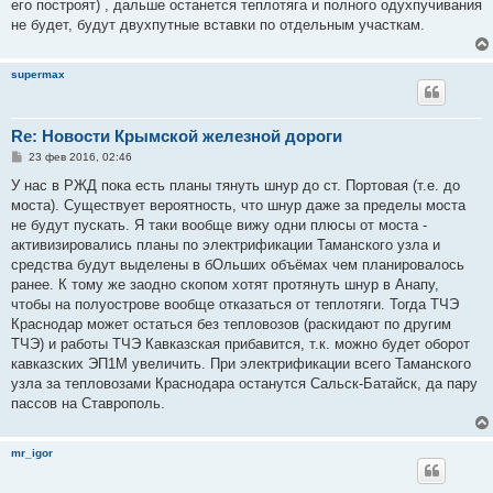
его построят) , дальше останется теплотяга и полного одухпучивания
не будет, будут двухпутные вставки по отдельным участкам.
supermax
Re: Новости Крымской железной дороги
С
23 фев 2016, 02:46
о
о
У нас в РЖД пока есть планы тянуть шнур до ст. Портовая (т.е. до
б
моста). Существует вероятность, что шнур даже за пределы моста
щ
е
не будут пускать. Я таки вообще вижу одни плюсы от моста -
н
активизировались планы по электрификации Таманского узла и
и
е
средства будут выделены в бОльших объёмах чем планировалось
ранее. К тому же заодно скопом хотят протянуть шнур в Анапу,
чтобы на полуострове вообще отказаться от теплотяги. Тогда ТЧЭ
Краснодар может остаться без тепловозов (раскидают по другим
ТЧЭ) и работы ТЧЭ Кавказская прибавится, т.к. можно будет оборот
кавказских ЭП1М увеличить. При электрификации всего Таманского
узла за тепловозами Краснодара останутся Сальск-Батайск, да пару
пассов на Ставрополь.
mr_igor