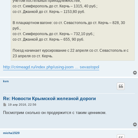
учетом постельных принадлежностей;
со ст. Симферополь до ст. Керчь – 1315, 40 руб.;
со ст. Джанкой до ст. Керчь – 1153,80 руб.
В плацкартном вагоне: со ст. Севастополь до ст. Керчь – 828, 30
руб.,
со ст. Симферополь до ст. Керчь – 732,10 руб.;
со ст. Джанкой до ст. Керчь – 655, 90 руб.
Поезд начинает курсирование с 22 апреля со ст. Севастополь и с
23 апреля со ст. Керчь.
http://crimeagd.ru/index.php/using-joom ... sevastopol
kvn
Re: Новости Крымской железной дороги
С
19 апр 2016, 22:56
о
о
Посмотрим сколько он продержится с таким ценником.
б
щ
е
н
и
micha1520
е