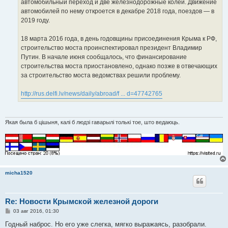
автомобильный переход и две железнодорожные колеи. Движение
автомобилей по нему откроется в декабре 2018 года, поездов — в
2019 году.
18 марта 2016 года, в день годовщины присоединения Крыма к РФ,
строительство моста проинспектировал президент Владимир
Путин. В начале июня сообщалось, что финансирование
строительства моста приостановлено, однако позже в отвечающих
за строительство моста ведомствах решили проблему.
http://rus.delfi.lv/news/daily/abroad/f ... d=47742765
Якая была б цішыня, калі б людзі гаварылі толькі тое, што ведаюць.
micha1520
Re: Новости Крымской железной дороги
С
03 авг 2016, 01:30
о
о
Годный наброс. Но его уже слегка, мягко выражаясь, разобрали.