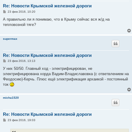
Re: Новости Крымской железной дороги
С
23 фев 2016, 10:20
о
о
А правильно ли я понимаю, что в Крыму сейчас вся ж/д на
б
тепловозной тяге?
щ
е
н
и
supermax
е
Re: Новости Крымской железной дороги
С
23 фев 2016, 13:13
о
о
У них 50/50. Главный ход - электрифицирован, не
б
электрифицирована хорда Вадим-Владиславовка (с ответвлением на
щ
е
Феодосию)-Керчь. Плюс ещё электрификация архаикой - постоянный
н
ток
и
е
micha1520
Re: Новости Крымской железной дороги
С
23 фев 2016, 19:03
о
о
б