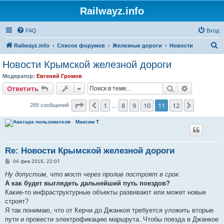
Railwayz.info
FAQ
Вход
П
Railwayz.info
Список форумов
Железные дороги
Новости
о
Новости Крымской железной дороги
и
Модератор:
Евгений Громов
с
Поиск
Расширен
Ответить
к
Страница
11
из
12
1
8
9
10
11
12
Пред.
След.
289 сообщений
…
Максим Т
Re: Новости Крымской железной дороги
С
04 фев 2016, 22:07
о
о
Ну допустим, что мост через пролив построят в срок.
б
А как будет выглядеть дальнейший путь поездов?
щ
е
Какие-то инфраструктурные объекты развивают или может новые
н
строят?
и
е
Я так понимаю, что от Керчи до Джанкоя требуется уложить вторые
пути и провести электрофикацию маршрута. Чтобы поезда в Джанкое