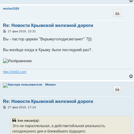
micha1520
Re: Новости Крымской железной дороги
С
27 фев 2016, 15:31
о
о
Вы - пастор церкви "Вкрымуголодисветанет" ?)))
б
щ
е
Вы вообще когда в Крыму были последний раз?..
н
и
е
http://2m62.com
Wowan
Re: Новости Крымской железной дороги
С
27 фев 2016, 17:14
о
о
б
kvn писал(а):
щ
е
Это не параллельная, а действитейльная реальность
н
сегодняшнего дня и ближайшего будущего.
и