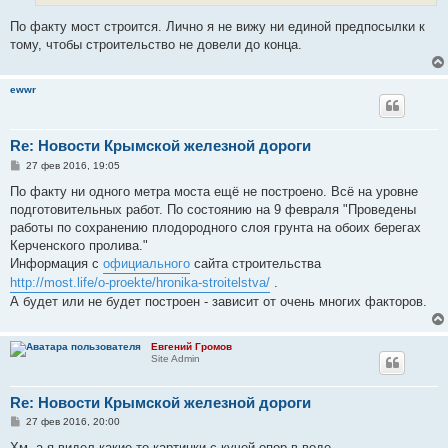
е
По факту мост строится. Лично я не вижу ни единой предпосылки к
тому, чтобы строительство не довели до конца.
ewwr
Re: Новости Крымской железной дороги
С
27 фев 2016, 19:05
о
о
По факту ни одного метра моста ещё не построено. Всё на уровне
б
подготовительных работ. По состоянию на 9 февраля "Проведены
щ
е
работы по сохранению плодородного слоя грунта на обоих берегах
н
Керченского пролива."
и
е
Информация с
официального
сайта строительства
http://most.life/o-proekte/hronika-stroitelstva/
.
А будет или не будет построен - зависит от очень многих факторов.
Евгений Громов
Site Admin
Re: Новости Крымской железной дороги
С
27 фев 2016, 20:00
о
о
Хм, а я видел какие-то картинки с кучей опор в воде...