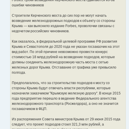
н
ошибки чиновников
и
е
Строители Керченского моста до сих пор не могут начать
возведение железнодорожных подходов к объекту со стороны
Крыма — как выяснило издание Forbes, проволочки связаны с
недочетом российских чиновников.
Как оказалось, в федеральной целевой программе РФ развития
Крыма и Севастополя до 2020 года не указан госзаказчик на этот
вид работ. По этой причине невозможно провести конкурс
стоимостью 18 млрд рублей на возведение подходов, которые
должны соединить железнодорожную часть моста с сетью
железных дорог Крыма. Отставание от графика уже превысило
полгода.
Предполагалось, что за строительство подходов к мосту со
стороны Крыма будут отвечать власти республики, которые
назначили заказчиком "Крымскую железную дорогу". В конце 2015
года предприятие перешло в ведение Федерального агентства
железнодорожного транспорта (Росжелдора), а оно не значится
госзаказчиком в ФЦП.
Из распоряжения Совета министров Крыма от 29 июня 2015 года
следует, что проект подходов стоил 321,3 млн рублей, а