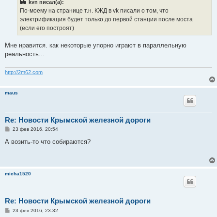
kvn писал(а):
щ
е
По-моему на странице т.н. КЖД в vk писали о том, что
н
электрификация будет только до первой станции после моста
и
е
(если его построят)
Мне нравится. как некоторые упорно играют в параллельную
реальность...
http://2m62.com
maus
Re: Новости Крымской железной дороги
С
23 фев 2016, 20:54
о
о
А возить-то что собираются?
б
щ
е
н
и
micha1520
е
Re: Новости Крымской железной дороги
С
23 фев 2016, 23:32
о