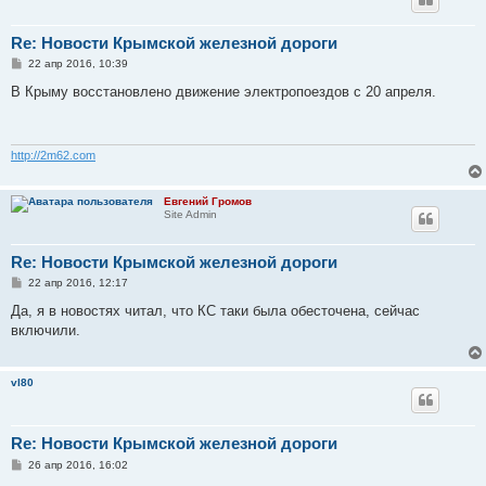
Re: Новости Крымской железной дороги
С
22 апр 2016, 10:39
о
о
В Крыму восстановлено движение электропоездов с 20 апреля.
б
щ
е
н
и
http://2m62.com
е
Евгений Громов
Site Admin
Re: Новости Крымской железной дороги
С
22 апр 2016, 12:17
о
о
Да, я в новостях читал, что КС таки была обесточена, сейчас
б
включили.
щ
е
н
и
vl80
е
Re: Новости Крымской железной дороги
С
26 апр 2016, 16:02
о