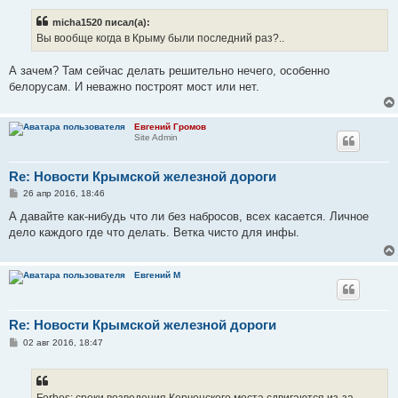
о
б
micha1520 писал(а):
щ
е
Вы вообще когда в Крыму были последний раз?..
н
и
е
А зачем? Там сейчас делать решительно нечего, особенно
белорусам. И неважно построят мост или нет.
Евгений Громов
Site Admin
Re: Новости Крымской железной дороги
С
26 апр 2016, 18:46
о
о
А давайте как-нибудь что ли без набросов, всех касается. Личное
б
дело каждого где что делать. Ветка чисто для инфы.
щ
е
н
и
Евгений М
е
Re: Новости Крымской железной дороги
С
02 авг 2016, 18:47
о
о
б
щ
е
Forbes: сроки возведения Керченского моста сдвигаются из-за