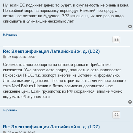
Ну, если ЕС подкинет денег, то будет, и окупаемость не очень важна.
По крайней мере на переменку переведут Рижский пригород, а
остальное оставят на будущее. ЭР2 изношены, их все равно надо
списывать в ближайшие несколько лет.
М.Иванов
Re: Электрификация Латвийской ж. д. (LDZ)
С
05 мар 2016, 20:30
о
о
Стоимость электроэнергии на оптовом рынке в Прибалтике
б
снижается. Уже второе лето подряд полностью останавливается
щ
е
Псковская ГРЭС, т.к. экспорт энергии из Эстонии и, формально,
н
Латвии выходит дешевле. После строительства линии постоянного
и
е
тока Nord Balt из Швеции в Литву возможно дополнительное
снижение цен.. Если грузопоток из РФ сохранится, вполне можно
подумать об окупаемости.
supermax
Re: Электрификация Латвийской ж. д. (LDZ)
С
05 мар 2016, 20:47