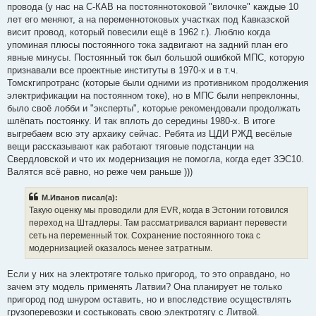
провода (у нас на С-КАВ на постояннотоковой "вилочке" каждые 10
лет его меняют, а на переменнотоковых участках под Кавказской
висит провод, который повесили ещё в 1962 г.). Люблю когда
упоминая плюсы постоянного тока задвигают на задний план его
явные минусы. Постоянный ток был большой ошибкой МПС, которую
признавали все проектные институты в 1970-х и в т.ч.
Томскгипротранс (которые были одними из противником продолжения
электрификации на постоянном токе), но в МПС были непреклонны,
было своё лобби и "эксперты", которые рекомендовали продолжать
шлёпать постоянку. И так вплоть до середины 1980-х. В итоге
выгребаем всю эту архаику сейчас. Ребята из ЦДИ РЖД весёлые
вещи рассказывают как работают тяговые подстанции на
Свердловской и что их модернизация не помогла, когда едет 3ЭС10.
Валятся всё равно, но реже чем раньше )))
М.Иванов писал(а):
Такую оценку мы проводили для EVR, когда в Эстонии готовился
переход на Штадлеры. Там рассматривался вариант перевести
сеть на переменный ток. Сохранение постоянного тока с
модернизацией оказалось менее затратным.
Если у них на электротяге только пригород, то это оправдано, но
зачем эту модель применять Латвии? Она планирует не только
пригород под шнуром оставить, но и впоследствие осуществлять
грузоперевозки и состыковать свою электротягу с Литвой.