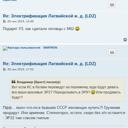
Re: Электрификация Латвийской ж. д. (LDZ)
С
26 сен 2015, 14:46
о
о
Подарят УЗ, как сделали литовцы с М62
б
щ
е
н
и
SMATRON
е
Re: Электрификация Латвийской ж. д. (LDZ)
С
26 сен 2015, 17:52
о
о
б
Владимир [Брест] писал(а):
щ
е
Вот если КС в Латвии переведут на переменку, куда будут девать
н
все ваши красивые ЭР2? Переделывать в ЭР9?
Или продавать
и
е
будут?
Пфф... мало что-ли в бывшем СССР желающих купить?! Грузинам
продадут. Или армянам. Степногорск, кстати, скоро без э/п останется
- ЭР22 там совсем гнилые.