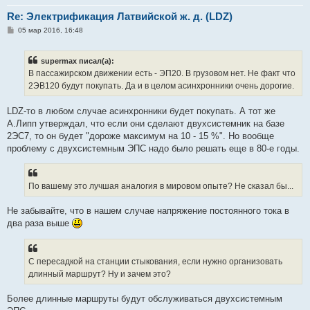
Re: Электрификация Латвийской ж. д. (LDZ)
С
05 мар 2016, 16:48
о
о
б
supermax писал(а):
щ
е
В пассажирском движении есть - ЭП20. В грузовом нет. Не факт что
н
2ЭВ120 будут покупать. Да и в целом асинхронники очень дорогие.
и
е
LDZ-то в любом случае асинхронники будет покупать. А тот же
А.Липп утверждал, что если они сделают двухсистемник на базе
2ЭС7, то он будет "дороже максимум на 10 - 15 %". Но вообще
проблему с двухсистемным ЭПС надо было решать еще в 80-е годы.
По вашему это лучшая аналогия в мировом опыте? Не сказал бы...
Не забывайте, что в нашем случае напряжение постоянного тока в
два раза выше
С пересадкой на станции стыкования, если нужно организовать
длинный маршрут? Ну и зачем это?
Более длинные маршруты будут обслуживаться двухсистемным