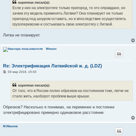
supermax писал(а):
щ
е
Если у них на электротяге только пригород, то это оправдано, но
н
зачем эту модель применять Латвии? Она планирует не только
и
е
пригород под шнуром оставить, но и впоследствие осуществлять
грузоперевозки и состыковать свою электротягу с Литвой.
Литва не планирует.
Wowan
Re: Электрификация Латвийской ж. д. (LDZ)
С
03 мар 2016, 15:03
о
о
б
supermax писал(а):
щ
е
От того, что в России полно обрезков на постоянном токе, легче не
н
стало жить, наоборот проблем выше крыши.
и
е
Обрезков? Насколько я понимаю, на переменке и постоянке
электрифицировано примерно одинаковое расстояние.
М.Иванов