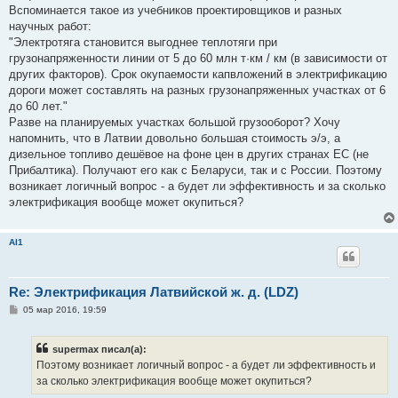
Вспоминается такое из учебников проектировщиков и разных
научных работ:
"Электротяга становится выгоднее теплотяги при
грузонапряженности линии от 5 до 60 млн т·км / км (в зависимости от
других факторов). Срок окупаемости капвложений в электрификацию
дороги может составлять на разных грузонапряженных участках от 6
до 60 лет."
Разве на планируемых участках большой грузооборот? Хочу
напомнить, что в Латвии довольно большая стоимость э/э, а
дизельное топливо дешёвое на фоне цен в других странах ЕС (не
Прибалтика). Получают его как с Беларуси, так и с России. Поэтому
возникает логичный вопрос - а будет ли эффективность и за сколько
электрификация вообще может окупиться?
Al1
Re: Электрификация Латвийской ж. д. (LDZ)
С
05 мар 2016, 19:59
о
о
б
supermax писал(а):
щ
е
Поэтому возникает логичный вопрос - а будет ли эффективность и
н
за сколько электрификация вообще может окупиться?
и
е