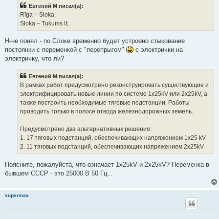
б
Евгений М писал(а):
щ
е
Rīga – Sloka;
н
Sloka – Tukums II;
и
е
Н-не понял - по Слоке временно будет устроено стыкование
постоянки с переменкой с "перепрыгом"
с электрички на
электричку, что ли?
Евгений М писал(а):
В рамках работ предусмотрено реконструировать существующие и
электрифицировать новые линии по системе 1x25kV или 2x25kV, а
также построить необходимые тяговые подстанции. Работы
проводить только в полосе отвода железнодорожных земель.
Предусмотрено два альтернативных решения:
1. 17 тяговых подстанций, обеспечивающих напряжением 1х25 kV
2. 11 тяговых подстанций, обеспечивающих напряжением 2x25kV
Поясните, пожалуйста, что означает 1x25kV и 2x25kV? Переменка в
бывшем СССР - это 25000 В 50 Гц...
supermax