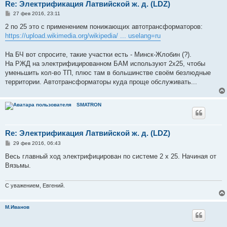
Re: Электрификация Латвийской ж. д. (LDZ)
С
27 фев 2016, 23:11
о
о
2 по 25 это с применением понижающих автотрансформаторов:
б
https://upload.wikimedia.org/wikipedia/ ... uselang=ru
щ
е
н
На БЧ вот спросите, такие участки есть - Минск-Жлобин (?).
и
е
На РЖД на электрифицированном БАМ используют 2х25, чтобы
уменьшить кол-во ТП, плюс там в большинстве своём безлюдные
территории. Автотрансформаторы куда проще обслуживать...
SMATRON
Re: Электрификация Латвийской ж. д. (LDZ)
С
29 фев 2016, 06:43
о
о
Весь главный ход электрифицирован по системе 2 х 25. Начиная от
б
Вязьмы.
щ
е
н
и
С уважением, Евгений.
е
М.Иванов