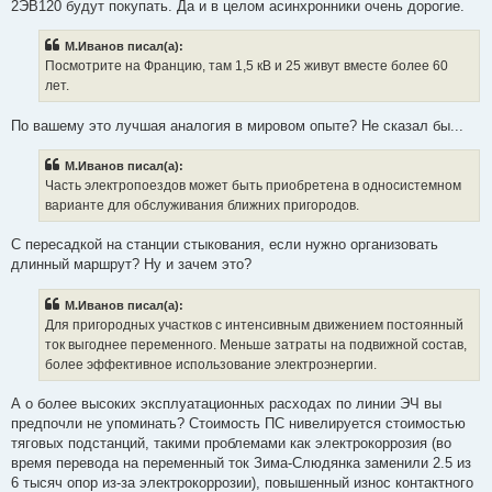
2ЭВ120 будут покупать. Да и в целом асинхронники очень дорогие.
М.Иванов писал(а):
Посмотрите на Францию, там 1,5 кВ и 25 живут вместе более 60
лет.
По вашему это лучшая аналогия в мировом опыте? Не сказал бы...
М.Иванов писал(а):
Часть электропоездов может быть приобретена в односистемном
варианте для обслуживания ближних пригородов.
С пересадкой на станции стыкования, если нужно организовать
длинный маршрут? Ну и зачем это?
М.Иванов писал(а):
Для пригородных участков с интенсивным движением постоянный
ток выгоднее переменного. Меньше затраты на подвижной состав,
более эффективное использование электроэнергии.
А о более высоких эксплуатационных расходах по линии ЭЧ вы
предпочли не упоминать? Стоимость ПС нивелируется стоимостью
тяговых подстанций, такими проблемами как электрокоррозия (во
время перевода на переменный ток Зима-Слюдянка заменили 2.5 из
6 тысяч опор из-за электрокоррозии), повышенный износ контактного