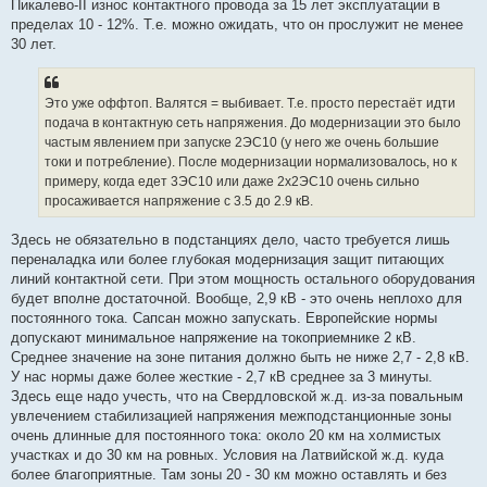
Пикалево-II износ контактного провода за 15 лет эксплуатации в
пределах 10 - 12%. Т.е. можно ожидать, что он прослужит не менее
30 лет.
Это уже оффтоп. Валятся = выбивает. Т.е. просто перестаёт идти
подача в контактную сеть напряжения. До модернизации это было
частым явлением при запуске 2ЭС10 (у него же очень большие
токи и потребление). После модернизации нормализовалось, но к
примеру, когда едет 3ЭС10 или даже 2х2ЭС10 очень сильно
просаживается напряжение с 3.5 до 2.9 кВ.
Здесь не обязательно в подстанциях дело, часто требуется лишь
переналадка или более глубокая модернизация защит питающих
линий контактной сети. При этом мощность остального оборудования
будет вполне достаточной. Вообще, 2,9 кВ - это очень неплохо для
постоянного тока. Сапсан можно запускать. Европейские нормы
допускают минимальное напряжение на токоприемнике 2 кВ.
Среднее значение на зоне питания должно быть не ниже 2,7 - 2,8 кВ.
У нас нормы даже более жесткие - 2,7 кВ среднее за 3 минуты.
Здесь еще надо учесть, что на Свердловской ж.д. из-за повальным
увлечением стабилизацией напряжения межподстанционные зоны
очень длинные для постоянного тока: около 20 км на холмистых
участках и до 30 км на ровных. Условия на Латвийской ж.д. куда
более благоприятные. Там зоны 20 - 30 км можно оставлять и без