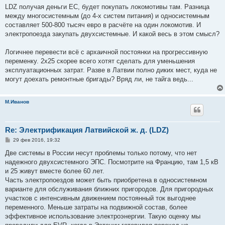
LDZ получая деньги ЕС, будет покупать локомотивы там. Разница
между многосистемным (до 4-х систем питания) и односистемным
составляет 500-800 тысяч евро в расчёте на один локомотив. И
электропоезда закупать двухсистемные. И какой весь в этом смысл?
Логичнее перевести всё с архаичной постоянки на прогрессивную
переменку. 2х25 скорее всего хотят сделать для уменьшения
эксплуатационных затрат. Разве в Латвии полно диких мест, куда не
могут доехать ремонтные бригады? Вряд ли, не тайга ведь...
М.Иванов
Re: Электрификация Латвийской ж. д. (LDZ)
С
29 фев 2016, 19:32
о
о
Две системы в России несут проблемы только потому, что нет
б
надежного двухсистемного ЭПС. Посмотрите на Францию, там 1,5 кВ
щ
е
и 25 живут вместе более 60 лет.
н
Часть электропоездов может быть приобретена в односистемном
и
е
варианте для обслуживания ближних пригородов. Для пригородных
участков с интенсивным движением постоянный ток выгоднее
переменного. Меньше затраты на подвижной состав, более
эффективное использование электроэнергии. Такую оценку мы