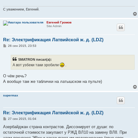
е
н
и
С уважением, Евгений.
е
Евгений Громов
Site Admin
Re: Электрификация Латвийской ж. д. (LDZ)
С
26 сен 2015, 23:53
о
о
б
SMATRON писал(а):
щ
е
А вот узбеки таки зробили
.
н
и
е
О чём речь?
А вообще там же таблички на латышском на пульте)
supermax
Re: Электрификация Латвийской ж. д. (LDZ)
С
27 сен 2015, 01:04
о
о
Азербайджан страна контрастов. Диссонирует от души: по
б
остаточной стоимости закупают у РЖД ВЛ10 на замену ВЛ8. При
щ
е
этом покупают ЭРки и заказывают им модернизацию (явно срок