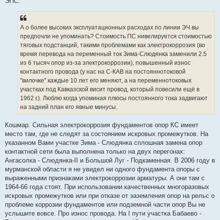
ЭПС.
А о более высоких эксплуатационных расходах по линии ЭЧ вы
предпочли не упоминать? Стоимость ПС нивелируется стоимостью
тяговых подстанций, такими проблемами как электрокоррозия (во
время перевода на переменный ток Зима-Слюдянка заменили 2.5
из 6 тысяч опор из-за электрокоррозии), повышенный износ
контактного провода (у нас на С-КАВ на постояннотоковой
"вилочке" каждые 10 лет его меняют, а на переменнотоковых
участках под Кавказской висит провод, который повесили ещё в
1962 г.). Люблю когда упоминая плюсы постоянного тока задвигают
на задний план его явные минусы.
Кошмар. Сильная электрокоррозия фундаментов опор КС имеет
место там, где не следят за состоянием искровых промежутков. На
указанном Вами участке Зима - Слюдянка сплошная замена опор
контактной сети была выполнена только на двух перегонах:
Ангасолка - Слюдянка-II и Большой Луг - Подкаменная. В 2006 году в
мурманской области я не увидел ни одного фундамента опоры с
выраженными признаками электрокоррозии арматуры. А они там с
1964-66 года стоят. При использовании качественных многоразовых
искровых промежутков или при отказе от заземления опор на рельс о
проблеме коррозии фундаментов или подземной части опор Вы не
услышите вовсе. Про износ провода. На I пути участка Бабаево -