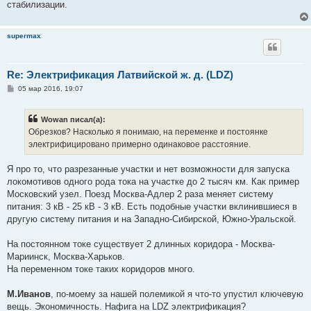
стабилизации.
supermax
Re: Электрификация Латвийской ж. д. (LDZ)
С
05 мар 2016, 19:07
о
о
б
Wowan писал(а):
щ
е
Обрезков? Насколько я понимаю, на переменке и постоянке
н
электрифицировано примерно одинаковое расстояние.
и
е
Я про то, что разрезанные участки и нет возможности для запуска
локомотивов одного рода тока на участке до 2 тысяч км. Как пример
Московский узел. Поезд Москва-Адлер 2 раза меняет систему
питания: 3 кВ - 25 кВ - 3 кВ. Есть подобные участки вклинившиеся в
другую систему питания и на Западно-Сибирской, Южно-Уральской.
На постоянном токе существует 2 длинных коридора - Москва-
Мариинск, Москва-Харьков.
На переменном токе таких коридоров много.
М.Иванов
, по-моему за нашей полемикой я что-то упустил ключевую
вещь. Экономичность. Нафига на LDZ электрификация?