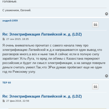
головные.
С уважением, Евгений.
андрей-1959
Re: Электрификация Латвийской ж. д. (LDZ)
С
27 сен 2015, 18:35
о
о
Я очень внимательно прочитал с самого начала тему про
б
электрификацию Латвийской ж.д.и напрашивается один вывод,что
щ
е
разговоров много,а воз и ныне там.А сейчас если в полную силу
н
заработает Усть-Луга, то вряд ли об'емы с Казахстана перекроют
и
е
российские,и будет ли смысл электрификации, а на западе поверьте
деньги считать умеют.Так,что ЭРки думаю пробегают еще не один
год по Рижскому узлу.
TEP 60
Re: Электрификация Латвийской ж. д. (LDZ)
С
27 фев 2016, 22:56
о
о