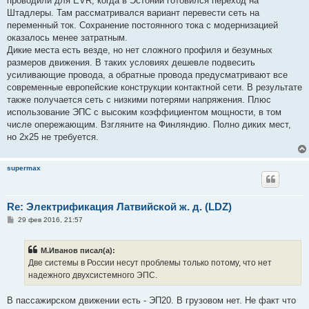
проводили для EVR, когда в Эстонии готовился переход на
Штадлеры. Там рассматривался вариант перевести сеть на
переменный ток. Сохранение постоянного тока с модернизацией
оказалось менее затратным.
Дикие места есть везде, но нет сложного профиля и безумных
размеров движения. В таких условиях дешевле подвесить
усиливающие провода, а обратные провода предусматривают все
современные европейские конструкции контактной сети. В результате
также получается сеть с низкими потерями напряжения. Плюс
использование ЭПС с высоким коэффициентом мощности, в том
числе опережающим. Взгляните на Финляндию. Полно диких мест,
но 2х25 не требуется.
supermax
Re: Электрификация Латвийской ж. д. (LDZ)
С
29 фев 2016, 21:57
о
о
б
М.Иванов писал(а):
щ
е
Две системы в России несут проблемы только потому, что нет
н
надежного двухсистемного ЭПС.
и
е
В пассажирском движении есть - ЭП20. В грузовом нет. Не факт что