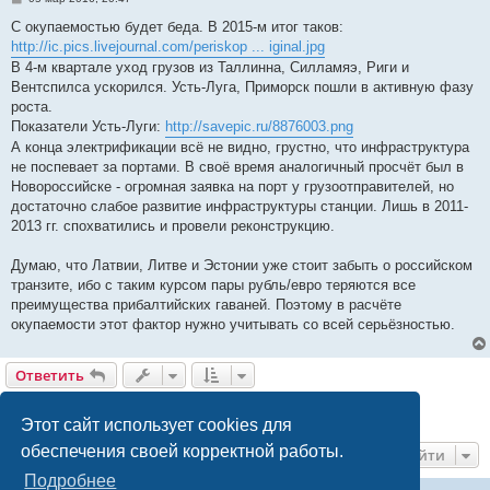
о
о
С окупаемостью будет беда. В 2015-м итог таков:
б
http://ic.pics.livejournal.com/periskop ... iginal.jpg
щ
е
В 4-м квартале уход грузов из Таллинна, Силламяэ, Риги и
н
Вентспилса ускорился. Усть-Луга, Приморск пошли в активную фазу
и
е
роста.
Показатели Усть-Луги:
http://savepic.ru/8876003.png
А конца электрификации всё не видно, грустно, что инфраструктура
не поспевает за портами. В своё время аналогичный просчёт был в
Новороссийске - огромная заявка на порт у грузоотправителей, но
достаточно слабое развитие инфраструктуры станции. Лишь в 2011-
2013 гг. спохватились и провели реконструкцию.
Думаю, что Латвии, Литве и Эстонии уже стоит забыть о российском
транзите, ибо с таким курсом пары рубль/евро теряются все
преимущества прибалтийских гаваней. Поэтому в расчёте
окупаемости этот фактор нужно учитывать со всей серьёзностью.
Ответить
1
2
3
4
5
Пред.
След.
104 сообщения
Этот сайт использует cookies для
обеспечения своей корректной работы.
Перейти
Подробнее