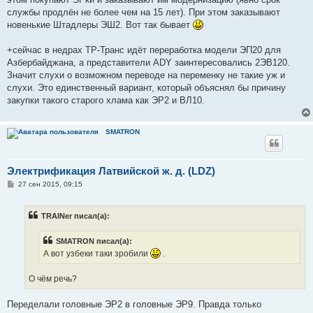
н
службы продлён не более чем на 15 лет). При этом заказывают
и
е
новенькие Штадлеры ЭШ2. Вот так бывает
+сейчас в недрах ТР-Транс идёт переработка модели ЭП20 для
Азбербайджана, а представители ADY заинтересовались 2ЭВ120.
Значит слухи о возможном переводе на переменку не такие уж и
слухи. Это единственный вариант, который объяснял бы причину
закупки такого старого хлама как ЭР2 и ВЛ10.
SMATRON
Электрификация Латвийской ж. д. (LDZ)
С
27 сен 2015, 09:15
о
о
б
TRAINer писал(а):
щ
е
н
SMATRON писал(а):
и
е
А вот узбеки таки зробили
.
О чём речь?
Переделали головные ЭР2 в головные ЭР9. Правда только