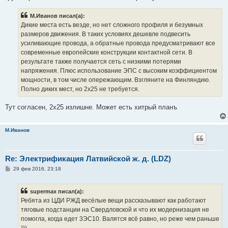
М.Иванов писал(а):
Дикие места есть везде, но нет сложного профиля и безумных
размеров движения. В таких условиях дешевле подвесить
усиливающие провода, а обратные провода предусматривают все
современные европейские конструкции контактной сети. В
результате также получается сеть с низкими потерями
напряжения. Плюс использование ЭПС с высоким коэффициентом
мощности, в том числе опережающим. Взгляните на Финляндию.
Полно диких мест, но 2х25 не требуется.
Тут согласен, 2х25 излишне. Может есть хитрый планъ
М.Иванов
Re: Электрификация Латвийской ж. д. (LDZ)
С
29 фев 2016, 23:18
о
о
б
supermax писал(а):
щ
е
Ребята из ЦДИ РЖД весёлые вещи рассказывают как работают
н
тяговые подстанции на Свердловской и что их модернизация не
и
е
помогла, когда едет 3ЭС10. Валятся всё равно, но реже чем раньше