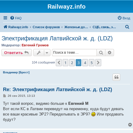
Railwayz.info
FAQ
Вход
П
Railwayz.info
Список форумов
Железные дороги
СЦБ, связь, электроснабжение, путь
о
Электрификация Латвийской ж. д. (LDZ)
и
Модератор:
Евгений Громов
с
Поиск
Расширен
Ответить
к
1
2
3
4
5
Пред.
След.
104 сообщения
Владимир [Брест]
Re: Электрификация Латвийской ж. д. (LDZ)
С
26 сен 2015, 13:13
о
о
Тут такой вопрос, видимо больше к
Евгений М
б
Вот если КС в Латвии переведут на переменку, куда будут девать
щ
е
все ваши красивые ЭР2? Переделывать в ЭР9?
Или продавать
н
будут?
и
е
supermax