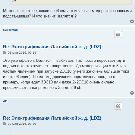
)))
Можно конкретнее, какие проблемы отмечены с модернизированными
подстанциями? И что значит "валятся"?
supermax
Re: Электрификация Латвийской ж. д. (LDZ)
С
01 мар 2016, 00:14
о
о
Это уже оффтоп. Валятся = выбивает. Т.е. просто перестаёт идти
б
подача в контактную сеть напряжения. До модернизации это было
щ
е
частым явлением при запуске 2ЭС10 (у него же очень большие токи
н
и потребление). После модернизации нормализовалось, но к
и
е
примеру, когда едет 3ЭС10 или даже 2х2ЭС10 очень сильно
просаживается напряжение с 3.5 до 2.9 кВ.
Al1
Re: Электрификация Латвийской ж. д. (LDZ)
С
02 мар 2016, 09:29
о
о
б