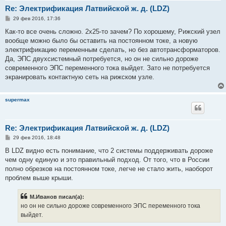
Re: Электрификация Латвийской ж. д. (LDZ)
С
29 фев 2016, 17:36
о
о
Как-то все очень сложно. 2х25-то зачем? По хорошему, Рижский узел
б
вообще можно было бы оставить на постоянном токе, а новую
щ
е
электрификацию переменным сделать, но без автотрансформаторов.
н
Да, ЭПС двухсистемный потребуется, но он не сильно дороже
и
е
современного ЭПС переменного тока выйдет. Зато не потребуется
экранировать контактную сеть на рижском узле.
supermax
Re: Электрификация Латвийской ж. д. (LDZ)
С
29 фев 2016, 18:48
о
о
В LDZ видно есть понимание, что 2 системы поддерживать дороже
б
чем одну единую и это правильный подход. От того, что в России
щ
е
полно обрезков на постоянном токе, легче не стало жить, наоборот
н
проблем выше крыши.
и
е
М.Иванов писал(а):
но он не сильно дороже современного ЭПС переменного тока
выйдет.