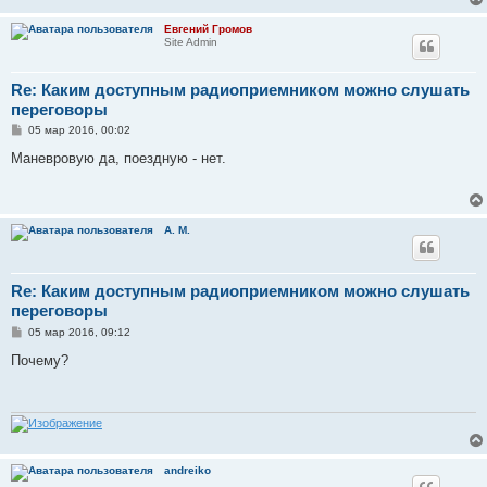
и
е
Евгений Громов
Site Admin
Re: Каким доступным радиоприемником можно слушать
переговоры
С
05 мар 2016, 00:02
о
о
Маневровую да, поездную - нет.
б
щ
е
н
и
А. М.
е
Re: Каким доступным радиоприемником можно слушать
переговоры
С
05 мар 2016, 09:12
о
о
Почему?
б
щ
е
н
и
е
andreiko