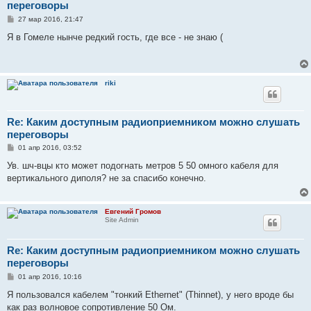
переговоры
С
27 мар 2016, 21:47
о
о
Я в Гомеле нынче редкий гость, где все - не знаю (
б
щ
е
н
и
riki
е
Re: Каким доступным радиоприемником можно слушать
переговоры
С
01 апр 2016, 03:52
о
о
Ув. шч-вцы кто может подогнать метров 5 50 омного кабеля для
б
вертикального диполя? не за спасибо конечно.
щ
е
н
и
Евгений Громов
е
Site Admin
Re: Каким доступным радиоприемником можно слушать
переговоры
С
01 апр 2016, 10:16
о
о
Я пользовался кабелем "тонкий Ethernet" (Thinnet), у него вроде бы
б
как раз волновое сопротивление 50 Ом.
щ