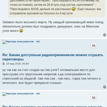
(дословность не гарантирую): "Проследовать М159 (по-моему, он,
точно не помню), затем на 28-й путь под состав, сцепляемся" -
"Проследовать М159, дальше не расслышал
". Ещё слышал, как
отправляли грузовой на Лососно по 4-му пути.
Забавно было восьмого марта. Ну каждый проезжающий мимо поезд
обязательно должен был поздравить дежурную, коих на Минском
узле много
riki
Re: Каким доступным радиоприемником можно слушать
переговоры
С
18 мар 2016, 00:49
о
о
ну так как на счет сходки на гом.узле? оптимальное место для
б
прослушки это треугольник напротив з-да электрокабеля по
щ
е
советскоой за общагой. там гом.сев., гом.пасс. горка гом.четного и
н
нечетного. все будет прекрасно слышно.
и
е
riki
Re: Каким доступным радиоприемником можно слушать