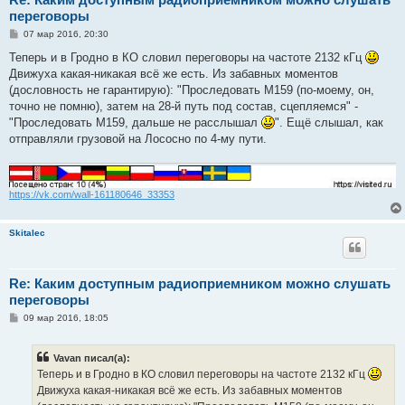
переговоры
С
07 мар 2016, 20:30
о
о
Теперь и в Гродно в КО словил переговоры на частоте 2132 кГц
б
Движуха какая-никакая всё же есть. Из забавных моментов
щ
е
(дословность не гарантирую): "Проследовать М159 (по-моему, он,
н
точно не помню), затем на 28-й путь под состав, сцепляемся" -
и
е
"Проследовать М159, дальше не расслышал
". Ещё слышал, как
отправляли грузовой на Лососно по 4-му пути.
https://vk.com/wall-161180646_33353
Skitalec
Re: Каким доступным радиоприемником можно слушать
переговоры
С
09 мар 2016, 18:05
о
о
б
Vavan писал(а):
щ
е
Теперь и в Гродно в КО словил переговоры на частоте 2132 кГц
н
Движуха какая-никакая всё же есть. Из забавных моментов
и
е