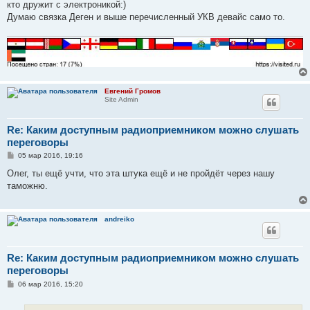
кто дружит с электроникой:)
Думаю связка Деген и выше перечисленный УКВ девайс само то.
Евгений Громов
Site Admin
Re: Каким доступным радиоприемником можно слушать
переговоры
С
05 мар 2016, 19:16
о
о
Олег, ты ещё учти, что эта штука ещё и не пройдёт через нашу
б
таможню.
щ
е
н
и
andreiko
е
Re: Каким доступным радиоприемником можно слушать
переговоры
С
06 мар 2016, 15:20
о
о
б