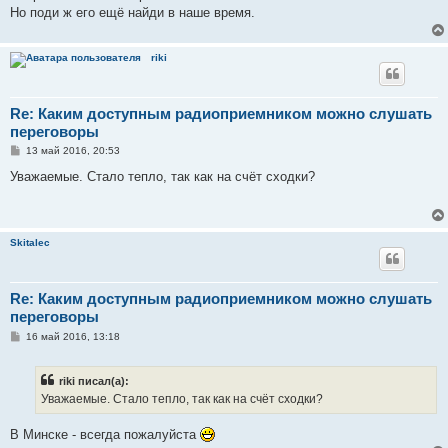
е
Но поди ж его ещё найди в наше время.
н
и
е
riki
Re: Каким доступным радиоприемником можно слушать
переговоры
С
13 май 2016, 20:53
о
о
Уважаемые. Стало тепло, так как на счёт сходки?
б
щ
е
н
и
Skitalec
е
Re: Каким доступным радиоприемником можно слушать
переговоры
С
16 май 2016, 13:18
о
о
б
riki писал(а):
щ
е
Уважаемые. Стало тепло, так как на счёт сходки?
н
и
е
В Минске - всегда пожалуйста