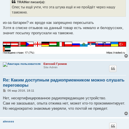
TRAINer писал(а):
щ
е
Олег, ты ещё учти, что эта штука ещё и не пройдёт через нашу
н
таможню.
и
е
из-за батареи? их вроде как запрещено пересылать
Хотя в списке отзывов на данный товар есть немало и белорусских,
значит посылку пропускали на таможне.
Евгений Громов
Site Admin
Re: Каким доступным радиоприемником можно слушать
переговоры
С
06 мар 2016, 18:11
о
о
Нет, несертифицированное радиопередающее устройство.
б
Сам не заказывал, опыта отжима нет, может кто-то прокомментирует.
щ
е
Но неоднократно знакомые уверяли, что почтой не приедет.
н
и
е
alessss