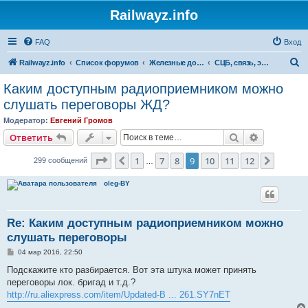
Railwayz.info
FAQ
Вход
П
Railwayz.info
Список форумов
Железные дороги
СЦБ, связь, электроснабжение, путь
о
Каким доступным радиоприемником можно
и
слушать переговоры ЖД?
с
Модератор:
Евгений Громов
к
Поиск
Расширен
Ответить
Страница
9
из
12
1
7
8
9
10
11
12
Пред.
След.
299 сообщений
…
oleg-BY
Re: Каким доступным радиоприемником можно
слушать переговоры
С
04 мар 2016, 22:50
о
о
Подскажите кто разбирается. Вот эта штука может принять
б
переговоры лок. бригад и т.д.?
щ
е
http://ru.aliexpress.com/item/Updated-B ... 261.SY7nET
н