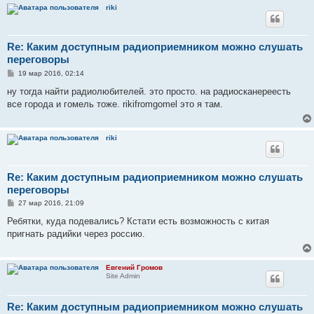
riki
Re: Каким доступным радиоприемником можно слушать
переговоры
С
19 мар 2016, 02:14
о
о
ну тогда найти радиолюбителей. это просто. на радиосканереесть
б
все города и гомель тоже. rikifromgomel это я там.
щ
е
н
и
riki
е
Re: Каким доступным радиоприемником можно слушать
переговоры
С
27 мар 2016, 21:09
о
о
Ребятки, куда подевались? Кстати есть возможность с китая
б
пригнать радийки через россию.
щ
е
н
и
Евгений Громов
е
Site Admin
Re: Каким доступным радиоприемником можно слушать