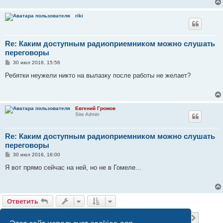
riki
Re: Каким доступным радиоприемником можно слушать
переговоры
С
30 июл 2016, 15:56
о
о
Ребятки неужели никто на вылазку после работы не желает?
б
щ
е
н
и
Евгений Громов
е
Site Admin
Re: Каким доступным радиоприемником можно слушать
переговоры
С
30 июл 2016, 16:00
о
о
Я вот прямо сейчас на ней, но не в Гомеле...
б
щ
е
н
и
Ответить
е
Страница
9
из
12
1
7
8
9
10
11
12
Пред.
След.
299 сообщений
…