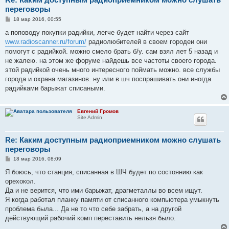
переговоры
С
18 мар 2016, 00:55
о
о
а поповоду покупки радийки, легче будет найти через сайт
б
www.radioscanner.ru/forum/
радиолюбителей в своем городеи они
щ
е
помогут с радийкой. можно смело брать б/у. сам взял лет 5 назад и
н
не жалею. на этом же форуме найдешь все частоты своего города.
и
е
этой радийкой очень много интересного поймать можно. все службы
города и охрана магазинов. ну или в шч поспрашивать они иногда
радийками барыжат списаными.
Евгений Громов
Site Admin
Re: Каким доступным радиоприемником можно слушать
переговоры
С
18 мар 2016, 08:09
о
о
Я боюсь, что станция, списанная в ШЧ будет по состоянию как
б
орехокол.
щ
е
Да и не верится, что ими барыжат, драгметаллы во всем ищут.
н
Я когда работал планку памяти от списанного компьютера умыкнуть
и
е
проблема была... Да не то что себе забрать, а на другой
действующий рабочий комп переставить нельзя было.