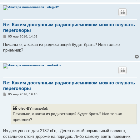
oleg-BY
Re: Каким доступным радиоприемником можно слушать
переговоры
С
05 мар 2016, 14:01
о
о
Печально, а какая из радиостанций будет брать? Или только
б
приемник?
щ
е
н
и
andreiko
е
Re: Каким доступным радиоприемником можно слушать
переговоры
С
05 мар 2016, 19:10
о
о
б
oleg-BY писал(а):
щ
е
Печально, а какая из радиостанций будет брать? Или только
н
приемник?
и
е
Из доступного для 2132 кГц - Деген самый нормальный вариант,
остальное стоит дороже на порядок. Либо самому ваять приемник,