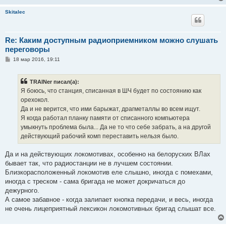
Skitalec
Re: Каким доступным радиоприемником можно слушать
переговоры
С
18 мар 2016, 19:11
о
о
б
TRAINer писал(а):
щ
е
Я боюсь, что станция, списанная в ШЧ будет по состоянию как
н
орехокол.
и
е
Да и не верится, что ими барыжат, драгметаллы во всем ищут.
Я когда работал планку памяти от списанного компьютера
умыкнуть проблема была... Да не то что себе забрать, а на другой
действующий рабочий комп переставить нельзя было.
Да и на действующих локомотивах, особенно на белоруских ВЛах
бывает так, что радиостанции не в лучшем состоянии.
Близкорасположенный локомотив еле слышно, иногда с помехами,
иногда с треском - сама бригада не может докричаться до
дежурного.
А самое забавное - когда залипает кнопка передачи, и весь, иногда
не очень лицеприятный лексикон локомотивных бригад слышат все.