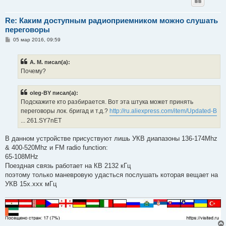
Re: Каким доступным радиоприемником можно слушать
переговоры
С
05 мар 2016, 09:59
о
о
б
А. М. писал(а):
щ
е
Почему?
н
и
е
oleg-BY писал(а):
Подскажите кто разбирается. Вот эта штука может принять
переговоры лок. бригад и т.д.?
http://ru.aliexpress.com/item/Updated-B
... 261.SY7nET
В данном устройстве присуствуют лишь УКВ диапазоны 136-174Mhz
& 400-520Mhz и FM radio function:
65-108MHz
Поездная связь работает на КВ 2132 кГц
поэтому только маневровую удасться послушать которая вещает на
УКВ 15х.ххх мГц