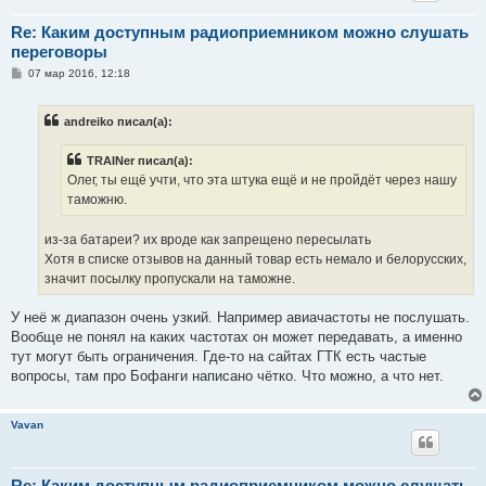
Re: Каким доступным радиоприемником можно слушать
переговоры
С
07 мар 2016, 12:18
о
о
б
andreiko писал(а):
щ
е
н
TRAINer писал(а):
и
е
Олег, ты ещё учти, что эта штука ещё и не пройдёт через нашу
таможню.
из-за батареи? их вроде как запрещено пересылать
Хотя в списке отзывов на данный товар есть немало и белорусских,
значит посылку пропускали на таможне.
У неё ж диапазон очень узкий. Например авиачастоты не послушать.
Вообще не понял на каких частотах он может передавать, а именно
тут могут быть ограничения. Где-то на сайтах ГТК есть частые
вопросы, там про Бофанги написано чётко. Что можно, а что нет.
Vavan
Re: Каким доступным радиоприемником можно слушать