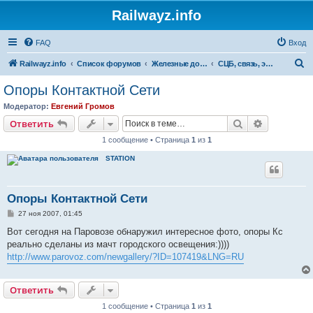
Railwayz.info
FAQ
Вход
П
Railwayz.info
Список форумов
Железные дороги
СЦБ, связь, электроснабжение, путь
о
Опоры Контактной Сети
и
Модератор:
Евгений Громов
с
Поиск
Расширен
Ответить
к
1 сообщение • Страница
1
из
1
STATION
Опоры Контактной Сети
С
27 ноя 2007, 01:45
о
о
Вот сегодня на Паровозе обнаружил интересное фото, опоры Кс
б
реально сделаны из мачт городского освещения:))))
щ
е
http://www.parovoz.com/newgallery/?ID=107419&LNG=RU
н
и
е
Ответить
1 сообщение • Страница
1
из
1