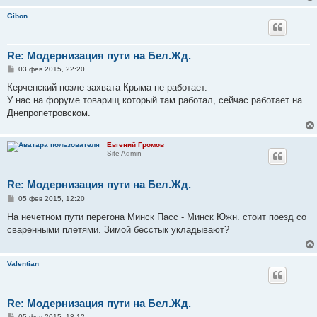
Gibon
Re: Модернизация пути на Бел.Жд.
С
03 фев 2015, 22:20
о
о
Керченский позле захвата Крыма не работает.
б
У нас на форуме товарищ который там работал, сейчас работает на
щ
е
Днепропетровском.
н
и
е
Евгений Громов
Site Admin
Re: Модернизация пути на Бел.Жд.
С
05 фев 2015, 12:20
о
о
На нечетном пути перегона Минск Пасс - Минск Южн. стоит поезд со
б
сваренными плетями. Зимой бесстык укладывают?
щ
е
н
и
Valentian
е
Re: Модернизация пути на Бел.Жд.
С
05 фев 2015, 18:12