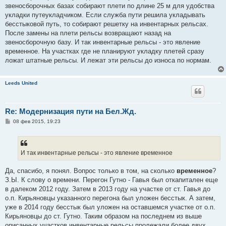
б
звеносборочных базах собирают плети по длине 25 м для удобства
щ
е
укладки путеукладчиком. Если служба пути решила укладывать
н
бесстыковой путь, то собирают решетку на инвентарных рельсах.
и
е
После замены на плети рельсы возвращают назад на
звеносборочную базу. И так инвентарные рельсы - это явление
временное. На участках где не планируют укладку плетей сразу
ложат штатные рельсы. И лежат эти рельсы до износа по нормам.
Leeds United
Re: Модернизация пути на Бел.Жд.
С
08 фев 2015, 19:23
о
о
б
щ
е
И так инвентарные рельсы - это явление временное
н
и
е
Да, спасибо, я понял. Вопрос только в том, на сколько
временное
?
З.Ы. К слову о времени. Перегон Гутно - Гавья был откапитален еще
в далеком 2012 году. Затем в 2013 году на участке от ст. Гавья до
о.п. Кирьяновцы указанного перегона был уложен бесстык. А затем,
уже в 2014 году бесстык был уложен на оставшемся участке от о.п.
Кирьяновцы до ст. Гутно. Таким образом на последнем из выше
описанных участков инвентарные рельсы пролежали более двух