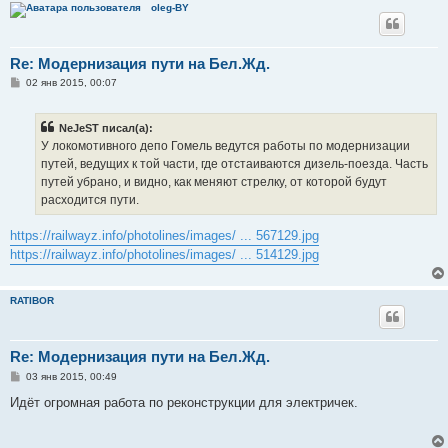
oleg-BY
Re: Модернизация пути на Бел.Жд.
С
02 янв 2015, 00:07
о
о
б
NeJeST писал(а):
щ
е
У локомотивного депо Гомель ведутся работы по модернизации
н
путей, ведущих к той части, где отстаиваются дизель-поезда. Часть
и
е
путей убрано, и видно, как меняют стрелку, от которой будут
расходится пути.
https://railwayz.info/photolines/images/ ... 567129.jpg
https://railwayz.info/photolines/images/ ... 514129.jpg
RATIBOR
Re: Модернизация пути на Бел.Жд.
С
03 янв 2015, 00:49
о
о
Идёт огромная работа по реконструкции для электричек.
б
щ
е
н