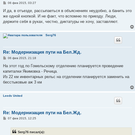
С
06 фев 2015, 03:27
о
о
И да, в отъезде, рассыпаеться в объяснениях неудобно, а банить это
б
же одной кнопкой. И не факт, что вспомню по приезду. Люди,
щ
е
держите себя в руках, честно, диктатуры не хочу, заставляют.
н
и
е
Serg76
Re: Модернизация пути на Бел.Жд.
С
06 фев 2015, 21:18
о
о
На этот год по Гомельскому отделению планируется проведение
б
капиталки Якимовка - Речица.
щ
е
Из 22 км инвентарных рельс на отделении планируется заменить на
н
бесстыковые аж 3 км
и
е
Leeds United
Re: Модернизация пути на Бел.Жд.
С
07 фев 2015, 12:25
о
о
б
Serg76 писал(а):
щ