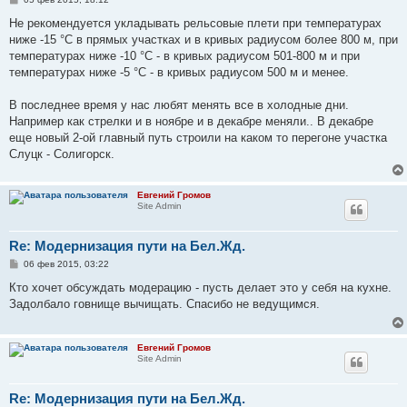
о
о
Не рекомендуется укладывать рельсовые плети при температурах
б
ниже -15 °С в прямых участках и в кривых радиусом более 800 м, при
щ
е
температурах ниже -10 °С - в кривых радиусом 501-800 м и при
н
температурах ниже -5 °С - в кривых радиусом 500 м и менее.
и
е
В последнее время у нас любят менять все в холодные дни.
Например как стрелки и в ноябре и в декабре меняли.. В декабре
еще новый 2-ой главный путь строили на каком то перегоне участка
Слуцк - Солигорск.
Евгений Громов
Site Admin
Re: Модернизация пути на Бел.Жд.
С
06 фев 2015, 03:22
о
о
Кто хочет обсуждать модерацию - пусть делает это у себя на кухне.
б
Задолбало говнище вычищать. Спасибо не ведущимся.
щ
е
н
и
Евгений Громов
е
Site Admin
Re: Модернизация пути на Бел.Жд.