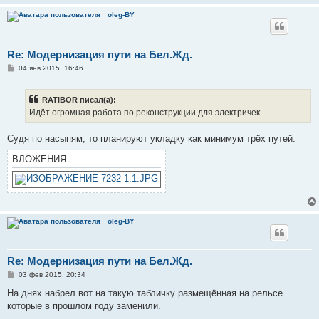
и
oleg-BY
е
Re: Модернизация пути на Бел.Жд.
С
04 янв 2015, 16:46
о
о
б
RATIBOR писал(а):
щ
е
Идёт огромная работа по реконструкции для электричек.
н
и
е
Судя по насыпям, то планируют укладку как минимум трёх путей.
ВЛОЖЕНИЯ
oleg-BY
Re: Модернизация пути на Бел.Жд.
С
03 фев 2015, 20:34
о
о
На днях набрел вот на такую табличку размещённая на рельсе
б
которые в прошлом году заменили.
щ
е