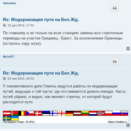
Valentian
Re: Модернизация пути на Бел.Жд.
С
22 дек 2014, 17:51
о
о
По главному и не только на всех станциях замены все стрелочные
б
переводы на участке Грицевец - Брест. За исключением Оранчицы
щ
е
(осталось пару штук).
н
и
е
NeJeST
Re: Модернизация пути на Бел.Жд.
С
02 янв 2015, 00:01
о
о
У локомотивного депо Гомель ведутся работы по модернизации
б
путей, ведущих к той части, где отстаиваются дизель-поезда. Часть
щ
е
путей убрано, и видно, как меняют стрелку, от которой будут
н
расходится пути.
и
е