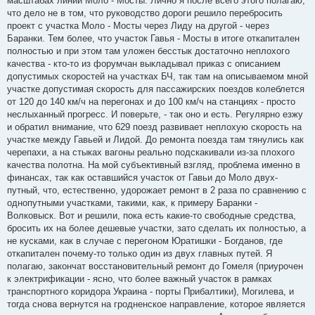
масштабах линии Моло - Мосты. Лично я после всего этого полагаю,
что дело не в том, что руководство дороги решило перебросить
проект с участка Моло - Мосты через Лиду на другой - через
Баранки. Тем более, что участок Гавья - Мосты в итоге откапитален
полностью и при этом там уложен бесстык достаточно неплохого
качества - кто-то из форумчан выкладывал приказ с описанием
допустимых скоростей на участках БЧ, так там на описываемом мной
участке допустимая скорость для пассажирских поездов колеблется
от 120 до 140 км/ч на перегонах и до 100 км/ч на станциях - просто
неслыханный прогресс. И поверьте, - так оно и есть. Регулярно езжу
и обратил внимание, что 629 поезд развивает неплохую скорость на
участке между Гавьей и Лидой. До ремонта поезда там тянулись как
черепахи, а на стыках вагоны реально подскакивали из-за плохого
качества полотна. На мой субъективный взгляд, проблема именно в
финансах, так как оставшийся участок от Гавьи до Моло двух-
путный, что, естественно, удорожает ремонт в 2 раза по сравнению с
однопутными участками, такими, как, к примеру Баранки -
Волковыск. Вот и решили, пока есть какие-то свободные средства,
бросить их на более дешевые участки, зато сделать их полностью, а
не кусками, как в случае с перегоном Юратишки - Богданов, где
откапитален почему-то только один из двух главных путей. Я
полагаю, закончат восстановительный ремонт до Гомеля (приурочен
к электрификации - ясно, что более важный участок в рамках
транспортного коридора Украина - порты Прибалтики), Могилева, и
тогда снова вернутся на гродненское направление, которое является