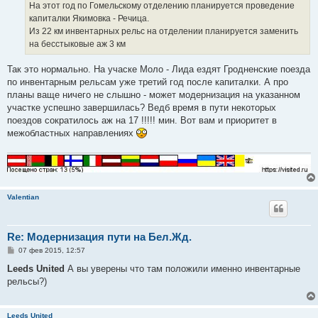
е
На этот год по Гомельскому отделению планируется проведение
н
капиталки Якимовка - Речица.
и
е
Из 22 км инвентарных рельс на отделении планируется заменить
на бесстыковые аж 3 км
Так это нормально. На учаске Моло - Лида ездят Гродненские поезда
по инвентарным рельсам уже третий год после капиталки. А про
планы ваще ничего не слышно - может модернизация на указанном
участке успешно завершилась? Ведб время в пути некоторых
поездов сократилось аж на 17 !!!!! мин. Вот вам и приоритет в
межобластных направлениях
Valentian
Re: Модернизация пути на Бел.Жд.
С
07 фев 2015, 12:57
о
о
Leeds United
А вы уверены что там положили именно инвентарные
б
рельсы?)
щ
е
н
и
Leeds United
е