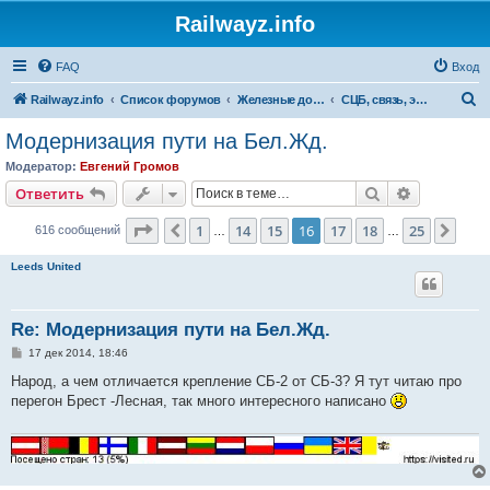
Railwayz.info
FAQ
Вход
П
Railwayz.info
Список форумов
Железные дороги
СЦБ, связь, электроснабжение, путь
о
Модернизация пути на Бел.Жд.
и
Модератор:
Евгений Громов
с
Поиск
Расширен
Ответить
к
Страница
16
из
25
1
14
15
16
17
18
25
Пред.
След
616 сообщений
…
…
Leeds United
Re: Модернизация пути на Бел.Жд.
С
17 дек 2014, 18:46
о
о
Народ, а чем отличается крепление СБ-2 от СБ-3? Я тут читаю про
б
перегон Брест -Лесная, так много интересного написано
щ
е
н
и
е