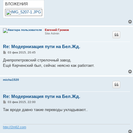
н
ВЛОЖЕНИЯ
и
е
Евгений Громов
Site Admin
Re: Модернизация пути на Бел.Жд.
С
03 фев 2015, 20:45
о
о
Днепропетровский стрелочный завод.
б
Ещё Керченский был, сейчас неясно как работает.
щ
е
н
и
micha1520
е
Re: Модернизация пути на Бел.Жд.
С
03 фев 2015, 22:00
о
о
Так вроде давно такие переводы укладывают..
б
щ
е
н
и
http://2m62.com
е