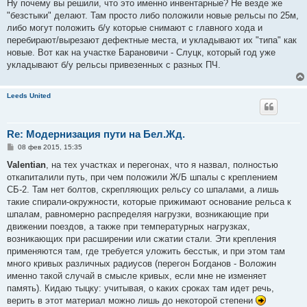
о
Ну почему вы решили, что это именно инвентарные? Не везде же
б
"безстыки" делают. Там просто либо положили новые рельсы по 25м,
щ
е
либо могут положить б/у которые снимают с главного хода и
н
перебирают/вырезают дефектные места, и укладывают их "типа" как
и
е
новые. Вот как на участке Барановичи - Слуцк, который год уже
укладывают б/у рельсы привезенных с разных ПЧ.
Leeds United
Re: Модернизация пути на Бел.Жд.
С
08 фев 2015, 15:35
о
о
Valentian
, на тех участках и перегонах, что я назвал, полностью
б
откапиталили путь, при чем положили Ж/Б шпалы с креплением
щ
е
СБ-2. Там нет болтов, скрепляющих рельсу со шпалами, а лишь
н
такие спирали-окружности, которые прижимают основание рельса к
и
е
шпалам, равномерно распределяя нагрузки, возникающие при
движении поездов, а также при температурных нагрузках,
возникающих при расширении или сжатии стали. Эти крепления
применяются там, где требуется уложить бесстык, и при этом там
много кривых различных радиусов (перегон Богданов - Воложин
именно такой случай в смысле кривых, если мне не изменяет
память). Кидаю тыцку: учитывая, о каких сроках там идет речь,
верить в этот материал можно лишь до некоторой степени