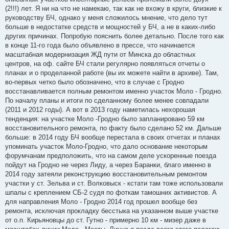
(2!!!) лет. Я ни на что не намекаю, так как не вхожу в круги, близкие к
руководству БЧ, однако у меня сложилось мнение, что дело тут
больше в недостатке средств и мощностей у БЧ, а не в каких-либо
других причинах. Попробую пояснить более детально. После того как
в конце 11-го года было объявлено в прессе, что начинается
масштабная модернизация ЖД пути от Минска до областных
центров, на оф. сайте БЧ стали регулярно появляться отчеты о
планах и о проделанной работе (вы их можете найти в архиве). Там,
во-первых четко было обозначено, что в случае с Гродно
восстанавливается полным ремонтом именно участок Моло - Гродно.
По началу планы и итоги по сделанному более менее совпадали
(2011 и 2012 годы). А вот в 2013 году наметилась нехорошая
тенденция: на участке Моло -Гродно было запланировано 59 км
восстановительного ремонта, по факту было сделано 52 км. Дальше
больше: в 2014 году БЧ вообще перестала в своих отчетах и планах
упоминать участок Моло-Гродно, что дало основание некоторым
форумчанам предположить, что на самом деле ускоренные поезда
пойдут на Гродно не через Лиду, а через Баранки, благо именно в
2014 году затеяли реконструкцию восстановительным ремонтом
участки у ст. Зельва и ст. Волковыск - кстати там тоже использовали
шпалы с креплением СБ-2 судя по фоткам тамошних активистов. А
для направления Моло - Гродно 2014 год прошел вообще без
ремонта, исключая прокладку бесстыка на указанном выше участке
от о.п. Кирьяновцы до ст. Гутно - примерно 10 км - мизер даже в