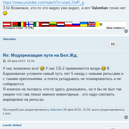
https://www.youtube.com/watch?v=siqnLJ1dP_g
З.Ы Возможно, кто-то это видео уже видел, а вот
Valentian
точно нет
Valentian
Re: Модернизация пути на Бел.Жд.
С
08 фев 2015, 15:44
о
о
У нас возможно все!
У нас СБ-2 применяются везде
В
б
Барановичах уложили новый путь лет 5 назад с новыми рельсами и
щ
е
с такими креплениями, и плети укладывать не планировалось и не
н
собираются.
и
е
Я конечно не пытаюсь что-то здесь доказывать, но я бы не был так
уверен что там лежат именно инвентарные.. это надо смотреть
маркировки на рельсах.
Последний раз редактировалось
Valentian
08 фев 2015, 15:50, всего редактировалось
1 раз.
Leeds United