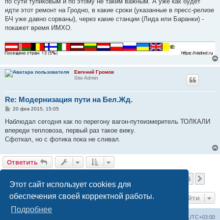
по сути тупиковым и по этому не таким важным. А уже как будет
идти этот ремонт на Гродно, в какие сроки (указанные в пресс-релизе
БЧ уже давно сорваны), через какие станции (Лида или Баранки) -
покажет время ИМХО.
Евгений Громов
Site Admin
Re: Модернизация пути на Бел.Жд.
С
20 фев 2015, 15:05
о
о
Наблюдал сегодня как по перегону вагон-путеизмеритель ТОЛКАЛИ
б
впереди тепловоза, первый раз такое вижу.
щ
е
Сфоткал, но с фотика пока не сливал.
н
и
е
Ответить
Страница
16
из
25
1
14
15
16
17
18
25
Пред.
След
616 сообщений
…
…
Этот сайт использует cookies для
обеспечения своей корректной работы.
Перейти
Подробнее
Railwayz.info
Список форумов
Часовой пояс:
UTC+03:00