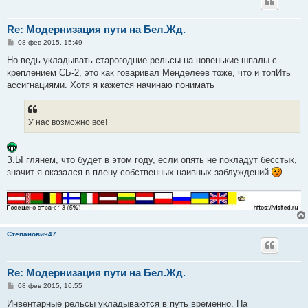
Re: Модернизация пути на Бел.Жд.
С
08 фев 2015, 15:49
о
о
Но ведь укладывать старогодние рельсы на новенькие шпалы с
б
креплением СБ-2, это как говаривал Менделеев тоже, что и топИть
щ
е
ассигнациями. Хотя я кажется начинаю понимать
н
и
е
У нас возможно все!
З.Ы глянем, что будет в этом году, если опять не покладут бесстык,
значит я оказался в плену собственных наивных заблуждений
Степанович47
Re: Модернизация пути на Бел.Жд.
С
08 фев 2015, 16:55
о
о
Инвентарные рельсы укладываются в путь временно. На