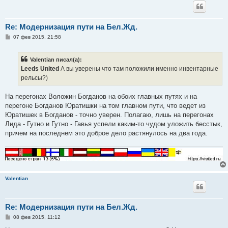
Re: Модернизация пути на Бел.Жд.
С
07 фев 2015, 21:58
о
о
б
Valentian писал(а):
щ
е
Leeds United
А вы уверены что там положили именно инвентарные
н
рельсы?)
и
е
На перегонах Воложин Богданов на обоих главных путях и на
перегоне Богданов Юратишки на том главном пути, что ведет из
Юратишек в Богданов - точно уверен. Полагаю, лишь на перегонах
Лида - Гутно и Гутно - Гавья успели каким-то чудом уложить бесстык,
причем на последнем это доброе дело растянулось на два года.
Valentian
Re: Модернизация пути на Бел.Жд.
С
08 фев 2015, 11:12
о