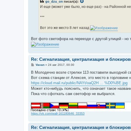
go_dzu_on
писал(а):
щ
е
И еще (может уже было, но еще раз) - на Районной н
н
и
е
***
Вот это же место 8 лет назад
Вот фото светофора на переезде с другой улицей - но 
Re: Сигнализация, централизация и блокиров
С
Vavan
»
24 авг 2017, 00:30
о
о
В Молодечно возле стрелки 113 поставили выходной с
б
Вот схема станции от Алексея, это место в горловине 
щ
е
https://cloud.mail.ru/public/NAYt/oaQ2H ... %D0%BE.jpg
н
Может кто-нибудь пояснить, что означает такое назван
и
е
Пока что сфоткать сам светофор не выбрался.
https://vk.com/wall-161180646_33353
Re: Сигнализация, централизация и блокиров