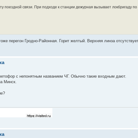
ету поездной связи. При подходе к станции дежурная вызывает локбригаду по 
тоже перегон Гродно-Районная. Горит желтый. Верхняя линза отсутствует
ка
ветофор с непонятным названием ЧГ. Обычно такие входным дают.
на Минск.
ие?
ка