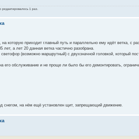
о редактировалось 1 раз.
ка
 на которую приходит главный путь и параллельно ему идёт ветка, с ра
5 лет, а лет 20 данная ветка частично разобрана.
я светофор (возможно маршрутный) с двухзначной головкой, который пос
на его обслуживание и не проще ли было бы его демонтировать, огранич
под снегом, на нём ещё установлен щит, запрещающий движение.
ка