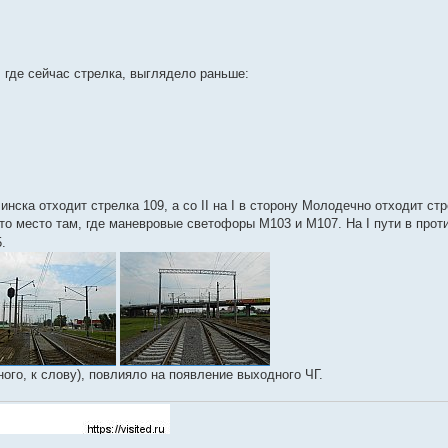
 где сейчас стрелка, выглядело раньше:
Минска отходит стрелка 109, а со II на I в сторону Молодечно отходит ст
то место там, где маневровые светофоры М103 и М107. На I пути в про
.
ого, к слову), повлияло на появление выходного ЧГ.