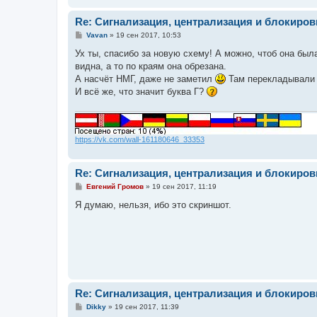
Re: Сигнализация, централизация и блокиров
С
Vavan
»
19 сен 2017, 10:53
о
о
Ух ты, спасибо за новую схему! А можно, чтоб она бы
б
видна, а то по краям она обрезана.
щ
е
А насчёт НМГ, даже не заметил
Там перекладывали н
н
И всё же, что значит буква Г?
и
е
https://vk.com/wall-161180646_33353
Re: Сигнализация, централизация и блокиров
С
Евгений Громов
»
19 сен 2017, 11:19
о
о
Я думаю, нельзя, ибо это скриншот.
б
щ
е
н
и
е
Re: Сигнализация, централизация и блокиров
С
Dikky
»
19 сен 2017, 11:39
о