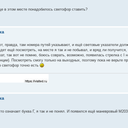
ще в этом месте понадобилось светофор ставить?
ка
ют, правда, там номера путей указывают, и ещё световые указатели долж
ет ещё посмотреть, на месте я так и не побывал, и вряд ли получится, 
, так вот не помню, боюсь соврать, возможно, появилась стрелка с I на
анции). Посмотреть смогу только на выходных, поэтому пока не верьте пр
о светофор точно есть
ка
то означает буква Г, я так и не понял. И появился ещё маневровый М203