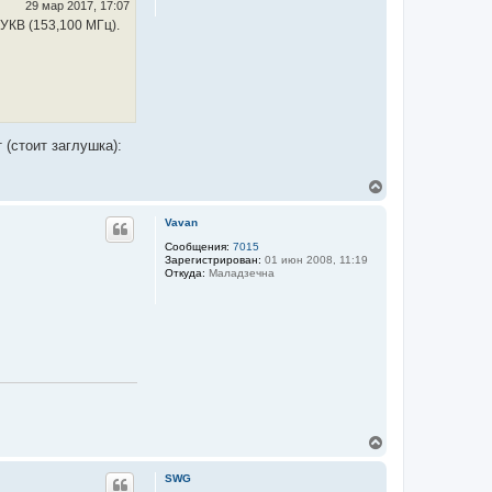
с
29 мар 2017, 17:07
я
УКВ (153,100 МГц).
к
н
а
ч
а
л
у
 (стоит заглушка):
В
е
р
Vavan
н
у
Сообщения:
7015
Зарегистрирован:
01 июн 2008, 11:19
т
Откуда:
Маладзечна
ь
с
я
к
н
а
ч
а
л
у
В
е
р
SWG
н