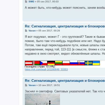
С
SWG
»
05 сен 2017, 00:03
о
о
А может быть, кто-нибудь может пояснить, зачем вооб
б
щ
е
н
и
е
Re: Сигнализация, централизация и блокиров
С
Vavan
»
05 сен 2017, 00:26
о
о
Я вот подумал, может Г - это групповой? Такие ж быва
б
помню, было там что-нибудь подобное или нет. Надо буд
щ
е
Потом, там ещё перекладывали пути, новые шпалы лежат
н
направлении, перед той, 113-111 (в смысле, ближе к ст
и
е
недавно в окно смотрел, видел обновлённые шпалы. Н
https://vk.com/wall-161180646_33353
Re: Сигнализация, централизация и блокиров
С
Vavan
»
10 сен 2017, 19:51
о
о
Заснял я светофор. Световых указателей нет. Так что ч
б
щ
е
н
и