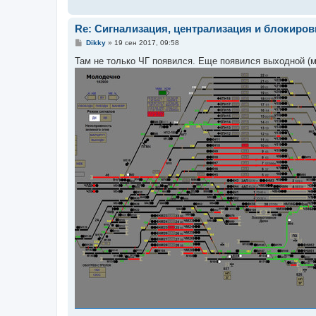
Re: Сигнализация, централизация и блокиров
С
Dikky
»
19 сен 2017, 09:58
о
о
Там не только ЧГ появился. Еще появился выходной (
б
щ
е
н
и
е