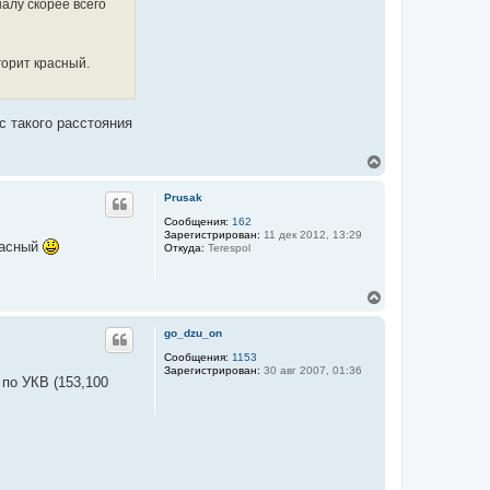
алу скорее всего
горит красный.
с такого расстояния
В
е
р
Prusak
н
у
Сообщения:
162
Зарегистрирован:
11 дек 2012, 13:29
т
расный
Откуда:
Terespol
ь
с
я
В
к
е
н
р
а
go_dzu_on
н
ч
у
Сообщения:
1153
а
Зарегистрирован:
30 авг 2007, 01:36
т
л
 по УКВ (153,100
ь
у
с
я
к
н
а
ч