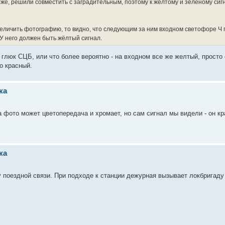
же, решили совместить с заградительным, поэтому к желтому и зеленому сигн
величить фотографию, то видно, что следующим за ним входном светофоре Ч 
У него должен быть жёлтый сигнал.
й глюк СЦБ, или что более вероятно - на входном все же желтый, просто 
о красный.
ка
На фото может цветопередача и хромает, но сам сигнал мы видели - он к
ка
у поездной связи. При подходе к станции дежурная вызывает локбригаду