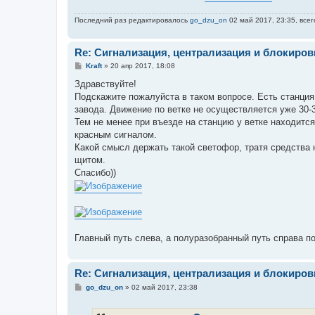
Последний раз редактировалось
go_dzu_on
02 май 2017, 23:35, всег
Re: Сигнализация, централизация и блокиров
С
Kraft
»
20 апр 2017, 18:08
о
о
Здравствуйте!
б
Подскажите пожалуйста в таком вопросе. Есть станция,
щ
е
завода. Движение по ветке не осуществляется уже 30-3
н
Тем не менее при въезде на станцию у ветке находитс
и
е
красным сигналом.
Какой смысл держать такой светофор, тратя средства 
щитом.
Спасибо))
Главный путь слева, а полуразобранный путь справа 
Re: Сигнализация, централизация и блокиров
С
go_dzu_on
»
02 май 2017, 23:38
о
о
б