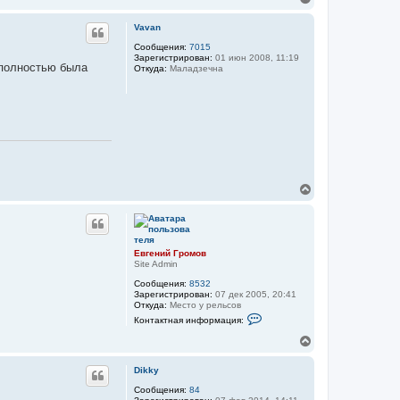
е
р
Vavan
н
у
Сообщения:
7015
Зарегистрирован:
01 июн 2008, 11:19
т
 полностью была
Откуда:
Маладзечна
ь
с
я
к
н
а
ч
а
л
у
В
е
р
н
у
т
Евгений Громов
ь
Site Admin
с
Сообщения:
8532
я
Зарегистрирован:
07 дек 2005, 20:41
к
Откуда:
Место у рельсов
н
К
Контактная информация:
а
о
н
ч
В
т
а
е
а
л
р
к
Dikky
у
н
т
у
Сообщения:
84
н