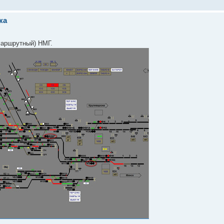
ка
маршрутный) НМГ.