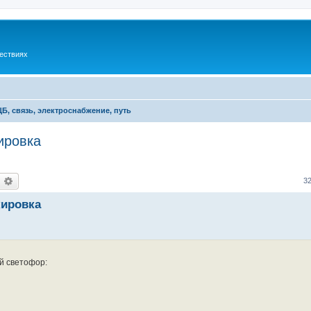
шествиях
Б, связь, электроснабжение, путь
ировка
оиск
Расширенный поиск
3
кировка
й светофор: