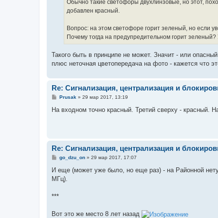
Обычно такие светофоры двухлинзовые, но этот, похо
добавлен красный.
Вопрос: на этом светофоре горит зеленый, но если у
Почему тогда на предупредительном горит зеленый? 
Такого быть в принципе не может. Значит - или опасны
плюс неточная цветопередача на фото - кажется что эт
Re: Сигнализация, централизация и блокиров
С
Prusak
»
29 мар 2017, 13:19
о
о
На входном точно красный. Третий сверху - красный. 
б
щ
е
н
и
е
Re: Сигнализация, централизация и блокиров
С
go_dzu_on
»
29 мар 2017, 17:07
о
о
И еще (может уже было, но еще раз) - на Районной нет
б
МГц).
щ
е
н
***
и
е
Вот это же место 8 лет назад