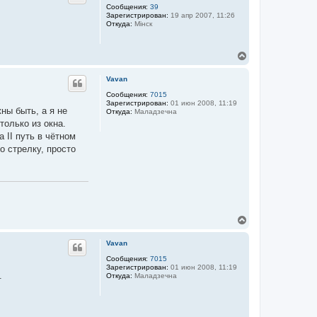
у
Сообщения:
39
Зарегистрирован:
19 апр 2007, 11:26
т
Откуда:
Мiнск
ь
с
я
В
к
е
н
р
а
Vavan
н
ч
у
Сообщения:
7015
а
Зарегистрирован:
01 июн 2008, 11:19
т
л
ны быть, а я не
Откуда:
Маладзечна
ь
у
только из окна.
с
я
 II путь в чётном
к
о стрелку, просто
н
а
ч
а
л
у
В
е
р
Vavan
н
у
Сообщения:
7015
Зарегистрирован:
01 июн 2008, 11:19
т
.
Откуда:
Маладзечна
ь
с
я
к