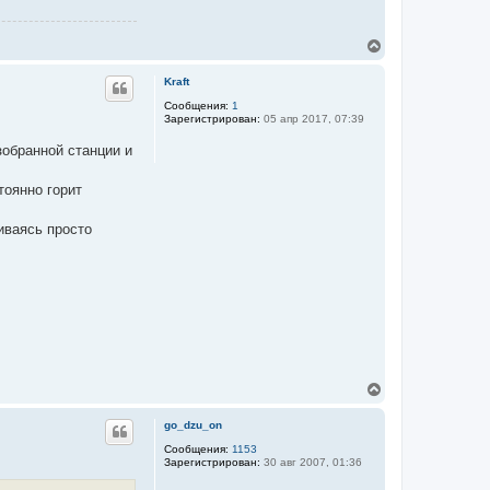
а
л
у
В
е
р
Kraft
н
у
Сообщения:
1
Зарегистрирован:
05 апр 2017, 07:39
т
ь
зобранной станции и
с
я
к
тоянно горит
н
а
ч
иваясь просто
а
л
у
В
е
р
go_dzu_on
н
у
Сообщения:
1153
Зарегистрирован:
30 авг 2007, 01:36
т
ь