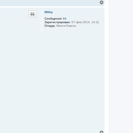
В
е
р
Dikky
н
у
Сообщения:
84
Зарегистрирован:
07 фев 2014, 14:11
т
Откуда:
Минск-Гомель
ь
с
я
к
н
а
ч
а
л
у
В