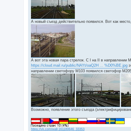
е
А новый съезд действительно появился. Вот как место,
А вот эта новая пара стрелок. С I на II в направлении 
https://cloud.mail.ru/public/NAYt/oaQ2H ... %D0%BE.jpg
э
направлении светофору М103 появился светофор М205
Возможно, появление этого съезда (электрифицированн
https://vk.com/wall-161180646_33353