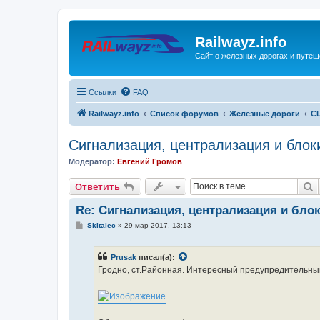
Railwayz.info
Сайт о железных дорогах и путе
Ссылки
FAQ
Railwayz.info
Список форумов
Железные дороги
СЦ
Сигнализация, централизация и блок
Модератор:
Евгений Громов
П
Ответить
Re: Сигнализация, централизация и бло
С
Skitalec
»
29 мар 2017, 13:13
о
о
б
Prusak
писал(а):
щ
е
Гродно, ст.Районная. Интересный предупредительны
н
и
е